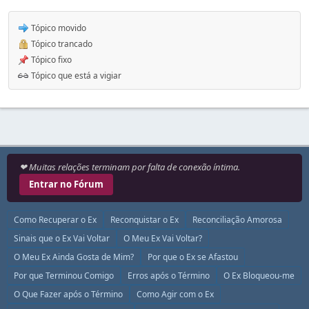
Tópico movido
Tópico trancado
Tópico fixo
Tópico que está a vigiar
❤ Muitas relações terminam por falta de conexão íntima.
Entrar no Fórum
Como Recuperar o Ex
Reconquistar o Ex
Reconciliação Amorosa
Sinais que o Ex Vai Voltar
O Meu Ex Vai Voltar?
O Meu Ex Ainda Gosta de Mim?
Por que o Ex se Afastou
Por que Terminou Comigo
Erros após o Término
O Ex Bloqueou-me
O Que Fazer após o Término
Como Agir com o Ex