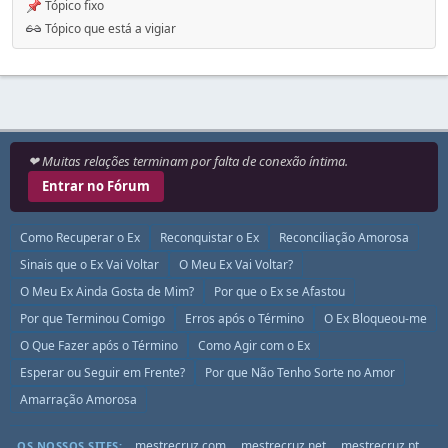
Tópico fixo
Tópico que está a vigiar
❤ Muitas relações terminam por falta de conexão íntima.
Entrar no Fórum
Como Recuperar o Ex
Reconquistar o Ex
Reconciliação Amorosa
Sinais que o Ex Vai Voltar
O Meu Ex Vai Voltar?
O Meu Ex Ainda Gosta de Mim?
Por que o Ex se Afastou
Por que Terminou Comigo
Erros após o Término
O Ex Bloqueou-me
O Que Fazer após o Término
Como Agir com o Ex
Esperar ou Seguir em Frente?
Por que Não Tenho Sorte no Amor
Amarração Amorosa
mestrecruz.com
mestrecruz.net
mestrecruz.pt
OS NOSSOS SITES: