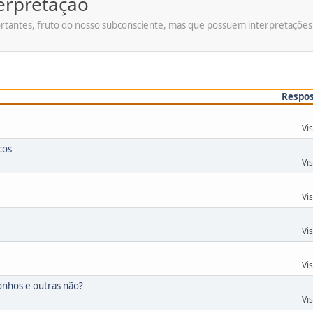
terpretação
antes, fruto do nosso subconsciente, mas que possuem interpretações ló
Respo
Vi
cos
Vi
Vi
Vi
Vi
onhos e outras não?
Vi