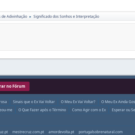
s de Adivinhação
Significado dos Sonhos e Interpretação
►
rar no Fórum
rosa
Sinais que o Ex Vai Voltar
O Meu Ex Vai Voltar?
O Meu Ex Ainda Gos
ueou-me
O Que Fazer após o Término
Como Agir com o Ex
Esperar ou Se
uz.pt
mestrecruz.com.pt
amordevolta.pt
portugalsobrenatural.com