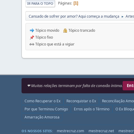
Páginas
1
IR PARA O TOPO
Cansado de sofrer por amor? Aqui começa a mudança
Arte
►
Tópico movido
Tópico trancado
Tópico fixo
Tópico que está a vigiar
❤ Muitas relações terminam por falta de conexão íntima.
Ent
Como Recuperar o Ex
Reconquistar o Ex
Reconciliação Amo
Por que Terminou Comigo
Erros após o Término
O Ex Bloq
Amarração Amorosa
mestrecruz.com
mestrecruz.net
mestrecr
OS NOSSOS SITES: