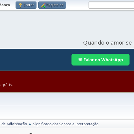
udança
.
Entrar
Registe-se
Quando o amor se 
💬 Falar no WhatsApp
grátis.
s de Adivinhação
Significado dos Sonhos e Interpretação
►