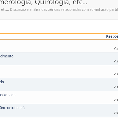
erologia, Quirologia, etc...
tc... Discussão e análise das ciências relacionadas com adivinhação partilh
Respo
Vi
scimento
Vi
Vi
ado
Vi
paixonado
Vi
Sincronicidade )
Vi