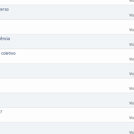
Vi
verso
Vi
Vi
iência
Vi
 coletivo
Vi
Vi
Vi
Vi
o?
Vi
Vi