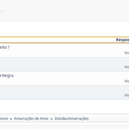
..
Respo
ito ?
Vi
Vi
ia Negra
Vi
Vi
tismo
Amarrações de Amor
Dúvidas/Amarrações
►
►