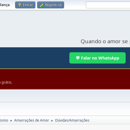
udança
.
Entrar
Registe-se
Quando o amor se 
💬 Falar no WhatsApp
grátis.
tismo
Amarrações de Amor
Dúvidas/Amarrações
►
►