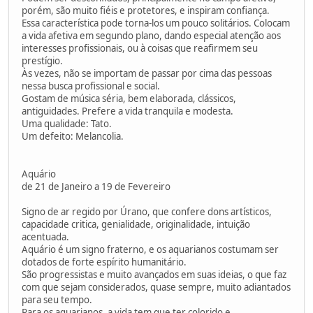
porém, são muito fiéis e protetores, e inspiram confiança.
Essa característica pode torna-los um pouco solitários. Colocam
a vida afetiva em segundo plano, dando especial atenção aos
interesses profissionais, ou à coisas que reafirmem seu
prestígio.
Às vezes, não se importam de passar por cima das pessoas
nessa busca profissional e social.
Gostam de música séria, bem elaborada, clássicos,
antiguidades. Prefere a vida tranquila e modesta.
Uma qualidade: Tato.
Um defeito: Melancolia.
Aquário
de 21 de Janeiro a 19 de Fevereiro
Signo de ar regido por Úrano, que confere dons artísticos,
capacidade critica, genialidade, originalidade, intuição
acentuada.
Aquário é um signo fraterno, e os aquarianos costumam ser
dotados de forte espírito humanitário.
São progressistas e muito avançados em suas ideias, o que faz
com que sejam considerados, quase sempre, muito adiantados
para seu tempo.
Para os aquarianos, a vida tem que ter colorido e