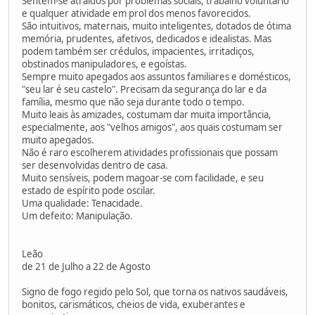
Sentem-se atraídos por problemas sociais, trabalho voluntário
e qualquer atividade em prol dos menos favorecidos.
São intuitivos, maternais, muito inteligentes, dotados de ótima
memória, prudentes, afetivos, dedicados e idealistas. Mas
podem também ser crédulos, impacientes, irritadiços,
obstinados manipuladores, e egoístas.
Sempre muito apegados aos assuntos familiares e domésticos,
"seu lar é seu castelo". Precisam da segurança do lar e da
família, mesmo que não seja durante todo o tempo.
Muito leais às amizades, costumam dar muita importância,
especialmente, aos "velhos amigos", aos quais costumam ser
muito apegados.
Não é raro escolherem atividades profissionais que possam
ser desenvolvidas dentro de casa.
Muito sensíveis, podem magoar-se com facilidade, e seu
estado de espírito pode oscilar.
Uma qualidade: Tenacidade.
Um defeito: Manipulação.
Leão
de 21 de Julho a 22 de Agosto
Signo de fogo regido pelo Sol, que torna os nativos saudáveis,
bonitos, carismáticos, cheios de vida, exuberantes e