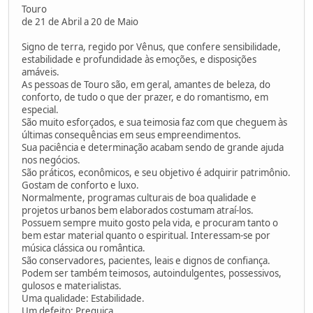
Touro
de 21 de Abril a 20 de Maio
Signo de terra, regido por Vênus, que confere sensibilidade,
estabilidade e profundidade às emoções, e disposições
amáveis.
As pessoas de Touro são, em geral, amantes de beleza, do
conforto, de tudo o que der prazer, e do romantismo, em
especial.
São muito esforçados, e sua teimosia faz com que cheguem às
últimas consequências em seus empreendimentos.
Sua paciência e determinação acabam sendo de grande ajuda
nos negócios.
São práticos, econômicos, e seu objetivo é adquirir patrimônio.
Gostam de conforto e luxo.
Normalmente, programas culturais de boa qualidade e
projetos urbanos bem elaborados costumam atraí-los.
Possuem sempre muito gosto pela vida, e procuram tanto o
bem estar material quanto o espiritual. Interessam-se por
música clássica ou romântica.
São conservadores, pacientes, leais e dignos de confiança.
Podem ser também teimosos, autoindulgentes, possessivos,
gulosos e materialistas.
Uma qualidade: Estabilidade.
Um defeito: Preguiça.