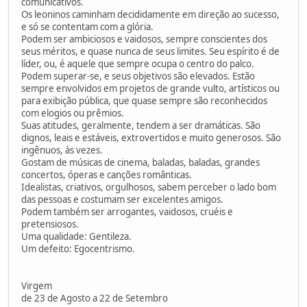
comunicativos.
Os leoninos caminham decididamente em direção ao sucesso,
e só se contentam com a glória.
Podem ser ambiciosos e vaidosos, sempre conscientes dos
seus méritos, e quase nunca de seus limites. Seu espírito é de
líder, ou, é aquele que sempre ocupa o centro do palco.
Podem superar-se, e seus objetivos são elevados. Estão
sempre envolvidos em projetos de grande vulto, artísticos ou
para exibição pública, que quase sempre são reconhecidos
com elogios ou prêmios.
Suas atitudes, geralmente, tendem a ser dramáticas. São
dignos, leais e estáveis, extrovertidos e muito generosos. São
ingênuos, às vezes.
Gostam de músicas de cinema, baladas, baladas, grandes
concertos, óperas e canções românticas.
Idealistas, criativos, orgulhosos, sabem perceber o lado bom
das pessoas e costumam ser excelentes amigos.
Podem também ser arrogantes, vaidosos, cruéis e
pretensiosos.
Uma qualidade: Gentileza.
Um defeito: Egocentrismo.
Virgem
de 23 de Agosto a 22 de Setembro