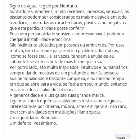
Signo de água, regido por Neptuno.
Sonhadores, emotivos, muito recetivos, indecisos, sensuais, os
piscianos podem ser considerados os mais maleáveis em todo
o zodíaco, com todas as características, positivas ou negativas,
que esta particularidade possa conferir.
Possuem personalidade sensível e impressionável, podendo
chegar à instabilidade emocional.
São facilmente afetados por pessoas ou ambientes. Por esse
motivo, têm facilidade para sentir o problema dos outros,
"como se fosse seu". e 'as vezes, tendem a anular-se ou
submeter-se a uma vontade mais firme que a sua.
Por outro lado, são muito inspirados, intuitivos e humanitários,
sempre dando mostras de um profundo amor às pessoas.
Sua personalidade é bastante complexa, e ao mesmo tempo
em que se abre para a vida, se fecha em seu mundo, evitando
encarar a dura realidade cotidiana.
A generosidade e a justiça são suas grande marca.
Ligam-se com frequência a atividades místicas ou religiosas,
interessam-se por cinema, música, artes em geral e, não raro,
exercem atividades em instituições filantrópicas.
Uma qualidade: Bondade.
Um defeito: Pessimismo.
MAIS...