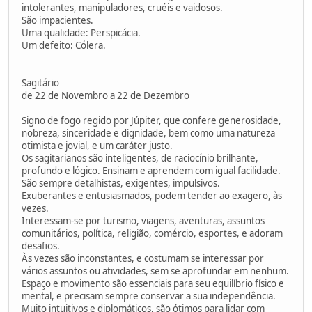
intolerantes, manipuladores, cruéis e vaidosos.
São impacientes.
Uma qualidade: Perspicácia.
Um defeito: Cólera.
Sagitário
de 22 de Novembro a 22 de Dezembro
Signo de fogo regido por Júpiter, que confere generosidade,
nobreza, sinceridade e dignidade, bem como uma natureza
otimista e jovial, e um caráter justo.
Os sagitarianos são inteligentes, de raciocínio brilhante,
profundo e lógico. Ensinam e aprendem com igual facilidade.
São sempre detalhistas, exigentes, impulsivos.
Exuberantes e entusiasmados, podem tender ao exagero, às
vezes.
Interessam-se por turismo, viagens, aventuras, assuntos
comunitários, política, religião, comércio, esportes, e adoram
desafios.
Às vezes são inconstantes, e costumam se interessar por
vários assuntos ou atividades, sem se aprofundar em nenhum.
Espaço e movimento são essenciais para seu equilíbrio físico e
mental, e precisam sempre conservar a sua independência.
Muito intuitivos e diplomáticos, são ótimos para lidar com