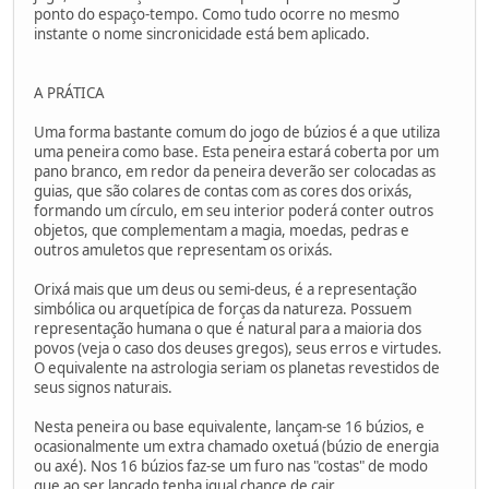
ponto do espaço-tempo. Como tudo ocorre no mesmo
instante o nome sincronicidade está bem aplicado.
A PRÁTICA
Uma forma bastante comum do jogo de búzios é a que utiliza
uma peneira como base. Esta peneira estará coberta por um
pano branco, em redor da peneira deverão ser colocadas as
guias, que são colares de contas com as cores dos orixás,
formando um círculo, em seu interior poderá conter outros
objetos, que complementam a magia, moedas, pedras e
outros amuletos que representam os orixás.
Orixá mais que um deus ou semi-deus, é a representação
simbólica ou arquetípica de forças da natureza. Possuem
representação humana o que é natural para a maioria dos
povos (veja o caso dos deuses gregos), seus erros e virtudes.
O equivalente na astrologia seriam os planetas revestidos de
seus signos naturais.
Nesta peneira ou base equivalente, lançam-se 16 búzios, e
ocasionalmente um extra chamado oxetuá (búzio de energia
ou axé). Nos 16 búzios faz-se um furo nas "costas" de modo
que ao ser lançado tenha igual chance de cair