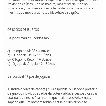
"caída" dos búzios. Não há mágica, mas mistério. Não há
superstição, mas crença. E esta fé neste poder superior é a
mesma que move a ciência, a filosofia e a religião.
OS JOGOS DE BÚZIOS
Os jogos mais difundidos são :
a) - O jogo de Alafiá = 4 Búzios
b) - O Jogo de Odú = 16 Búzios
c) - O Jogo no Ketô = 16 Búzios
d) - O Jogo de Angola = 21 Búzios
E é possível 4 tipos de jogadas :
1. Indica o orixá de cabeça ( guia espiritual ou se você preferir
o signo do indivíduo ) dados da potencialidade pessoal. As suas
qualidades e estilo ficam como que mais acessíveis. E nada
impede que um homem tenha o estilo de um orixá dito