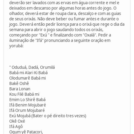
deverão ser lavados com as ervas em água corrente e mel e
deixados em descanso por algumas horas antes do jogo. O
olhador, deverá estar de roupa clara, descalço e com as guias
de seus orixás. Não deve beber ou fumar antes e durante o
jogo. Deverá então pedir licença para o orixá que rege o dia da
semana para abrir o jogo saudando todos os orixás,
começando por "Exú " e finalizando com "Oxalá". Pedir a
iluminação de "Ifá" pronunciando a seguinte oração em
yorubá:
" Oduduá, Dadá, Orumilá
Babá mi Alari Ki Babá
Olodumarê Babá mi
Bakê Oshê
Bara Lonan
Kou Filé Babá mi
Emim Lo Shirê Babá
Ifá Benim Mojubaré
Ifá Orum Mojubaré
Exú Mojubá (Bater o pé direito tres vezes)
Okê Oxé
Ifá Agô
Ogum yê Patacori,