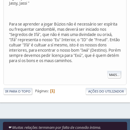
Jassy, Jassi "
Para se aprender a jogar Búzios não é necessário ser espírita
ou frequentar candomblé, mas deverá ser iniciado nos
"Segredos de Ifá", que não é mais uma divindade ou orixá,
"Ifá" representa o nosso "Eu" Interior, o "ID" de "Freud". Então
cultuar "Ifá" é cultuar a sí mesmo, isto é os nossos dons
interiores, para encontrar o nosso bom "Iwá" (Destino). Porém
sempre devemos pedir licença para "Exú", que é quem detém
para sí os bons e os maus caminhos.
MAIS...
Páginas
1
IR PARA O TOPO
AÇÕES DO UTILIZADOR
❤ Muitas relações terminam por falta de conexão íntima.