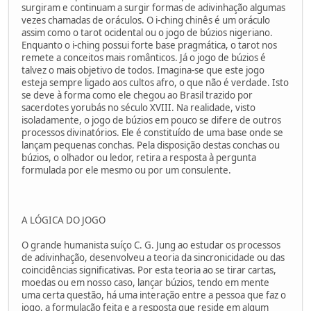
surgiram e continuam a surgir formas de adivinhação algumas
vezes chamadas de oráculos. O i-ching chinês é um oráculo
assim como o tarot ocidental ou o jogo de búzios nigeriano.
Enquanto o i-ching possui forte base pragmática, o tarot nos
remete a conceitos mais românticos. Já o jogo de búzios é
talvez o mais objetivo de todos. Imagina-se que este jogo
esteja sempre ligado aos cultos afro, o que não é verdade. Isto
se deve à forma como ele chegou ao Brasil trazido por
sacerdotes yorubás no século XVIII. Na realidade, visto
isoladamente, o jogo de búzios em pouco se difere de outros
processos divinatórios. Ele é constituído de uma base onde se
lançam pequenas conchas. Pela disposição destas conchas ou
búzios, o olhador ou ledor, retira a resposta à pergunta
formulada por ele mesmo ou por um consulente.
A LÓGICA DO JOGO
O grande humanista suíço C. G. Jung ao estudar os processos
de adivinhação, desenvolveu a teoria da sincronicidade ou das
coincidências significativas. Por esta teoria ao se tirar cartas,
moedas ou em nosso caso, lançar búzios, tendo em mente
uma certa questão, há uma interação entre a pessoa que faz o
jogo, a formulação feita e a resposta que reside em algum