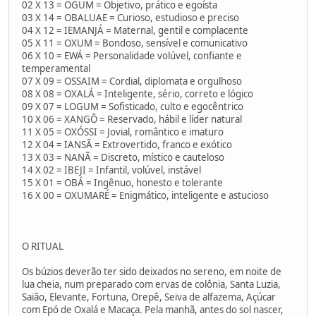
02 X 13 = OGUM = Objetivo, prático e egoísta
03 X 14 = OBALUAE = Curioso, estudioso e preciso
04 X 12 = IEMANJÁ = Maternal, gentil e complacente
05 X 11 = OXUM = Bondoso, sensível e comunicativo
06 X 10 = EWÁ = Personalidade volúvel, confiante e
temperamental
07 X 09 = OSSAIM = Cordial, diplomata e orgulhoso
08 X 08 = OXALÁ = Inteligente, sério, correto e lógico
09 X 07 = LOGUM = Sofisticado, culto e egocêntrico
10 X 06 = XANGÔ = Reservado, hábil e líder natural
11 X 05 = OXÓSSI = Jovial, romântico e imaturo
12 X 04 = IANSÃ = Extrovertido, franco e exótico
13 X 03 = NANÃ = Discreto, místico e cauteloso
14 X 02 = IBEJI = Infantil, volúvel, instável
15 X 01 = OBÁ = Ingênuo, honesto e tolerante
16 X 00 = OXUMARÉ = Enigmático, inteligente e astucioso
O RITUAL
Os búzios deverão ter sido deixados no sereno, em noite de
lua cheia, num preparado com ervas de colônia, Santa Luzia,
Saião, Elevante, Fortuna, Orepê, Seiva de alfazema, Açúcar
com Epó de Oxalá e Macaça. Pela manhã, antes do sol nascer,