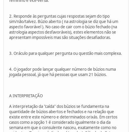
feminino e vice-versa.
2. Responde às perguntas cujas respostas sejam do tipo
sim/não/talvez. Búzio aberto ( na astrologia se diz que há um
aspecto favorável ). No caso de cair com o búzio fechado (na
astrologia aspectos desfavoráveis), estes elementos não se
apresentam impossíveis mas são situações desafiadoras.
3. Oráculo para qualquer pergunta ou questão mais complexa.
4. O jogador pode lançar qualquer número de búzios numa
jogada pessoal, já que há pessoas que usam 21 búzios.
A INTERPRETAÇÃO
A interpretação da "caída" dos búzios se fundamenta na
quantidade de búzios abertos e fechados e na relação que
existe entre este número e determinados orixás. Em certos
casos como a opção 1 é considerado igualmente o dia da
semana em que o consulente nasceu, exatamente como no