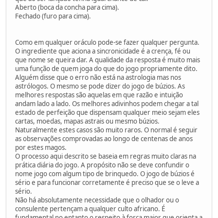
Aberto (boca da concha para cima).
Fechado (furo para cima).
Como em qualquer oráculo pode-se fazer qualquer pergunta.
O ingrediente que aciona a sincronicidade é a crença, fé ou
que nome se queira dar. A qualidade da resposta é muito mais
uma função de quem joga do que do jogo propriamente dito.
Alguém disse que o erro não está na astrologia mas nos
astrólogos. O mesmo se pode dizer do jogo de búzios. As
melhores respostas são aquelas em que razão e intuição
andam lado a lado. Os melhores adivinhos podem chegar a tal
estado de perfeição que dispensam qualquer meio sejam eles
cartas, moedas, mapas astrais ou mesmo búzios.
Naturalmente estes casos são muito raros. O normal é seguir
as observações comprovadas ao longo de centenas de anos
por estes magos.
O processo aqui descrito se baseia em regras muito claras na
prática diária do jogo. A propósito não se deve confundir o
nome jogo com algum tipo de brinquedo. O jogo de búzios é
sério e para funcionar corretamente é preciso que se o leve a
sério.
Não há absolutamente necessidade que o olhador ou o
consulente pertençam a qualquer culto africano. É
fundamental no entanto o respeito à força maior que orienta a