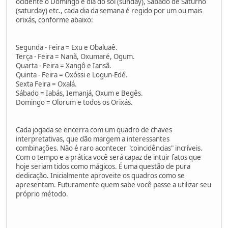
ocidente o Domingo é dia do sol (sunday), Sábado de Saturno
(saturday) etc., cada dia da semana é regido por um ou mais
orixás, conforme abaixo:
Segunda - Feira = Exu e Obaluaê.
Terça - Feira = Nanã, Oxumaré, Ogum.
Quarta - Feira = Xangô e Iansã.
Quinta - Feira = Oxóssi e Logun-Edé.
Sexta Feira = Oxalá.
Sábado = Iabás, Iemanjá, Oxum e Begês.
Domingo = Olorum e todos os Orixás.
Cada jogada se encerra com um quadro de chaves
interpretativas, que dão margem a interessantes
combinações. Não é raro acontecer "coincidências" incríveis.
Com o tempo e a prática você será capaz de intuir fatos que
hoje seriam tidos como mágicos. É uma questão de pura
dedicação. Inicialmente aproveite os quadros como se
apresentam. Futuramente quem sabe você passe a utilizar seu
próprio método.