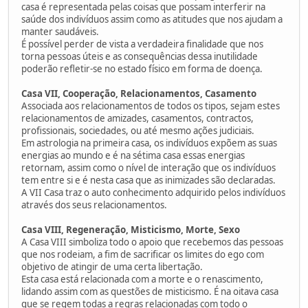
casa é representada pelas coisas que possam interferir na
saúde dos indivíduos assim como as atitudes que nos ajudam a
manter saudáveis.
É possível perder de vista a verdadeira finalidade que nos
torna pessoas úteis e as consequências dessa inutilidade
poderão refletir-se no estado físico em forma de doença.
Casa VII, Cooperação, Relacionamentos, Casamento
Associada aos relacionamentos de todos os tipos, sejam estes
relacionamentos de amizades, casamentos, contractos,
profissionais, sociedades, ou até mesmo ações judiciais.
Em astrologia na primeira casa, os indivíduos expõem as suas
energias ao mundo e é na sétima casa essas energias
retornam, assim como o nível de interação que os indivíduos
tem entre si e é nesta casa que as inimizades são declaradas.
A VII Casa traz o auto conhecimento adquirido pelos indivíduos
através dos seus relacionamentos.
Casa VIII, Regeneração, Misticismo, Morte, Sexo
A Casa VIII simboliza todo o apoio que recebemos das pessoas
que nos rodeiam, a fim de sacrificar os limites do ego com
objetivo de atingir de uma certa libertação.
Esta casa está relacionada com a morte e o renascimento,
lidando assim com as questões de misticismo. É na oitava casa
que se regem todas a regras relacionadas com todo o