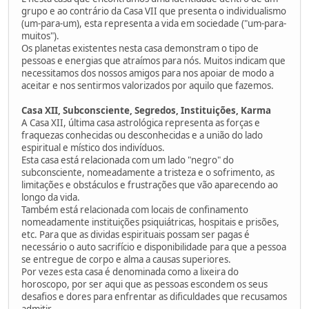
grupo e ao contrário da Casa VII que presenta o individualismo
(um-para-um), esta representa a vida em sociedade ("um-para-
muitos").
Os planetas existentes nesta casa demonstram o tipo de
pessoas e energias que atraímos para nós. Muitos indicam que
necessitamos dos nossos amigos para nos apoiar de modo a
aceitar e nos sentirmos valorizados por aquilo que fazemos.
Casa XII, Subconsciente, Segredos, Instituições, Karma
A Casa XII, última casa astrológica representa as forças e
fraquezas conhecidas ou desconhecidas e a união do lado
espiritual e místico dos indivíduos.
Esta casa está relacionada com um lado "negro" do
subconsciente, nomeadamente a tristeza e o sofrimento, as
limitações e obstáculos e frustrações que vão aparecendo ao
longo da vida.
Também está relacionada com locais de confinamento
nomeadamente instituições psiquiátricas, hospitais e prisões,
etc. Para que as dividas espirituais possam ser pagas é
necessário o auto sacrifício e disponibilidade para que a pessoa
se entregue de corpo e alma a causas superiores.
Por vezes esta casa é denominada como a lixeira do
horoscopo, por ser aqui que as pessoas escondem os seus
desafios e dores para enfrentar as dificuldades que recusamos
admitir.