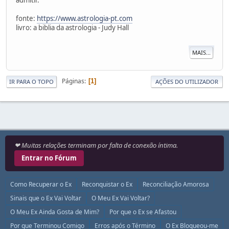
fonte:
https://www.astrologia-pt.com
livro: a biblia da astrologia - Judy Hall
MAIS...
Páginas
1
IR PARA O TOPO
AÇÕES DO UTILIZADOR
❤ Muitas relações terminam por falta de conexão íntima.
Entrar no Fórum
Como Recuperar o Ex
Reconquistar o Ex
Reconciliação Amorosa
Sinais que o Ex Vai Voltar
O Meu Ex Vai Voltar?
O Meu Ex Ainda Gosta de Mim?
Por que o Ex se Afastou
Por que Terminou Comigo
Erros após o Término
O Ex Bloqueou-me