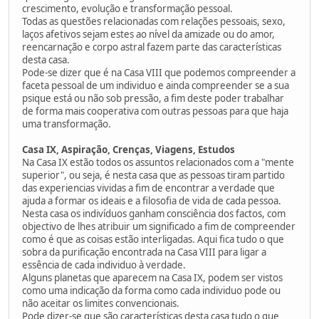
crescimento, evolução e transformação pessoal.
Todas as questões relacionadas com relações pessoais, sexo,
laços afetivos sejam estes ao nível da amizade ou do amor,
reencarnação e corpo astral fazem parte das características
desta casa.
Pode-se dizer que é na Casa VIII que podemos compreender a
faceta pessoal de um individuo e ainda compreender se a sua
psique está ou não sob pressão, a fim deste poder trabalhar
de forma mais cooperativa com outras pessoas para que haja
uma transformação.
Casa IX, Aspiração, Crenças, Viagens, Estudos
Na Casa IX estão todos os assuntos relacionados com a "mente
superior", ou seja, é nesta casa que as pessoas tiram partido
das experiencias vividas a fim de encontrar a verdade que
ajuda a formar os ideais e a filosofia de vida de cada pessoa.
Nesta casa os indivíduos ganham consciência dos factos, com
objectivo de lhes atribuir um significado a fim de compreender
como é que as coisas estão interligadas. Aqui fica tudo o que
sobra da purificação encontrada na Casa VIII para ligar a
essência de cada individuo à verdade.
Alguns planetas que aparecem na Casa IX, podem ser vistos
como uma indicação da forma como cada individuo pode ou
não aceitar os limites convencionais.
Pode dizer-se que são características desta casa tudo o que