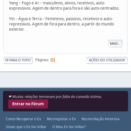
Yang – Fogo e Ar – masculinos, ativos, recetivos, auto-
expressivos. Agem de dentro para fora e são auto-centrados.
Yin – Água e Terra – Femininos, passivos, recetivos e auto-
repressivos. Agem de fora para dentro, a partir do mundo
exterior.
MAIS...
Páginas
1
IR PARA O TOPO
AÇÕES DO UTILIZADOR
❤ Muitas relações terminam por falta de conexão íntima.
Entrar no Fórum
Como Recuperar o Ex
Reconquistar o Ex
Reconciliação Amorosa
Sinais que o Ex Vai Voltar
O Meu Ex Vai Voltar?