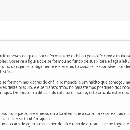
muitos povos de que a borra formada pelo chá ou pelo café revela muito 
mples. Observe a figura que se formou no fundo de sua xícara e faça a lei
, como os ciganos, antigamente ele era muito usado e responsável por de
istória.
 se formam nas xícaras de chá, a Teimancia, é um habito que começou n
es deste oráculo, ele se transformou no passatempo predileto dos nobr
antigos. Depois com a difusão do café pelo mundo, este oráculo estend
isso, coloque sobre a mesa, ou o local em que a consulta será realizada, um
er um incenso também ajuda.
e uma xícara de água, uma colher de pó e uma de açúcar. Leve ao fogo até