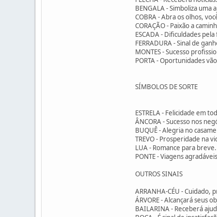
BENGALA - Simboliza uma a
COBRA - Abra os olhos, voc
CORAÇÃO - Paixão a caminh
ESCADA - Dificuldades pela 
FERRADURA - Sinal de ganh
MONTES - Sucesso profissio
PORTA - Oportunidades vão
SÍMBOLOS DE SORTE
ESTRELA - Felicidade em tod
ÂNCORA - Sucesso nos negó
BUQUÊ - Alegria no casame
TREVO - Prosperidade na vi
LUA - Romance para breve.
PONTE - Viagens agradáveis
OUTROS SINAIS
ARRANHA-CÉU - Cuidado, p
ÁRVORE - Alcançará seus ob
BAILARINA - Receberá aju