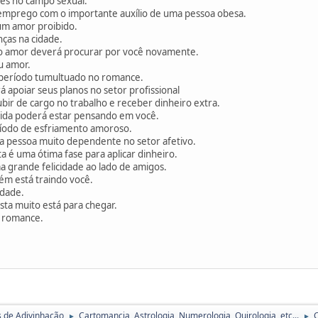
ções no campo sexual.
emprego com o importante auxílio de uma pessoa obesa.
um amor proibido.
as na cidade.
ho amor deverá procurar por você novamente.
u amor.
período tumultuado no romance.
 apoiar seus planos no setor profissional
bir de cargo no trabalho e receber dinheiro extra.
ida poderá estar pensando em você.
íodo de esfriamento amoroso.
a pessoa muito dependente no setor afetivo.
a é uma ótima fase para aplicar dinheiro.
 grande felicidade ao lado de amigos.
ém está traindo você.
cidade.
ta muito está para chegar.
m romance.
s de Adivinhação
Cartomancia, Astrologia, Numerologia, Quirologia, etc...
►
►