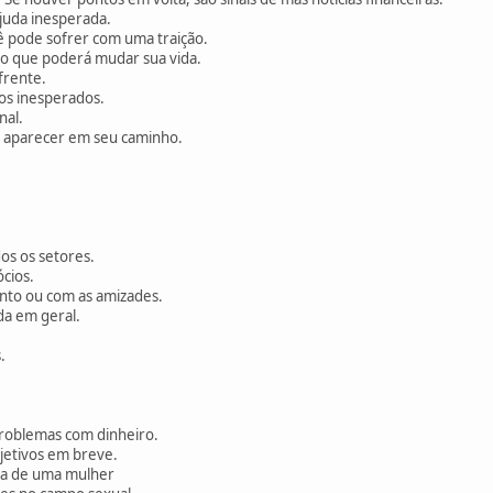
juda inesperada.
ê pode sofrer com uma traição.
o que poderá mudar sua vida.
frente.
os inesperados.
nal.
 aparecer em seu caminho.
os os setores.
cios.
nto ou com as amizades.
da em geral.
.
roblemas com dinheiro.
jetivos em breve.
da de uma mulher