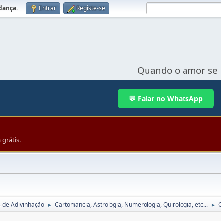
udança
.
Entrar
Registe-se
Quando o amor se 
💬 Falar no WhatsApp
grátis.
s de Adivinhação
Cartomancia, Astrologia, Numerologia, Quirologia, etc...
►
►