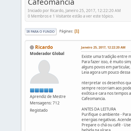
Cafeomancia
Iniciado por Ricardo, Janeiro 25, 2017, 12:22:20 AM
0 Membros e 1 Visitante estão a ver este tópico.
Páginas
1
IR PARA O FUNDO
Ricardo
Janeiro 25, 2017, 12:22:20 AM
Moderador Global
Existe uma tradição entre 
Para fazer isso, é muito si
alguns povos em particular
Leia agora um pouco dessa h
nterpretar os desenhos que
sempre recorriam aos poder
exótica e cara nos tempos 
Aprendiz de Mestre
Cafeomancia.
Mensagens: 712
ANTES DA LEITURA
Registado
Purifique o ambiente - Para 
energias negativas. Acend
Prepare o chá ou café - Us
bebida na xícara.