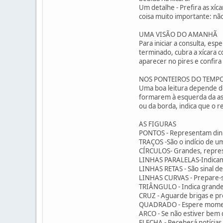
Um detalhe - Prefira as xíca
coisa muito importante: não
UMA VISÃO DO AMANHÃ
Para iniciar a consulta, e
terminado, cubra a xícara 
aparecer no pires e confira
NOS PONTEIROS DO TEMP
Uma boa leitura depende de 
formarem à esquerda da asa 
ou da borda, indica que o r
AS FIGURAS
PONTOS - Representam dinh
TRAÇOS -São o indício de u
CÍRCULOS- Grandes, repres
LINHAS PARALELAS-Indicam 
LINHAS RETAS - São sinal d
LINHAS CURVAS - Prepare-se
TRIÂNGULO - Indica grande
CRUZ - Aguarde brigas e p
QUADRADO - Espere momento
ARCO - Se não estiver bem d
FLECHA - Receberá notícias.