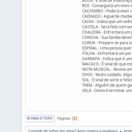
BOCA - É sinal de insatisfa
BOI - Conseguirá um novo 
CACHIMBO - Poderá viver 
CADEADO - Aguarde mudanç
CAIXA - Indica que um vel
CASTELA - Será feliz com se
CHALEIRA - Enfrentará um 
CONCHA - Sua família deverá
COROA - Prepare-se para su
ESPIRAL - Uma pessoa quer
FOLHA - Enfrentará um per
GARRAFA - Indica que é um
MACACO - É sinal de que est
NOTA MUSICAL - Revela uma
OVOS - Muito cuidado. Algu
SOL - É sinal de sorte e feli
TREM - Alguém de quem gos
VELA - Deverá terminar u
Páginas
1
IR PARA O TOPO
Cansado de sofrer por amor? Aqui começa a mudança
Arte
►