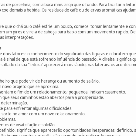
ras de porcelana, com a boca mais larga que o fundo. Para facilitar a leit
 coe demais a bebida. Os resíduos de café ou de ervas aromáticas ajudam 
spere que o chá ou o café esfrie um pouco, comece tomar lentamente e con
com um pires e vire-a de cabeça para baixo com um movimento rápido. Dep
 as interpretações.
O
dois fatores: o conhecimento do significado das figuras e o local em que
é sinal de que está sofrendo influência do passado. À direita, significa q
esultado da sua "leitura" aparecerá mais rápido, nas laterais, os aconteci
eiro que pode vir de herança ou aumento de salário.
m novo projeto que se aproxima.
entam o fim de um relacionamento; pequenos, indicam casamento.
que seus caminhos estão abertos para a prosperidade.
e determinação.
 para enfrentar algumas dificuldades.
 sorte no amor com um novo relacionamento.
roblemas.
s de insatisfação e solidão.
efinido, significa que aparecerão oportunidades inesperadas; definido, 
 Se houver pontos em volta, são sinais de más notícias financeiras.