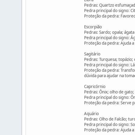
Pedras: Quartzo esfumaçado;
Pedra principal do signo: Ci
Proteção da pedra: Favorece
Escorpião
Pedras: Sardo; opala; ágata 
Pedra principal do signo: Á
Proteção da pedra: Ajuda a
Sagitário
Pedras: Turquesa; topázio; ca
Pedra principal do signo: Láp
Proteção da pedra: Transfor
dúvida para ajudar na toma
Capricórnio
Pedras: Ônix; olho de gato; 
Pedra principal do signo: Ôn
Proteção da pedra: Serve pa
Aquário
Pedras: Olho de Falcão; tur
Pedra principal do signo: So
Proteção da pedra: Ajuda a 