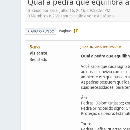
Qual a pedra que equilibra a
Iniciado por Sara, Julho 16, 2016, 09:33:56 PM
0 Membros e 2 Visitantes estão a ver este tópico.
Páginas
1
IR PARA O FUNDO
Sara
Julho 16, 2016, 09:33:56 PM
Visitante
Qual a pedra que equilibr
Registado
Você sabia que cada signo 
ao nosso convívio com os de
ambiente em que passam a
As pedras possuem qualidad
suas necessidades, para ten
Áries
Pedras: Dolomita; jaspe; co
Pedra principal do signo: 
Proteção da pedra: Estimula 
Touro
Pedras: Safira; quartzo rosa