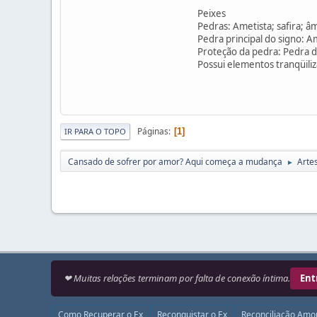
Peixes
Pedras: Ametista; safira; â
Pedra principal do signo: A
Proteção da pedra: Pedra da
Possui elementos tranqüili
Páginas
1
IR PARA O TOPO
Cansado de sofrer por amor? Aqui começa a mudança
Arte
►
❤ Muitas relações terminam por falta de conexão íntima.
Ent
Como Recuperar o Ex
Reconquistar o Ex
Reconciliação Amo