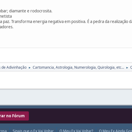
mbar; diamante e rodocrosita.
metista
 paz. Transforma energia negativa em positiva. É a pedra da realização d
zadores.
s de Adivinhação
Cartomancia, Astrologia, Numerologia, Quirologia, etc...
Q
►
►
rar no Fórum
rosa
Sinais que o Ex Vai Voltar
O Meu Ex Vai Voltar?
O Meu Ex Ainda Gos