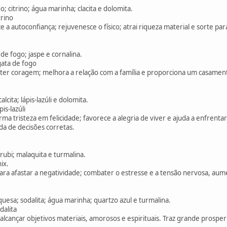
 citrino; água marinha; clacita e dolomita.
trino
 a autoconfiança; rejuvenesce o físico; atrai riqueza material e sorte pa
de fogo; jaspe e cornalina.
gata de fogo
 ter coragem; melhora a relação com a família e proporciona um casamento
lcita; lápis-lazúli e dolomita.
is-lazúli
ma tristeza em felicidade; favorece a alegria de viver e ajuda a enfrent
da de decisões corretas.
rubi; malaquita e turmalina.
ix.
ra afastar a negatividade; combater o estresse e a tensão nervosa, aument
quesa; sodalita; água marinha; quartzo azul e turmalina.
dalita
alcançar objetivos materiais, amorosos e espirituais. Traz grande prosper