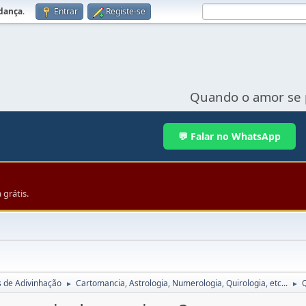
udança
.
Entrar
Registe-se
Quando o amor se 
💬 Falar no WhatsApp
grátis.
s de Adivinhação
Cartomancia, Astrologia, Numerologia, Quirologia, etc...
Q
►
►