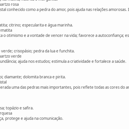
uartzo rosa
stal conhecido como a pedra do amor, pois ajuda nas relações amorosas. I
tita; citrino; especularita e água marinha.
ematita
o otimismo e a vontade de vencer na vida; favorece a autoconfiança; est
verde; crisopásio; pedra da lua e funchita.
uartzo verde
undância; ajuda nos estudos; estimula a criatividade e fortalece a saúde.
bi; diamante; dolomita branca e pirita.
stal
erada uma das pedras mais importantes, pois reflete todas as cores do arc
a; topázio e safira.
urquesa
rça, protege e ajuda na comunicação.