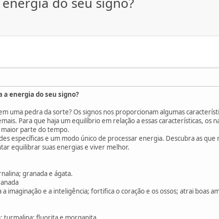
 energia do seu signo?
a a energia do seu signo?
tem uma pedra da sorte? Os signos nos proporcionam algumas característi
mais. Para que haja um equilíbrio em relação a essas características, os n
 maior parte do tempo.
es específicas e um modo único de processar energia. Descubra as que r
tar equilibrar suas energias e viver melhor.
rnalina; granada e ágata.
Granada
a imaginação e a inteligência; fortifica o coração e os ossos; atrai boas a
; turmalina; fluorita e morganita.