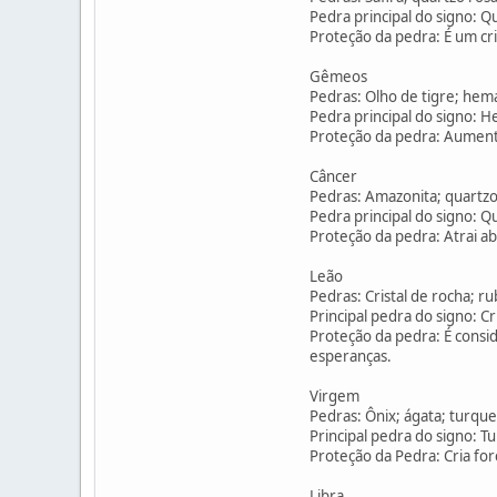
Pedra principal do signo: Q
Proteção da pedra: É um cri
Gêmeos
Pedras: Olho de tigre; hema
Pedra principal do signo: H
Proteção da pedra: Aumenta 
Câncer
Pedras: Amazonita; quartzo 
Pedra principal do signo: Q
Proteção da pedra: Atrai ab
Leão
Pedras: Cristal de rocha; ru
Principal pedra do signo: Cri
Proteção da pedra: É consid
esperanças.
Virgem
Pedras: Ônix; ágata; turques
Principal pedra do signo: T
Proteção da Pedra: Cria fo
Libra