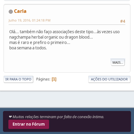
Carla
Julho 19, 2016, 01:24:18 PM
#4
Olá... também não faço associações deste tipo...às vezes uso
nagchampa herbal organic ou dragon blood...
mas é raro e prefiro o primeiro...
boa semana a todos.
MAIS...
Páginas
1
IR PARA O TOPO
AÇÕES DO UTILIZADOR
❤ Muitas relações terminam por falta de conexão íntima.
Entrar no Fórum