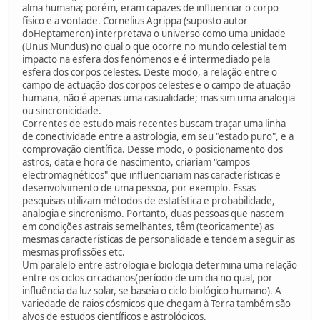
alma humana; porém, eram capazes de influenciar o corpo
físico e a vontade. Cornelius Agrippa (suposto autor
doHeptameron) interpretava o universo como uma unidade
(Unus Mundus) no qual o que ocorre no mundo celestial tem
impacto na esfera dos fenómenos e é intermediado pela
esfera dos corpos celestes. Deste modo, a relação entre o
campo de actuação dos corpos celestes e o campo de atuação
humana, não é apenas uma casualidade; mas sim uma analogia
ou sincronicidade.
Correntes de estudo mais recentes buscam traçar uma linha
de conectividade entre a astrologia, em seu "estado puro", e a
comprovação científica. Desse modo, o posicionamento dos
astros, data e hora de nascimento, criariam "campos
electromagnéticos" que influenciariam nas características e
desenvolvimento de uma pessoa, por exemplo. Essas
pesquisas utilizam métodos de estatística e probabilidade,
analogia e sincronismo. Portanto, duas pessoas que nascem
em condições astrais semelhantes, têm (teoricamente) as
mesmas características de personalidade e tendem a seguir as
mesmas profissões etc.
Um paralelo entre astrologia e biologia determina uma relação
entre os ciclos circadianos(período de um dia no qual, por
influência da luz solar, se baseia o ciclo biológico humano). A
variedade de raios cósmicos que chegam à Terra também são
alvos de estudos científicos e astrológicos.