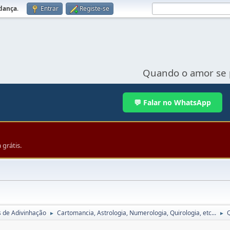
udança
.
Entrar
Registe-se
Quando o amor se 
💬 Falar no WhatsApp
grátis.
s de Adivinhação
Cartomancia, Astrologia, Numerologia, Quirologia, etc...
►
►