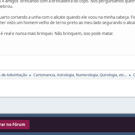
s 4 amigos brincando com a brincadeira do copo. Nós perguntamos quem 
uebrou.
uarto cortando a unha com o alicate quando ele voou na minha cabeça. F
e ter visto um homem velho de terno preto ao meu lado segurando o alica
 é real e nunca mais brinquei. Não brinquem, isso pode matar.
s de Adivinhação
Cartomancia, Astrologia, Numerologia, Quirologia, etc...
►
►
rar no Fórum