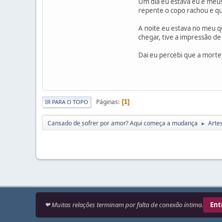
Um dia eu estava eu e meu
repente o copo rachou e q
A noite eu estava no meu q
chegar, tive a impressão d
Dai eu percebi que a morte
Páginas
1
IR PARA O TOPO
Cansado de sofrer por amor? Aqui começa a mudança
Arte
►
❤ Muitas relações terminam por falta de conexão íntima.
Ent