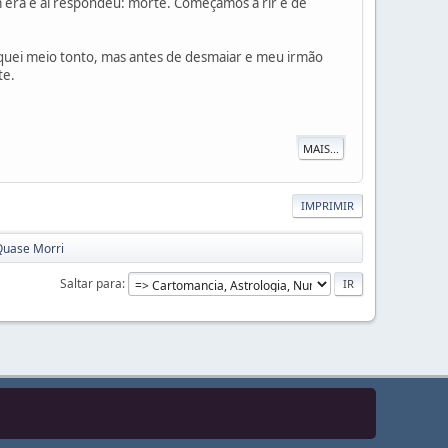
era e ai respondeu: morte. Começamos a rir e de
iquei meio tonto, mas antes de desmaiar e meu irmão
te.
MAIS...
IMPRIMIR
Quase Morri
Saltar para