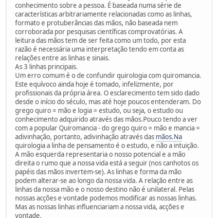
conhecimento sobre a pessoa. É baseada numa série de
características arbitrariamente relacionadas como as linhas,
formato e protuberâncias das mãos, não baseada nem
corroborada por pesquisas científicas comprovatórias. A
leitura das mãos tem de ser feita como um todo, por esta
razão é necessária uma interpretação tendo em conta as
relações entre as linhas e sinais.
As 3 linhas principais.
Um erro comum é o de confundir quirologia com quiromancia.
Este equívoco ainda hoje é tomado, infelizmente, por
profissionais da própria área. O esclarecimento tem sido dado
desde o início do século, mas até hoje poucos entenderam. Do
grego quiro = mão e logia = estudo, ou seja, o estudo ou
conhecimento adquirido através das mãos.Pouco tendo a ver
com a popular Quiromancia - do grego quiro = mão e mancia =
adivinhação, portanto, adivinhação através das
mãos.Na
quirologia a linha de pensamento é o estudo, e não a intuição.
A mão esquerda representaria o nosso potencial e a mão
direita o rumo que a nossa vida está a seguir (nos canhotos os
papéis das mãos invertem-se). As linhas e forma da mão
podem alterar-se ao longo da nossa vida. A relação entre as
linhas da nossa mão e o nosso destino não é unilateral. Pelas
nossas acções e vontade podemos modificar as nossas linhas.
Mas as nossas linhas influenciariam a nossa vida, acções e
vontade.