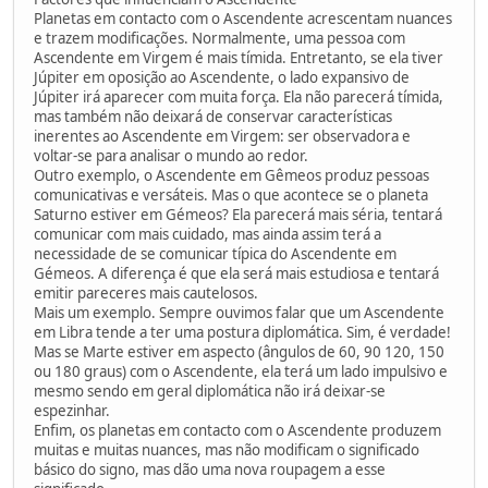
Planetas em contacto com o Ascendente acrescentam nuances
e trazem modificações. Normalmente, uma pessoa com
Ascendente em Virgem é mais tímida. Entretanto, se ela tiver
Júpiter em oposição ao Ascendente, o lado expansivo de
Júpiter irá aparecer com muita força. Ela não parecerá tímida,
mas também não deixará de conservar características
inerentes ao Ascendente em Virgem: ser observadora e
voltar-se para analisar o mundo ao redor.
Outro exemplo, o Ascendente em Gêmeos produz pessoas
comunicativas e versáteis. Mas o que acontece se o planeta
Saturno estiver em Gémeos? Ela parecerá mais séria, tentará
comunicar com mais cuidado, mas ainda assim terá a
necessidade de se comunicar típica do Ascendente em
Gémeos. A diferença é que ela será mais estudiosa e tentará
emitir pareceres mais cautelosos.
Mais um exemplo. Sempre ouvimos falar que um Ascendente
em Libra tende a ter uma postura diplomática. Sim, é verdade!
Mas se Marte estiver em aspecto (ângulos de 60, 90 120, 150
ou 180 graus) com o Ascendente, ela terá um lado impulsivo e
mesmo sendo em geral diplomática não irá deixar-se
espezinhar.
Enfim, os planetas em contacto com o Ascendente produzem
muitas e muitas nuances, mas não modificam o significado
básico do signo, mas dão uma nova roupagem a esse