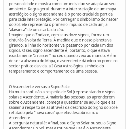
personalidade e mostra como um indivíduo se adapta ao seu
ambiente. Regra geral, durante a interpretação de um mapa
astrológico o signo ascendente é o ponto crucial de partida
para cada interpretação. Por carregar o simbolismo do nascer
do Sol, ele representa o primeiro impulso de cada um, a
"alavanca" de uma carta do céu.
Imagine que o Zodíaco, com seus doze signos, forma um
cinturão à volta da Terra. À medida que o nosso planeta vai
girando, a linha do horizonte vai passando por cada um dos
signos. O seu signo ascendente é, portanto, o que estava
exactamente "a nascer" no céu quando veio ao mundo. Além
de ser a alavanca do Mapa, o ascendente dá início ao primeiro
sector prático da vida, a I Casa Astrológica, símbolo do
temperamento e comportamento de uma pessoa.
O Ascendente versus o Signo Solar
Há muita confusão a respeito de Sol (representando o signo
solar) e Ascendente. A maioria das pessoas, ao aprenderem
sobre o Ascendente, começa a questionar se aquilo que elas
sabiam a respeito delas através da descrição do Signo do Sol é
refutado pela "nova coisa" que elas descobriram: o
Ascendente.
A pergunta natural é: Afinal, sou o Signo Solar ou sou o Signo
Ascendente? É o Sol, mas a roupa que usa é o Ascendente.