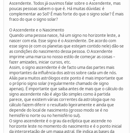
Ascendente. Todos já ouvimos falar sobre o Ascendente, mas
poucas pessoas sabem o que é. Há muitas dúvidas: é
complementar ao Sol? É mais forte do que o signo solar? É mais
fraco do que o signo solar?
O Ascendente e o Nascimento
Quando uma pessoa nasce, há um signo no horizonte leste, a
nascer com ela. Esse signo é o Ascendente. De acordo com
esse signo (e com os planetas que estejam contido nele) dão-se
as condições do nascimento dessa pessoa. O Ascendente
imprime uma marca no nosso estilo de começar as coisas –
fazer amizades, iniciar cursos, etc.
Assim, o signo ascendente é de facto uma das partes mais
importantes da influência dos astros sobre cada um de nós.
Aliás para muitos astrólogos este ponto é mais importante que
o próprio signo solar (regularmente chamado de signo
apenas). É importante que saiba antes de mais que o cálculo do
signo ascendente não é algo tão simples como à partida
parece, que existem várias correntes da astrologia que no
cálculo fazem diferir o resultado ligeiramente e ainda que
depende do local de nascimento (grosso modo se é no
hemisfério norte ou no hemisfério sul).
O signo ascendente é o grau da eclíptica que ascende no
horizonte leste no momento do nascimento e é o ponto inicial
da interpretação de um mapa astral. Ele indica as bases da