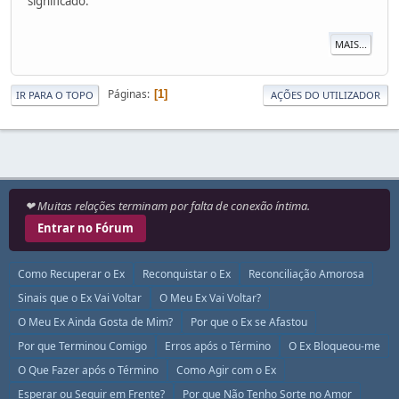
significado.
MAIS...
Páginas
1
IR PARA O TOPO
AÇÕES DO UTILIZADOR
❤ Muitas relações terminam por falta de conexão íntima.
Entrar no Fórum
Como Recuperar o Ex
Reconquistar o Ex
Reconciliação Amorosa
Sinais que o Ex Vai Voltar
O Meu Ex Vai Voltar?
O Meu Ex Ainda Gosta de Mim?
Por que o Ex se Afastou
Por que Terminou Comigo
Erros após o Término
O Ex Bloqueou-me
O Que Fazer após o Término
Como Agir com o Ex
Esperar ou Seguir em Frente?
Por que Não Tenho Sorte no Amor