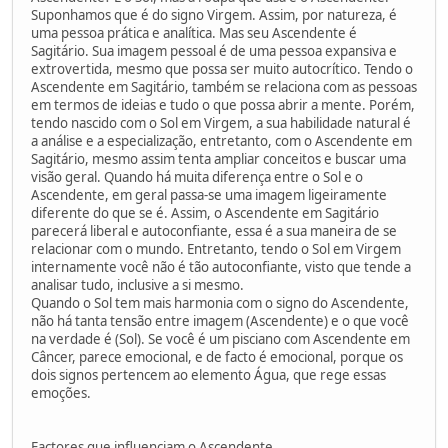
Suponhamos que é do signo Virgem. Assim, por natureza, é
uma pessoa prática e analítica. Mas seu Ascendente é
Sagitário. Sua imagem pessoal é de uma pessoa expansiva e
extrovertida, mesmo que possa ser muito autocrítico. Tendo o
Ascendente em Sagitário, também se relaciona com as pessoas
em termos de ideias e tudo o que possa abrir a mente. Porém,
tendo nascido com o Sol em Virgem, a sua habilidade natural é
a análise e a especialização, entretanto, com o Ascendente em
Sagitário, mesmo assim tenta ampliar conceitos e buscar uma
visão geral. Quando há muita diferença entre o Sol e o
Ascendente, em geral passa-se uma imagem ligeiramente
diferente do que se é. Assim, o Ascendente em Sagitário
parecerá liberal e autoconfiante, essa é a sua maneira de se
relacionar com o mundo. Entretanto, tendo o Sol em Virgem
internamente você não é tão autoconfiante, visto que tende a
analisar tudo, inclusive a si mesmo.
Quando o Sol tem mais harmonia com o signo do Ascendente,
não há tanta tensão entre imagem (Ascendente) e o que você
na verdade é (Sol). Se você é um pisciano com Ascendente em
Câncer, parece emocional, e de facto é emocional, porque os
dois signos pertencem ao elemento Água, que rege essas
emoções.
Factores que influenciam o Ascendente