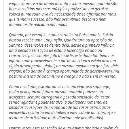
vaga e imprecisa de abalo de auto-estima, mesmo quando são
bem sucedidas nos seus múltiplos papéis; isto em geral as
coloca numa roda-viva de necessidade de se afirmar, por mais
que tenham sucesso, não lhes permitindo descanso nem
momentos de relaxamento maior.
Quando, por exemplo, numa carta astrológica natal o Sol da
pessoa recebe uma Conjunção, Quadratura ou oposição de
Saturno, desenvolve-se dentro dela, desde a primeira infância,
uma pesada sensação de estar a fazer algo errado ou
censurável pelo simples fato de existir; este dado também nos
informa que provavelmente o pai desta criança exigia dela um
rígido desempenho global, na mesma medida em que fora dele
exigido, não dando à criança oportunidade de desenvolver uma
postura interna de optimismo e crença na vida e em si mesma.
Como resultado, estruturou-se nela um vigoroso superego,
razão pela qual no futuro, mesmo quando pudesse ou
desejasse, sempre carregaria a pesada sensação de "estar
sendo vigiada" e poder ser alvo, a qualquer momento, de
pesadas acusações de incapacidade (as casas astrológicas
envolvidas relatarão em detalhes a intensidade da cobrança e
as áreas de actividade mais directamente penalizadas).
Outras vezes, esta sensação de auto-estima abalada provém de