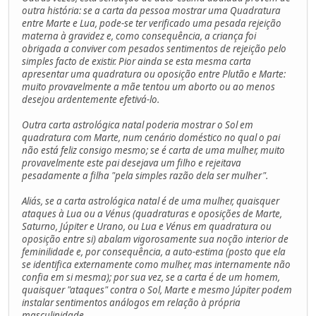
outra história: se a carta da pessoa mostrar uma Quadratura
entre Marte e Lua, pode-se ter verificado uma pesada rejeição
materna à gravidez e, como consequência, a criança foi
obrigada a conviver com pesados sentimentos de rejeição pelo
simples facto de existir. Pior ainda se esta mesma carta
apresentar uma quadratura ou oposição entre Plutão e Marte:
muito provavelmente a mãe tentou um aborto ou ao menos
desejou ardentemente efetivá-lo.
Outra carta astrológica natal poderia mostrar o Sol em
quadratura com Marte, num cenário doméstico no qual o pai
não está feliz consigo mesmo; se é carta de uma mulher, muito
provavelmente este pai desejava um filho e rejeitava
pesadamente a filha "pela simples razão dela ser mulher".
Aliás, se a carta astrológica natal é de uma mulher, quaisquer
ataques à Lua ou a Vénus (quadraturas e oposições de Marte,
Saturno, Júpiter e Urano, ou Lua e Vénus em quadratura ou
oposição entre si) abalam vigorosamente sua noção interior de
feminilidade e, por consequência, a auto-estima (posto que ela
se identifica externamente como mulher, mas internamente não
confia em si mesma); por sua vez, se a carta é de um homem,
quaisquer "ataques" contra o Sol, Marte e mesmo Júpiter podem
instalar sentimentos análogos em relação à própria
masculinidade.