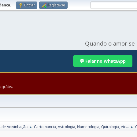
udança
.
Entrar
Registe-se
Quando o amor se 
💬 Falar no WhatsApp
grátis.
s de Adivinhação
Cartomancia, Astrologia, Numerologia, Quirologia, etc...
O
►
►