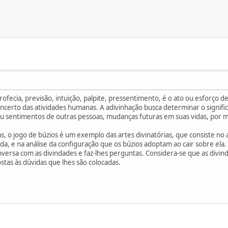
rofecia, previsão, intuição, palpite, pressentimento, é o ato ou esforço d
ncerto das atividades humanas. A adivinhação busca determinar o signifi
sentimentos de outras pessoas, mudanças futuras em suas vidas, por mei
ras, o jogo de búzios é um exemplo das artes divinatórias, que consiste 
 e na análise da configuração que os búzios adoptam ao cair sobre ela. 
versa com as divindades e faz-lhes perguntas. Considera-se que as divi
tas às dúvidas que lhes são colocadas.