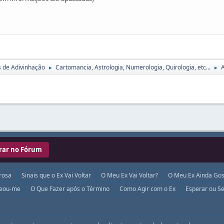
s de Adivinhação
Cartomancia, Astrologia, Numerologia, Quirologia, etc...
A
►
►
rar no Fórum
rosa
Sinais que o Ex Vai Voltar
O Meu Ex Vai Voltar?
O Meu Ex Ainda Gos
ueou-me
O Que Fazer após o Término
Como Agir com o Ex
Esperar ou Se