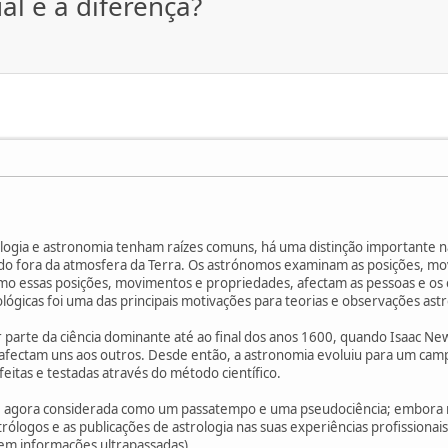
al é a diferença?
ologia e astronomia tenham raízes comuns, há uma distinção importante n
do fora da atmosfera da Terra. Os astrónomos examinam as posições, mo
omo essas posições, movimentos e propriedades, afectam as pessoas e os e
lógicas foi uma das principais motivações para teorias e observações ast
r parte da ciência dominante até ao final dos anos 1600, quando Isaac N
e afectam uns aos outros. Desde então, a astronomia evoluiu para um c
eitas e testadas através do método científico.
a é agora considerada como um passatempo e uma pseudociência; embora 
ólogos e as publicações de astrologia nas suas experiências profissionais,
em informações ultrapassadas)