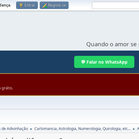
udança
.
Entrar
Registe-se
Quando o amor se 
💬 Falar no WhatsApp
grátis.
s de Adivinhação
Cartomancia, Astrologia, Numerologia, Quirologia, etc...
A
►
►