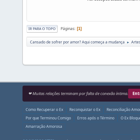
Páginas
1
IR PARA O TOPO
Cansado de sofrer por amor? Aqui começa a mudança
Arte
►
❤ Muitas relações terminam por falta de conexão íntima.
Ent
Como Recuperar o Ex
Reconquistar o Ex
Reconciliação Amo
Por que Terminou Comigo
Erros após o Término
O Ex Bloq
Amarração Amorosa