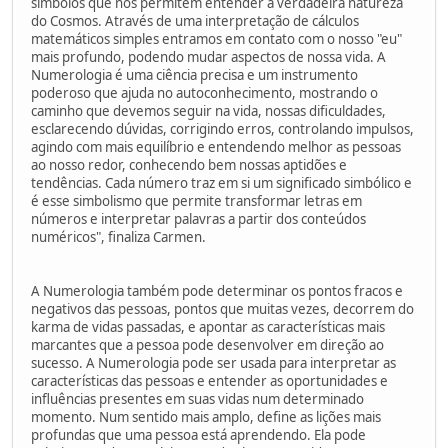
símbolos que nos permitem entender a verdadeira natureza
do Cosmos. Através de uma interpretação de cálculos
matemáticos simples entramos em contato com o nosso "eu"
mais profundo, podendo mudar aspectos de nossa vida. A
Numerologia é uma ciência precisa e um instrumento
poderoso que ajuda no autoconhecimento, mostrando o
caminho que devemos seguir na vida, nossas dificuldades,
esclarecendo dúvidas, corrigindo erros, controlando impulsos,
agindo com mais equilíbrio e entendendo melhor as pessoas
ao nosso redor, conhecendo bem nossas aptidões e
tendências. Cada número traz em si um significado simbólico e
é esse simbolismo que permite transformar letras em
números e interpretar palavras a partir dos conteúdos
numéricos", finaliza Carmen.
A Numerologia também pode determinar os pontos fracos e
negativos das pessoas, pontos que muitas vezes, decorrem do
karma de vidas passadas, e apontar as características mais
marcantes que a pessoa pode desenvolver em direção ao
sucesso. A Numerologia pode ser usada para interpretar as
características das pessoas e entender as oportunidades e
influências presentes em suas vidas num determinado
momento. Num sentido mais amplo, define as lições mais
profundas que uma pessoa está aprendendo. Ela pode