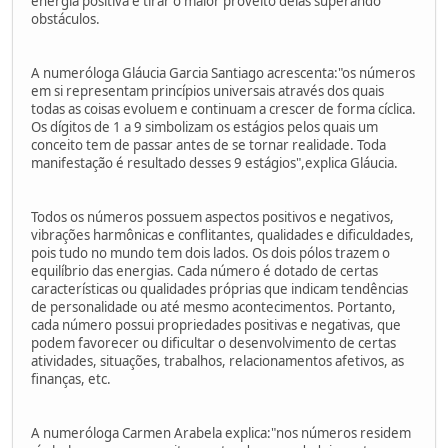
energia positiva e tirar o maior proveito delas superando
obstáculos.
A numeróloga Gláucia Garcia Santiago acrescenta:"os números
em si representam princípios universais através dos quais
todas as coisas evoluem e continuam a crescer de forma cíclica.
Os dígitos de 1 a 9 simbolizam os estágios pelos quais um
conceito tem de passar antes de se tornar realidade. Toda
manifestação é resultado desses 9 estágios",explica Gláucia.
Todos os números possuem aspectos positivos e negativos,
vibrações harmônicas e conflitantes, qualidades e dificuldades,
pois tudo no mundo tem dois lados. Os dois pólos trazem o
equilíbrio das energias. Cada número é dotado de certas
características ou qualidades próprias que indicam tendências
de personalidade ou até mesmo acontecimentos. Portanto,
cada número possui propriedades positivas e negativas, que
podem favorecer ou dificultar o desenvolvimento de certas
atividades, situações, trabalhos, relacionamentos afetivos, as
finanças, etc.
A numeróloga Carmen Arabela explica:"nos números residem