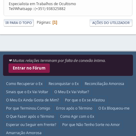
Especialista em Trabalhos de Ocultismo
Tel/Whatsapp : (+351) 938325882
Páginas
1
IR PARA O TOPO
AÇÕES DO UTILIZADOR
❤ Muitas relações terminam por falta de conexão íntima.
Entrar no Fórum
Como Recuperar o Ex
Reconquistar o Ex
Reconciliação Amorosa
Sinais que o Ex Vai Voltar
O Meu Ex Vai Voltar?
O Meu Ex Ainda Gosta de Mim?
Por que o Ex se Afastou
Por que Terminou Comigo
Erros após o Término
O Ex Bloqueou-me
O Que Fazer após o Término
Como Agir com o Ex
Esperar ou Seguir em Frente?
Por que Não Tenho Sorte no Amor
Amarração Amorosa