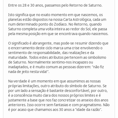
Entre os 28 e 30 anos, passamos pelo Retorno de Saturno.
Isto significa que no exato momento em que nascemos, os
planetas estão dispostos na nossa Carta Astrológica, cada um
num determinado ponto do Zodíaco. No Retorno, quando
Saturno completa uma volta inteira ao redor do Sol, ele passa
pela mesma posição em que se encontrava quando nascemos.
O significado é abrangente, mas pode-se resumir dizendo que
o encerramento deste ciclo marca uma crise envolvendo o
sentimento de responsabilidade, das realizações e da
maturidade. Todos estes atributos pertencem ao simbolismo
de Saturno. Normalmente sentimo-nos incapazes ou
inadaptados, e é muito comum as pessoas dizerem: "não fiz
nada de jeito nesta vida!".
Na verdade é um momento em que assumimos as nossas
próprias limitações, outro atributo do símbolo de Saturno. Se
por um lado a sensação é bastante desconfortável, por outro,
é a consciência muito clara dos nossos próprios limites e é
justamente a base que nos faz concretizar os anseios dos anos
anteriores. Isso ocorre sem fantasias e com pragmatismo. Não
é por acaso que chamamos aos 30 anos a "idade da razão".