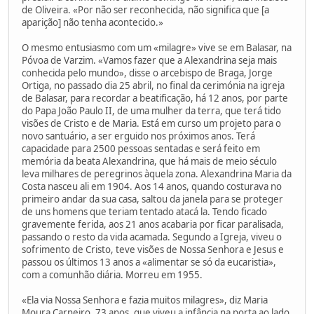
de Oliveira. «Por não ser reconhecida, não significa que [a
aparição] não tenha acontecido.»
O mesmo entusiasmo com um «milagre» vive se em Balasar, na
Póvoa de Varzim. «Vamos fazer que a Alexandrina seja mais
conhecida pelo mundo», disse o arcebispo de Braga, Jorge
Ortiga, no passado dia 25 abril, no final da cerimónia na igreja
de Balasar, para recordar a beatificação, há 12 anos, por parte
do Papa João Paulo II, de uma mulher da terra, que terá tido
visões de Cristo e de Maria. Está em curso um projeto para o
novo santuário, a ser erguido nos próximos anos. Terá
capacidade para 2500 pessoas sentadas e será feito em
memória da beata Alexandrina, que há mais de meio século
leva milhares de peregrinos àquela zona. Alexandrina Maria da
Costa nasceu ali em 1904. Aos 14 anos, quando costurava no
primeiro andar da sua casa, saltou da janela para se proteger
de uns homens que teriam tentado atacá la. Tendo ficado
gravemente ferida, aos 21 anos acabaria por ficar paralisada,
passando o resto da vida acamada. Segundo a Igreja, viveu o
sofrimento de Cristo, teve visões de Nossa Senhora e Jesus e
passou os últimos 13 anos a «alimentar se só da eucaristia»,
com a comunhão diária. Morreu em 1955.
«Ela via Nossa Senhora e fazia muitos milagres», diz Maria
Moura Carneiro, 73 anos, que viveu a infância na porta ao lado