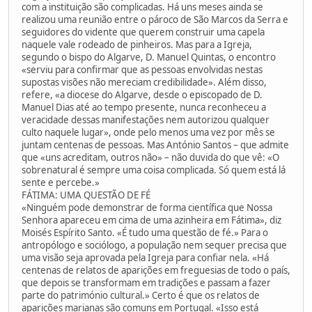
com a instituição são complicadas. Há uns meses ainda se
realizou uma reunião entre o pároco de São Marcos da Serra e
seguidores do vidente que querem construir uma capela
naquele vale rodeado de pinheiros. Mas para a Igreja,
segundo o bispo do Algarve, D. Manuel Quintas, o encontro
«serviu para confirmar que as pessoas envolvidas nestas
supostas visões não mereciam credibilidade». Além disso,
refere, «a diocese do Algarve, desde o episcopado de D.
Manuel Dias até ao tempo presente, nunca reconheceu a
veracidade dessas manifestações nem autorizou qualquer
culto naquele lugar», onde pelo menos uma vez por mês se
juntam centenas de pessoas. Mas António Santos – que admite
que «uns acreditam, outros não» – não duvida do que vê: «O
sobrenatural é sempre uma coisa complicada. Só quem está lá
sente e percebe.»
FÁTIMA: UMA QUESTÃO DE FÉ
«Ninguém pode demonstrar de forma científica que Nossa
Senhora apareceu em cima de uma azinheira em Fátima», diz
Moisés Espírito Santo. «É tudo uma questão de fé.» Para o
antropólogo e sociólogo, a população nem sequer precisa que
uma visão seja aprovada pela Igreja para confiar nela. «Há
centenas de relatos de aparições em freguesias de todo o país,
que depois se transformam em tradições e passam a fazer
parte do património cultural.» Certo é que os relatos de
aparições marianas são comuns em Portugal. «Isso está