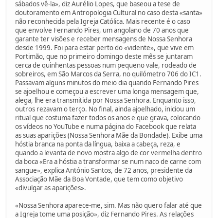
sábados vê-la», diz Aurélio Lopes, que baseou a tese de
doutoramento em Antropologia Cultural no caso desta «santa»
não reconhecida pela Igreja Católica. Mais recente é o caso
que envolve Fernando Pires, um angolano de 70 anos que
garante ter visões e receber mensagens de Nossa Senhora
desde 1999. Foi para estar perto do «vidente», que vive em
Portimão, que no primeiro domingo deste mês se juntaram
cerca de quinhentas pessoas num pequeno vale, rodeado de
sobreiros, em São Marcos da Serra, no quilómetro 706 do IC1.
Passavam alguns minutos do meio dia quando Fernando Pires
se ajoelhou e começou a escrever uma longa mensagem que,
alega, lhe era transmitida por Nossa Senhora. Enquanto isso,
outros rezavam o terço. No final, ainda ajoelhado, iniciou um
ritual que costuma fazer todos os anos e que grava, colocando
os vídeos no YouTube e numa página do Facebook que relata
as suas aparições (Nossa Senhora Mãe da Bondade). Exibe uma
hóstia branca na ponta da língua, baixa a cabeça, reza, e
quando a levanta de novo mostra algo de cor vermelha dentro
da boca «Era a hóstia a transformar se num naco de carne com
sangue», explica António Santos, de 72 anos, presidente da
Associação Mãe da Boa Vontade, que tem como objetivo
«divulgar as aparições».
«Nossa Senhora aparece-me, sim. Mas não quero falar até que
a Igreja tome uma posição», diz Fernando Pires. As relações