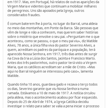
em 1917. Mas, em Portugal, há relatos de outras aparições da
Virgem Maria e videntes que continuam a mobilizar milhares
de peregrinos. Uns são apoiados pela Igreja, outros
considerados fraudes.
É comum baterem lhe à porta, no lugar do Barral, uma aldeia
no meio das montanhas, em Ponte da Barca. São pessoas que
vêm de longe e não a conhecem, mas querem saber histórias
sobre o mistério que envolve o seu pai. «Perguntam me o que
aconteceu, como se passou, o que o meu pai viu», diz Matilde
Alves, 78 anos, a única filha viva do pastor Severino Alves, a
quem, acreditam os padres da paróquia e a população, terá
aparecido Nossa Senhora, em 1917, três dias antes de surgir
na Cova da Iria a Lúcia dos Santos, Jacinta e Francisco Marto.
Antes dos três pastorinhos, outro pastor terá visto a Virgem
Maria, que os católicos acreditam ser a mãe de Cristo. «Mas
aqui no Barral ninguém se interessou pelo caso», lamenta
Matilde.
Quando tinha 10 anos, guardava gado e rezava o terço todos
os dias, Severino garante que viu Nossa Senhora numa
ramada. Estávamos a 10 de maio de 1917. A notícia circulou
pela aldeia, mas o acontecimento acabou por ficar esquecido.
Depois do 25 de Abril de 1974, a Igreja Católica decidiu
investigar o relato para saber se valia a pena iniciar o processo