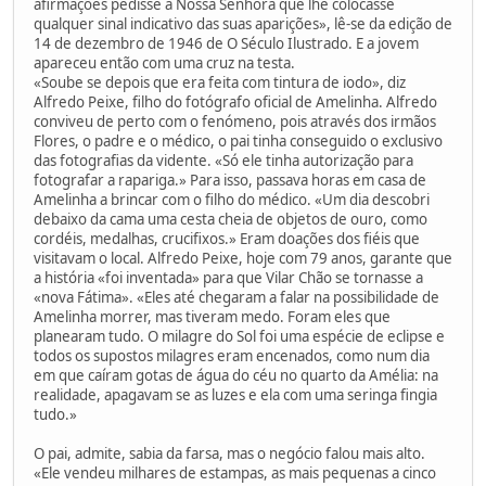
afirmações pedisse a Nossa Senhora que lhe colocasse
qualquer sinal indicativo das suas aparições», lê-se da edição de
14 de dezembro de 1946 de O Século Ilustrado. E a jovem
apareceu então com uma cruz na testa.
«Soube se depois que era feita com tintura de iodo», diz
Alfredo Peixe, filho do fotógrafo oficial de Amelinha. Alfredo
conviveu de perto com o fenómeno, pois através dos irmãos
Flores, o padre e o médico, o pai tinha conseguido o exclusivo
das fotografias da vidente. «Só ele tinha autorização para
fotografar a rapariga.» Para isso, passava horas em casa de
Amelinha a brincar com o filho do médico. «Um dia descobri
debaixo da cama uma cesta cheia de objetos de ouro, como
cordéis, medalhas, crucifixos.» Eram doações dos fiéis que
visitavam o local. Alfredo Peixe, hoje com 79 anos, garante que
a história «foi inventada» para que Vilar Chão se tornasse a
«nova Fátima». «Eles até chegaram a falar na possibilidade de
Amelinha morrer, mas tiveram medo. Foram eles que
planearam tudo. O milagre do Sol foi uma espécie de eclipse e
todos os supostos milagres eram encenados, como num dia
em que caíram gotas de água do céu no quarto da Amélia: na
realidade, apagavam se as luzes e ela com uma seringa fingia
tudo.»
O pai, admite, sabia da farsa, mas o negócio falou mais alto.
«Ele vendeu milhares de estampas, as mais pequenas a cinco