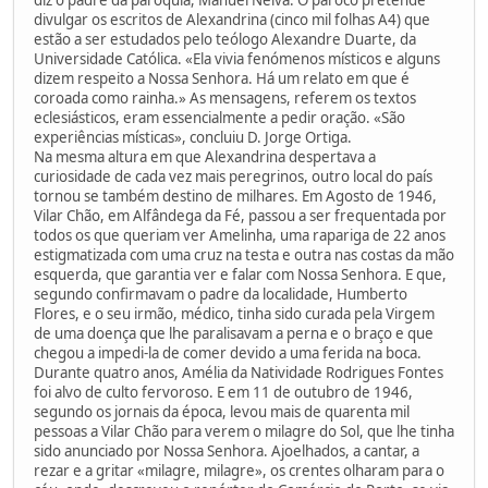
divulgar os escritos de Alexandrina (cinco mil folhas A4) que
estão a ser estudados pelo teólogo Alexandre Duarte, da
Universidade Católica. «Ela vivia fenómenos místicos e alguns
dizem respeito a Nossa Senhora. Há um relato em que é
coroada como rainha.» As mensagens, referem os textos
eclesiásticos, eram essencialmente a pedir oração. «São
experiências místicas», concluiu D. Jorge Ortiga.
Na mesma altura em que Alexandrina despertava a
curiosidade de cada vez mais peregrinos, outro local do país
tornou se também destino de milhares. Em Agosto de 1946,
Vilar Chão, em Alfândega da Fé, passou a ser frequentada por
todos os que queriam ver Amelinha, uma rapariga de 22 anos
estigmatizada com uma cruz na testa e outra nas costas da mão
esquerda, que garantia ver e falar com Nossa Senhora. E que,
segundo confirmavam o padre da localidade, Humberto
Flores, e o seu irmão, médico, tinha sido curada pela Virgem
de uma doença que lhe paralisavam a perna e o braço e que
chegou a impedi-la de comer devido a uma ferida na boca.
Durante quatro anos, Amélia da Natividade Rodrigues Fontes
foi alvo de culto fervoroso. E em 11 de outubro de 1946,
segundo os jornais da época, levou mais de quarenta mil
pessoas a Vilar Chão para verem o milagre do Sol, que lhe tinha
sido anunciado por Nossa Senhora. Ajoelhados, a cantar, a
rezar e a gritar «milagre, milagre», os crentes olharam para o