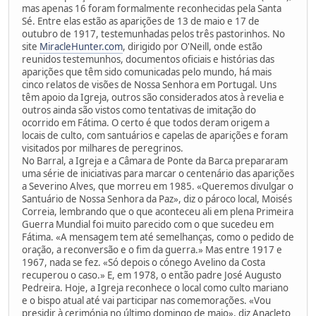
mas apenas 16 foram formalmente reconhecidas pela Santa
Sé. Entre elas estão as aparições de 13 de maio e 17 de
outubro de 1917, testemunhadas pelos três pastorinhos. No
site
MiracleHunter.com
, dirigido por O'Neill, onde estão
reunidos testemunhos, documentos oficiais e histórias das
aparições que têm sido comunicadas pelo mundo, há mais
cinco relatos de visões de Nossa Senhora em Portugal. Uns
têm apoio da Igreja, outros são considerados atos à revelia e
outros ainda são vistos como tentativas de imitação do
ocorrido em Fátima. O certo é que todos deram origem a
locais de culto, com santuários e capelas de aparições e foram
visitados por milhares de peregrinos.
No Barral, a Igreja e a Câmara de Ponte da Barca prepararam
uma série de iniciativas para marcar o centenário das aparições
a Severino Alves, que morreu em 1985. «Queremos divulgar o
Santuário de Nossa Senhora da Paz», diz o pároco local, Moisés
Correia, lembrando que o que aconteceu ali em plena Primeira
Guerra Mundial foi muito parecido com o que sucedeu em
Fátima. «A mensagem tem até semelhanças, como o pedido de
oração, a reconversão e o fim da guerra.» Mas entre 1917 e
1967, nada se fez. «Só depois o cónego Avelino da Costa
recuperou o caso.» E, em 1978, o então padre José Augusto
Pedreira. Hoje, a Igreja reconhece o local como culto mariano
e o bispo atual até vai participar nas comemorações. «Vou
presidir à cerimónia no último domingo de maio», diz Anacleto