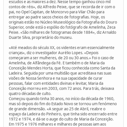
escudos e as maiores a dez. Nesse tempo ganhou cinco mil
contos de réis», diz Alfredo Peixe, que se recorda de ir com o
pai, no Opel Capitan, de Moncorvo para Vilar Chão para
entregar ao padre sacos cheios de fotografias. Hoje, os
originais estão no Núcleo Museológico da Fotografia do Douro
Superior, onde está o espólio do fotógrafo de Amelinha, Zeca
Peixe. «São milhares de fotogramas desde 1884», diz Arnaldo
Duarte Silva, proprietário do museu.
«Até meados do século XX, os videntes eram essencialmente
crianças», diz o investigador Aurélio Lopes. «Depois
começaram a ser mulheres, de 20 ou 30 anos.» Foi o caso de
Amelinha, de Alfândega da Fé. E também o de Maria da
Conceição Mendes Horta, que ficou conhecida como Santa da
Ladeira. Seguida por uma multidão que acreditava nas suas
visões de Nossa Senhora e na sua capacidade de curar
pessoas, falar com entidades divinas e levitar, Maria da
Conceição morreu em 2003, com 72 anos. Para trás, deixava
quatro décadas de culto.
Começou quando tinha 30 anos, no início da década de 1960,
mas só depois do fim do Estado Novo se tornou um fenómeno
de grande dimensão. «A seguir ao 25 de Abril, reabre o
espaço da Ladeira do Pinheiro, que tinha sido encerrado entre
1972 e 1974, e dá-se o auge do culto de Maria da Conceição.
Em 1975 e 1976 milhares e milhares de pessoas iam aos