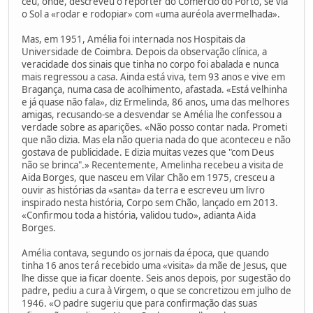
céu, onde, descreveu o repórter do Comércio do Porto, se via
o Sol a «rodar e rodopiar» com «uma auréola avermelhada».
Mas, em 1951, Amélia foi internada nos Hospitais da
Universidade de Coimbra. Depois da observação clínica, a
veracidade dos sinais que tinha no corpo foi abalada e nunca
mais regressou a casa. Ainda está viva, tem 93 anos e vive em
Bragança, numa casa de acolhimento, afastada. «Está velhinha
e já quase não fala», diz Ermelinda, 86 anos, uma das melhores
amigas, recusando-se a desvendar se Amélia lhe confessou a
verdade sobre as aparições. «Não posso contar nada. Prometi
que não dizia. Mas ela não queria nada do que aconteceu e não
gostava de publicidade. E dizia muitas vezes que "com Deus
não se brinca".» Recentemente, Amelinha recebeu a visita de
Aida Borges, que nasceu em Vilar Chão em 1975, cresceu a
ouvir as histórias da «santa» da terra e escreveu um livro
inspirado nesta história, Corpo sem Chão, lançado em 2013.
«Confirmou toda a história, validou tudo», adianta Aida
Borges.
Amélia contava, segundo os jornais da época, que quando
tinha 16 anos terá recebido uma «visita» da mãe de Jesus, que
lhe disse que ia ficar doente. Seis anos depois, por sugestão do
padre, pediu a cura à Virgem, o que se concretizou em julho de
1946. «O padre sugeriu que para confirmação das suas