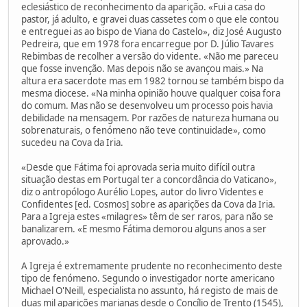
eclesiástico de reconhecimento da aparição. «Fui a casa do
pastor, já adulto, e gravei duas cassetes com o que ele contou
e entreguei as ao bispo de Viana do Castelo», diz José Augusto
Pedreira, que em 1978 fora encarregue por D. Júlio Tavares
Rebimbas de recolher a versão do vidente. «Não me pareceu
que fosse invenção. Mas depois não se avançou mais.» Na
altura era sacerdote mas em 1982 tornou se também bispo da
mesma diocese. «Na minha opinião houve qualquer coisa fora
do comum. Mas não se desenvolveu um processo pois havia
debilidade na mensagem. Por razões de natureza humana ou
sobrenaturais, o fenómeno não teve continuidade», como
sucedeu na Cova da Iria.
«Desde que Fátima foi aprovada seria muito difícil outra
situação destas em Portugal ter a concordância do Vaticano»,
diz o antropólogo Aurélio Lopes, autor do livro Videntes e
Confidentes [ed. Cosmos] sobre as aparições da Cova da Iria.
Para a Igreja estes «milagres» têm de ser raros, para não se
banalizarem. «E mesmo Fátima demorou alguns anos a ser
aprovado.»
A Igreja é extremamente prudente no reconhecimento deste
tipo de fenómeno. Segundo o investigador norte americano
Michael O'Neill, especialista no assunto, há registo de mais de
duas mil aparições marianas desde o Concílio de Trento (1545),