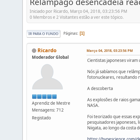
Relâmpago desencadeia reac
Iniciado por Ricardo, Março 04, 2018, 03:23:56 PM
0 Membros e 2 Visitantes estão a ver este tópico.
Páginas
1
IR PARA O FUNDO
Ricardo
Março 04, 2018, 03:23:56 PM
Moderador Global
Cientistas japoneses viram
Nós já sabíamos que relâmp
fotonucleares, resultando n
A descoberta
As explosões de raios gama
Aprendiz de Mestre
NASA.
Mensagens: 712
Foi teorizado que essas exp
Registado
pesquisadores japoneses, li
Niigata, ao longo da costa
https://hypescience.com/de