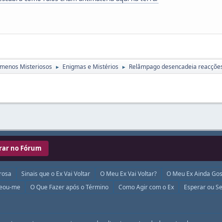
menos Misteriosos
Enigmas e Mistérios
Relâmpago desencadeia reacções
►
►
rar no Fórum
rosa
Sinais que o Ex Vai Voltar
O Meu Ex Vai Voltar?
O Meu Ex Ainda Gos
ueou-me
O Que Fazer após o Término
Como Agir com o Ex
Esperar ou Se