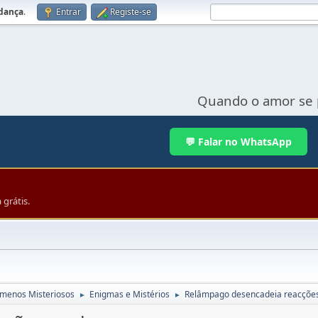
udança
.
Entrar
Registe-se
Quando o amor se 
💬 Falar no WhatsApp
grátis.
menos Misteriosos
Enigmas e Mistérios
Relâmpago desencadeia reacções
►
►