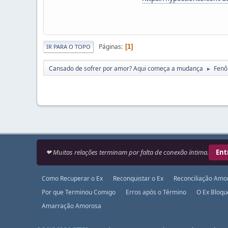
Páginas
1
IR PARA O TOPO
Cansado de sofrer por amor? Aqui começa a mudança
Fenô
►
❤ Muitas relações terminam por falta de conexão íntima.
Ent
Como Recuperar o Ex
Reconquistar o Ex
Reconciliação Amo
Por que Terminou Comigo
Erros após o Término
O Ex Bloq
Amarração Amorosa