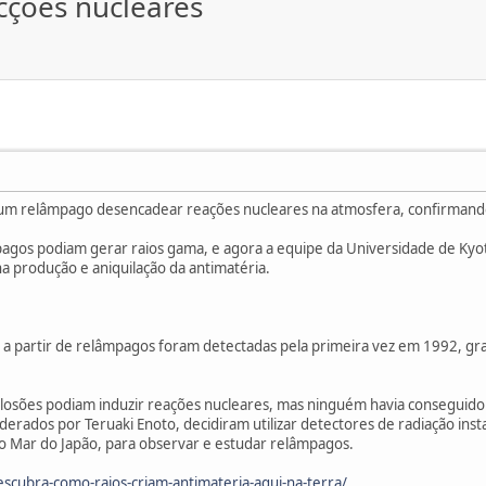
ções nucleares
 um relâmpago desencadear reações nucleares na atmosfera, confirmando
agos podiam gerar raios gama, e agora a equipe da Universidade de Kyo
a produção e aniquilação da antimatéria.
 a partir de relâmpagos foram detectadas pela primeira vez em 1992, g
losões podiam induzir reações nucleares, mas ninguém havia conseguido id
derados por Teruaki Enoto, decidiram utilizar detectores de radiação inst
 do Mar do Japão, para observar e estudar relâmpagos.
scubra-como-raios-criam-antimateria-aqui-na-terra/