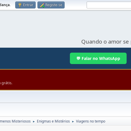
udança
.
Entrar
Registe-se
Quando o amor se 
💬 Falar no WhatsApp
grátis.
menos Misteriosos
Enigmas e Mistérios
Viagens no tempo
►
►