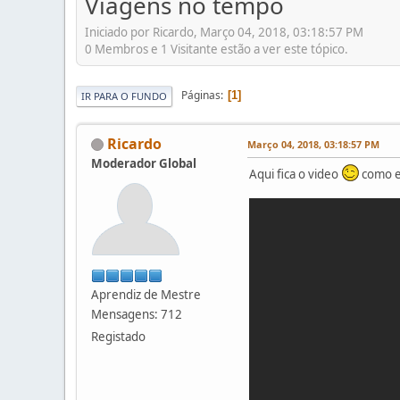
Viagens no tempo
Iniciado por Ricardo, Março 04, 2018, 03:18:57 PM
0 Membros e 1 Visitante estão a ver este tópico.
Páginas
1
IR PARA O FUNDO
Ricardo
Março 04, 2018, 03:18:57 PM
Moderador Global
Aqui fica o video
como es
Aprendiz de Mestre
Mensagens: 712
Registado