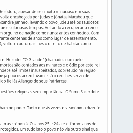
. Heródoto, apesar de ser muito minucioso em suas
revolta encabeçada por Judas e Jônatas Macabeu que
lexandre Janneo, levando o povo judeu até os saudosos
ueles gloriosos tempos. Voltando a recuperar o reino
o um orgulho de nação como nunca antes conhecido. Com
durante centenas de anos como lugar de assentamento,
voltou a outorgar-lhes o direito de habitar como
rei Herodes "O Grande" (chamado assim pelos
s mortos são contados aos milhares e o ódio por este rei
dece até limites insuspeitados, sobretudo na região
e já poucos acreditavam e só o céu lhes servia de
 fiel às Alianças de seus Patriarcas.
questões religiosas sem importância. O Sumo Sacerdote
am no poder. Tanto que às vezes era sinônimo dizer "o
m as crônicas). Os anos 25 e 24 a.e.c. foram anos de
rotegidos. Em tudo isto o povo não via outro sinal que