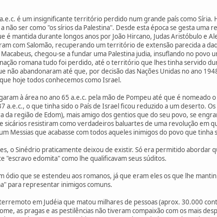
a.e.c. é um insignificante território perdido num grande país como Síria
 a não ser como "os sírios da Palestina". Desde esta época se gesta uma 
e é mantida durante longos anos por João Hircano, Judas Aristóbulo e A
ram com Salomão, recuperando um território de extensão parecida a daq
os Macabeus, chegou-se a fundar uma Palestina judia, insuflando no pov
inação romana tudo foi perdido, até o território que lhes tinha servido 
e não abandonaram até que, por decisão das Nações Unidas no ano 1948, 
s que hoje todos conhecemos como Israel.
aram à área no ano 65 a.e.c. pela mão de Pompeu até que é nomeado o 
7 a.e.c., o que tinha sido o País de Israel ficou reduzido a um deserto. O
a da região de Edom), mais amigo dos gentios que do seu povo, se engran
s e sicários resistiram como verdadeiros baluartes de uma revolução em qu
m Messias que acabasse com todos aqueles inimigos do povo que tinha sido
, o Sinédrio praticamente deixou de existir. Só era permitido abordar 
e "escravo edomita" como lhe qualificavam seus súditos.
ódio que se estendeu aos romanos, já que eram eles os que lhe mantinh
a" para representar inimigos comuns.
terremoto em Judéia que matou milhares de pessoas (aprox. 30.000 conta
fome, as pragas e as pestilências não tiveram compaixão com os mais desp