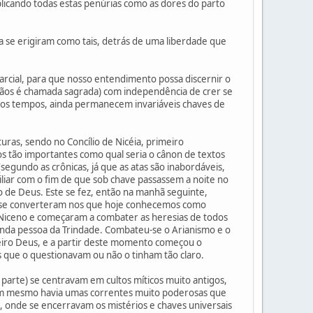
icando todas estas penúrias como as dores do parto
 se erigiram como tais, detrás de uma liberdade que
rcial, para que nosso entendimento possa discernir o
stãos é chamada sagrada) com independência de crer se
dos tempos, ainda permanecem invariáveis chaves de
ras, sendo no Concílio de Nicéia, primeiro
s tão importantes como qual seria o cânon de textos
egundo as crônicas, já que as atas são inabordáveis,
iliar com o fim de que sob chave passassem a noite no
o de Deus. Este se fez, então na manhã seguinte,
ue se converteram nos que hoje conhecemos como
 Niceno e começaram a combater as heresias de todos
gunda pessoa da Trindade. Combateu-se o Arianismo e o
deiro Deus, e a partir deste momento começou o
 que o questionavam ou não o tinham tão claro.
 parte) se centravam em cultos míticos muito antigos,
sim mesmo havia umas correntes muito poderosas que
ã, onde se encerravam os mistérios e chaves universais