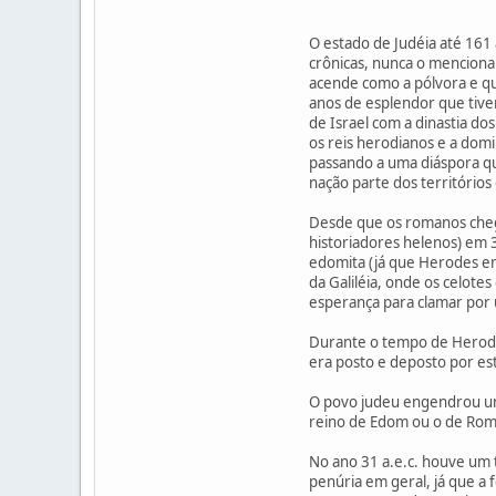
O estado de Judéia até 161 
crônicas, nunca o menciona
acende como a pólvora e qu
anos de esplendor que tive
de Israel com a dinastia d
os reis herodianos e a dom
passando a uma diáspora qu
nação parte dos território
Desde que os romanos cheg
historiadores helenos) em 3
edomita (já que Herodes er
da Galiléia, onde os celote
esperança para clamar por u
Durante o tempo de Herodes
era posto e deposto por est
O povo judeu engendrou um 
reino de Edom ou o de Rom
No ano 31 a.e.c. houve um 
penúria em geral, já que a 