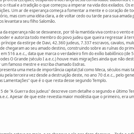
endo o ritual e a tradição o que começou a imperar na vida dos exilados. 
dições. Um ar de esperança começa a fomentar a mente e o coração de t
tório, mas com uma idéia clara, a de voltar cedo ou tarde para sua amada 
s levantara seu filho Salomão.
 da esperança não se desvanece, por tê-la mantida viva contra o vento e
 poder e autoriza todo membro do povo judeu que queira regressar à ter
ríncipe da estirpe de Davi, 42.360 judeus, 7.337 escravos, cavalos, mu
rde chegaram ao seu amado destino, construindo sobre as ruínas do prim
 516 a.e.c., data que marca o verdadeiro fim do exílio babilônico (de 58
odes O Grande (século I a.e.c.) houve mais migrações ainda que não des
r um famoso mestre e escriba chamado Esdras.
presenta uma meta de importância capital (tal como Meca, séculos mais t
iu pela terceira vez desde a destruição deste, no ano 70 d.e.c., pelo gen
das Lamentações" que é o que resta desse segundo Templo.
cap. 5 de "A Guerra dos judeus" descreve com detalhe o segundo e último
a.e.c. Apesar de que este revestia maior modéstia que o primeiro, era