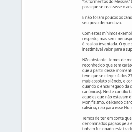
"os tormentos do Messias" 
para que se realizasse o ad
E não foram poucos os cand
seu povo demandava.
Com estes mínimos exemplos
respeito, mas sem menospre
é real ou inventada. O que
inestimável valor para a s
Não obstante, temos de mos
reconhecido que tem caráte
que a partir desse momento 
teve que se eleger 4 dos 27
mais absoluto silêncio, e c
quando o encarregado da ch
canônicos). Neste concíli
aqueles que não estavam dis
Monifisismo, deixando clar
calvário, não para esse Ho
Temos de ter em conta que a
denominados pagãos pela em
tinham fusionado esta tradi