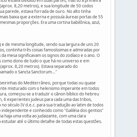
fício estava dividido em duas partes, mas só a primeira
 (aprox. 8,20 metros), e sua longitude de 50 codos
ua parede, estava forrada de ouro. No alto tinha
is baixa que a externa e possuía áureas portas de 55
 mesmas proporções. Era uma cortina babilônica, azul,
) e de mesma longitude, sendo sua largura de uns 20
os, continha três coisas famosíssimas e admiradas por
 da mesa significavam os signos do zodíaco e o ano. O
us como dono de tudo o que há no universo e em
 (aprox. 8,20 metros). Estava separado do
 chamado o Sancta Sanctorum..."
ribeirinhas do Mediterrâneo, porque todas ou quase
ente misturado com o helenismo imperante em todos
ultura, começou-se a traduzir o cânon bíblico do hebreu
, 6 experientes judeus para cada uma das tribos,
o século IV d.e.c. para sua tradução ao latim de todos
io independente e conhecido como "Galiléia dos gentios"
a haja uma volta ao judaizante, com uma clara
estudar até o último detalhe de todas estas questões.