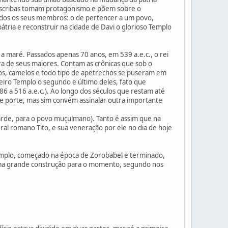
Os escribas tomam protagonismo e põem sobre o
odos os seus membros: o de pertencer a um povo,
pátria e reconstruir na cidade de Davi o glorioso Templo
 a maré. Passados apenas 70 anos, em 539 a.e.c., o rei
ra de seus maiores. Contam as crônicas que sob o
los, camelos e todo tipo de apetrechos se puseram em
eiro Templo o segundo e último deles, fato que
6 a 516 a.e.c.). Ao longo dos séculos que restam até
te porte, mas sim convém assinalar outra importante
arde, para o povo muçulmano). Tanto é assim que na
eral romano Tito, e sua veneração por ele no dia de hoje
 Templo, começado na época de Zorobabel e terminado,
 uma grande construção para o momento, segundo nos