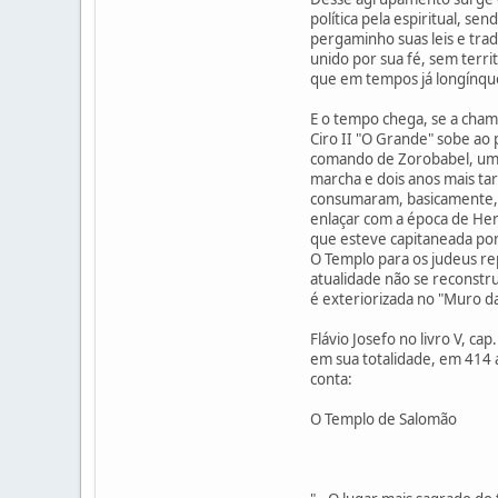
política pela espiritual, s
pergaminho suas leis e tra
unido por sua fé, sem terri
que em tempos já longínquo
E o tempo chega, se a chama
Ciro II "O Grande" sobe ao
comando de Zorobabel, um p
marcha e dois anos mais ta
consumaram, basicamente, em
enlaçar com a época de Her
que esteve capitaneada po
O Templo para os judeus re
atualidade não se reconstru
é exteriorizada no "Muro 
Flávio Josefo no livro V, 
em sua totalidade, em 414 
conta:
O Templo de Salomão