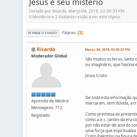
Jesus e seu mistério
Iniciado por Ricardo, Março 04, 2018, 02:30:33 PM
0 Membros e 2 Visitantes estão a ver este tópico.
Páginas
1
IR PARA O FUNDO
Ricardo
Março 04, 2018, 02:30:33 PM
Moderador Global
São muitos os livros, tanto
ou imaginário, que fascina
Jesus Cristo
De toda esta informação qu
Aprendiz de Mestre
marcaram, sem dúvida, a tra
Mensagens: 712
Como premissa ao presente
Registado
como a.e.c. (antes da era co
por não estar de acordo com
uma força que espiritualiza
Cristo Palestino na figura 