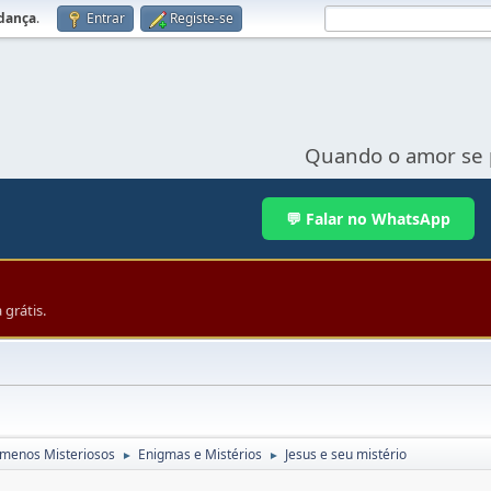
udança
.
Entrar
Registe-se
Quando o amor se 
💬 Falar no WhatsApp
grátis.
menos Misteriosos
Enigmas e Mistérios
Jesus e seu mistério
►
►