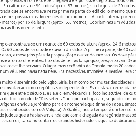
 templo estava no meio, e se chegava a ele por doze degraus... Todo o edi
s. Sua altura era de 80 codos (aprox. 37 metros), sua largura de 20 codos
ntrada que se encontrava nesta primeira parte do edifício, o mesmo que s
cemos possuíam as dimensões de um homem... A parte interna parecia ma
5 metros) por 16 de largura (aprox. 6,6 metros). Cobriam-nas um véu das
maravilhosamente feita...
mplo encontrava-se um recinto de 60 codos de altura (aprox. 24,6 metros
 Os 60 codos de longitude estavam divididos. A primeira parte, de 40 cod
abro, a mesa (dos pães da proposição) e o altar do incenso. Os doze pães
treze aromas diferentes, trazidos de terras longínquas, alegorizavam De
 as coisas lhe serviam. O lugar mais recôndito do Templo media 20 codos
um véu. Não havia nada nele. Era inacessível, inviolável e invisível: era
 muito disseminado pelo Egito, Síria, bem como por muitas das cidades 
 desenvolveram como repúblicas independentes. Este estava tremendam
ssim que entre o século II e I a.e.c. em Alexandria, foco indiscutível de c
tarde foi chamado de "Dos setenta" porque participaram, segundo contam
Orígenes enviou a Jerônimo para a encomenda que tinha do Papa Dámaso n
 ser conhecidos como A Vulgata). A Galiléia, neste tempo, é um territór
 de judeus que a habitavam, ainda que com a chegada da regência macabéi
 costumes, tal como contam os grandes historiadores que se dedicaram a 