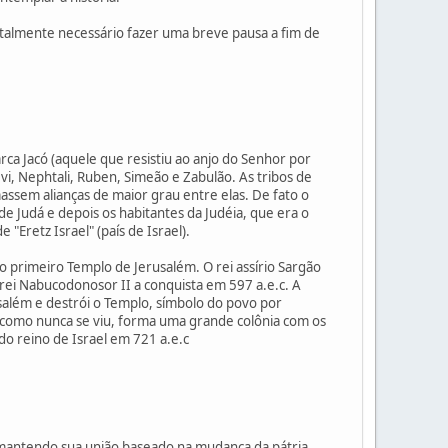
otalmente necessário fazer uma breve pausa a fim de
ca Jacó (aquele que resistiu ao anjo do Senhor por
evi, Nephtali, Ruben, Simeão e Zabulão. As tribos de
ssem alianças de maior grau entre elas. De fato o
 Judá e depois os habitantes da Judéia, que era o
"Eretz Israel" (país de Israel).
do primeiro Templo de Jerusalém. O rei assírio Sargão
o rei Nabucodonosor II a conquista em 597 a.e.c. A
salém e destrói o Templo, símbolo do povo por
e como nunca se viu, forma uma grande colônia com os
do reino de Israel em 721 a.e.c
 mantendo sua união baseado na mudança da pátria