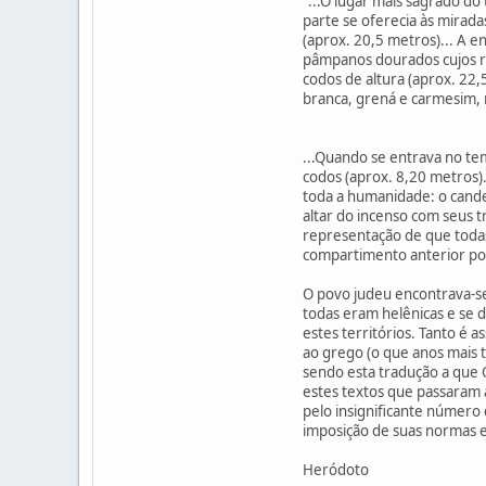
"...O lugar mais sagrado do
parte se oferecia às mirada
(aprox. 20,5 metros)... A e
pâmpanos dourados cujos ra
codos de altura (aprox. 22,
branca, grená e carmesim, 
...Quando se entrava no te
codos (aprox. 8,20 metros).
toda a humanidade: o candel
altar do incenso com seus 
representação de que todas
compartimento anterior por 
O povo judeu encontrava-se
todas eram helênicas e se
estes territórios. Tanto é a
ao grego (o que anos mais 
sendo esta tradução a que 
estes textos que passaram a
pelo insignificante número
imposição de suas normas e
Heródoto