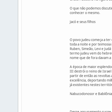
O que não podemos discutir
conhecer o mesmo.
Jacó e seus filhos
O povo judeu começa a ter e
toda a noite e por teimosia
Ruben, Simeão, Levi e Judá
termo judeu vem do hebreu 
nome que de fora davam a es
A época de maior esplendor 
III destrói o reino de Isra
partir de então as revolta
excelência, deportando mil
já existentes nestes terri
Nabucodonosor e Babilônia
Desse agrupamento surge o