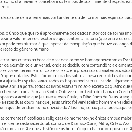
tal como chamavam e concebiam os tempos de sua iminente chegada, expl
vento.
idatos que de maneira mais contundente ou de forma mais espiritualizada
, o único que quero é aproximar-me dos dados históricos de forma impa
zar o valor interno e esotérico que contém a história (que entre os cri
 sim podemos afirmar é que, apesar da manipulação que houve ao longo 
uperação do gênero humano.
trar-nos críticos na hora de observar como se homogeneizaram as Escritu
r de ecumênico e universal, onde se decidiu com contundência elemento
se converteriam em oficiais e o resto em proscritos ou anatematizados (s
0 apresentados. Estes foram colocados sobre a mesa central da sala conc
om a ajuda do Espírito Santo, todos os bispos pediram O Grande Julgament
ave abriu a porta, todos os livros estavam no solo exceto os quatro q
o também se fixou a Semana Santa. Obteve-se um texto do chamado Credo
postos a aceitar que Jesus era Jesus Cristo, o Filho único de Deus, a se
o a estas duas doutrinas que Jesus Cristo foi verdadeiro homem e verda
mem que defendiam como enviado do Altíssimo, senão para todos aqueles
s correntes filosóficas e religiosas do momento (helênicas em sua maior
ergente casta sacerdotal, como o de Dionísio-Osíris, Mitra, Orfeu. As
ção com a cristã e que a história e os heresiólogos chamaram gnose crist