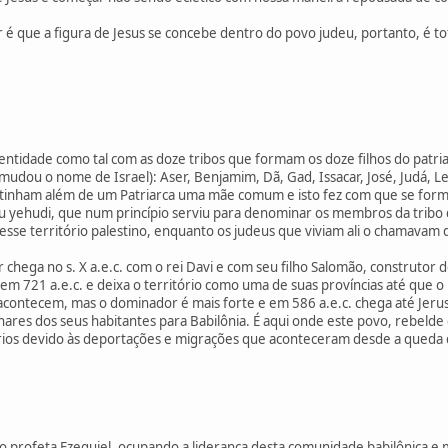
 é que a figura de Jesus se concebe dentro do povo judeu, portanto, é t
ntidade como tal com as doze tribos que formam os doze filhos do patriar
 mudou o nome de Israel): Aser, Benjamim, Dã, Gad, Issacar, José, Judá, L
 tinham além de um Patriarca uma mãe comum e isto fez com que se forma
yehudi, que num princípio serviu para denominar os membros da tribo de
se território palestino, enquanto os judeus que viviam ali o chamavam de 
chega no s. X a.e.c. com o rei Davi e com seu filho Salomão, construtor 
el em 721 a.e.c. e deixa o território como uma de suas províncias até que 
s acontecem, mas o dominador é mais forte e em 586 a.e.c. chega até Jeru
hares dos seus habitantes para Babilônia. É aqui onde este povo, rebeld
tórios devido às deportações e migrações que aconteceram desde a queda 
 profeta Ezequiel, ocupando a liderança desta comunidade babilônica e