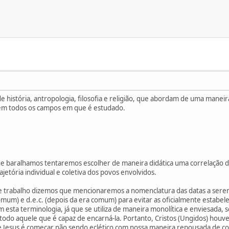
 de história, antropologia, filosofia e religião, que abordam de uma mane
 em todos os campos em que é estudado.
e baralhamos tentaremos escolher de maneira didática uma correlação de 
jetória individual e coletiva dos povos envolvidos.
 trabalho dizemos que mencionaremos a nomenclatura das datas a serem 
mum) e d.e.c. (depois da era comum) para evitar as oficialmente estabeleci
 esta terminologia, já que se utiliza de maneira monolítica e enviesada,
 todo aquele que é capaz de encarná-la. Portanto, Cristos (Ungidos) houv
de Jesus é começar não sendo eclético com nossa maneira repousada de co