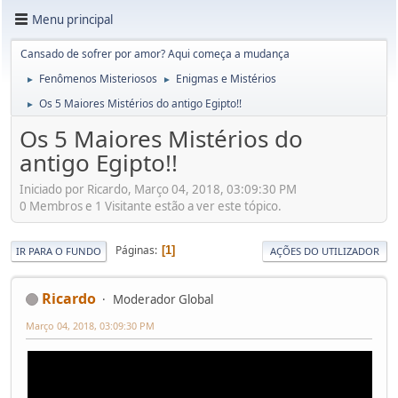
Menu principal
Cansado de sofrer por amor? Aqui começa a mudança
Fenômenos Misteriosos
Enigmas e Mistérios
►
►
Os 5 Maiores Mistérios do antigo Egipto!!
►
Os 5 Maiores Mistérios do
antigo Egipto!!
Iniciado por Ricardo, Março 04, 2018, 03:09:30 PM
0 Membros e 1 Visitante estão a ver este tópico.
Páginas
1
IR PARA O FUNDO
AÇÕES DO UTILIZADOR
Ricardo
Moderador Global
Março 04, 2018, 03:09:30 PM