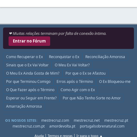
❤ Muitas relações terminam por falta de conexão íntima.
Entrar no Fórum
Como Recuperar o Ex
Reconquistar o Ex
Reconciliação Amorosa
Sinais que o Ex Vai Voltar
O Meu Ex Vai Voltar?
O Meu Ex Ainda Gosta de Mim?
Por que o Ex se Afastou
Por que Terminou Comigo
Erros após o Término
O Ex Bloqueou-me
O Que Fazer após o Término
Como Agir com o Ex
Esperar ou Seguir em Frente?
Por que Não Tenho Sorte no Amor
Amarração Amorosa
mestrecruz.com
mestrecruz.net
mestrecruz.pt
OS NOSSOS SITES:
mestrecruz.com.pt
amordevolta.pt
portugalsobrenatural.com
|
|
Ajuda
Termos e regras
Ir para o topo ▲