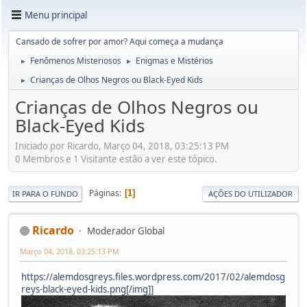
Menu principal
Cansado de sofrer por amor? Aqui começa a mudança
Fenômenos Misteriosos
Enigmas e Mistérios
►
►
Crianças de Olhos Negros ou Black-Eyed Kids
►
Crianças de Olhos Negros ou
Black-Eyed Kids
Iniciado por Ricardo, Março 04, 2018, 03:25:13 PM
0 Membros e 1 Visitante estão a ver este tópico.
Páginas
1
IR PARA O FUNDO
AÇÕES DO UTILIZADOR
Ricardo
Moderador Global
Março 04, 2018, 03:25:13 PM
https://alemdosgreys.files.wordpress.com/2017/02/alemdosg
reys-black-eyed-kids.png[/img]]