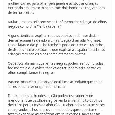
mulher correu para olhar pela janela e avistou as crianças
entrando em um carro preto com dois homens altos, vestidos
de terno pretos.
Muitas pessoas referem-se ao fenômeno das crianças de olhos
negros como uma "lenda urbana".
Alguns cientistas explicam que as pupilas podem se dilatar
demasiadamente devido a uma situação chamada Midríase.
Essa dilatação das pupilas também pode ocorrer em usuários
de drogas muito pesadas, o que explicaria a apatia notada nas
crianças mas não os olhos completamente pretos.
Os céticos afirmam que lentes negras podem ser compradas
facilmente e que existe técnica de tatuagem para deixar os
olhos completamente negros.
Paranormais e estudiosos de ocultismo acreditam que estes
seres podem ter origem demoníaca.
Dentre todas as hipóteses, não podemos esquecer de
mencionar que os olhos negros lembram em muito os olhos
descritos por vitimas de abdução. Os abduzidos relatam seres
com grandes olhos negros amendoados, que supostamente
fazem experiências genéticas em seus corpos. Talvez essas