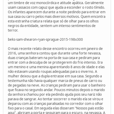
um timbre de voz monocórdica e atitude apática. Geralmente
usam cassacos com capuz que ajuda a esconder o rosto tímido.
Os infantes aparecem durante a noite pedindo para entrar em
sua casa ou carro pelos mais diversos motivos. Quem encontra
esta estranha criatura relata que só de olhar para os olhos
negros da entidade, sentem um intenso sentimentos de
terror.
beks-sam-shearon-ryan-sprague-2015-198x300
O mais recente relato desse encontro ocorreu em janeiro de
2016, uma senhora contou que durante uma forte nevasca,
duas crianças bateram na porta de sua casa e pediram para
entrar com a desculpa de se protegerem do frio intenso. Era
um menino e uma menina aparentando 8 anos de idade e elas
não estavam usando roupas adequadas para o inverno. A
mulher deixou que a dupla entrasse em sua casa. Segundo a
testemunha não havia qualquer marca de pneus de carro ou
de pegadas na neve. As crianças pediram para usar o banheiro
que ficava no segundo andar. Poucos minutos depois o marido
da senhora chamou por ela pedindo ajuda pois seu nariz não
parava de sangrar. Ao tentar socorrer o marido ela se virou e
deparou com as crianças paralisadas no corredor com o olhar
fixo para o casal. Em seguida elas disseram "Nossos pais estão
aqui", abriram a porta e seguiram para o escuro, na nevasca. A