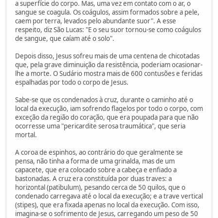
a superfície do corpo. Mas, uma vez em contato com o ar, o
sangue se coagula. Os coágulos, assim formados sobre a pele,
caem por terra, levados pelo abundante suor". A esse
respeito, diz São Lucas: "E o seu suor tornou-se como coágulos
de sangue, que caíam até o solo".
Depois disso, Jesus sofreu mais de uma centena de chicotadas
que, pela grave diminuição da resistência, poderiam ocasionar-
lhe a morte. O Sudário mostra mais de 600 contusões e feridas
espalhadas por todo o corpo de Jesus.
Sabe-se que os condenados à cruz, durante o caminho até o
local da execução, iam sofrendo flagelos por todo o corpo, com
exceção da região do coração, que era poupada para que não
ocorresse uma "pericardite serosa traumática", que seria
mortal.
A coroa de espinhos, ao contrário do que geralmente se
pensa, não tinha a forma de uma grinalda, mas de um
capacete, que era colocado sobre a cabeça e enfiado a
bastonadas. A cruz era constituída por duas traves: a
horizontal (patibulum), pesando cerca de 50 quilos, que o
condenado carregava até o local da execução; e a trave vertical
(stipes), que era fixada apenas no local da execução. Com isso,
imagina-se o sofrimento de Jesus, carregando um peso de 50