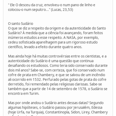
" Ele O desceu da cruz, envolveu-o num pano de linho e
colocou-o num sepulcro..." (Lucas, 23,53)
O santo Sudário
O que se diz a respeito da origem e da autenticidade do Santo
Sudário? À medida que a ciência foi avançando, foram feitos
inúmeros estudos a esse respeito. A NASA, por exemplo,
cedeu sofisticada aparelhagem para um rigoroso estudo
científico, levado a efeito durante quatro anos.
Mas ainda hoje há muitas controvérsias entre os cientistas, e a
autenticidade do Sudário é uma questão que continua
desafiando os estudiosos. Como teria sido conservado durante
dois mil anos? Sabe-se, com certeza, que foi conservado num
cofre de prata em Chambery, e que se salvou de um incêndio
ali ocorrido em 1532. Perfurado pelas gotas de prata do cofre
derretido, foi remendado pelas religiosas clarissas. Sabe-se
também que a partir de 14 de setembro de 1578, o Sudário se
encontra em Turim.
Mas por onde andou o Sudário antes dessas datas? Segundo
algumas hipóteses, o Sudário passou por Jerusalém, Edessa
(hoje Urfa, na Turquia), Constantinopla, Sidon, Lirey, Chambery