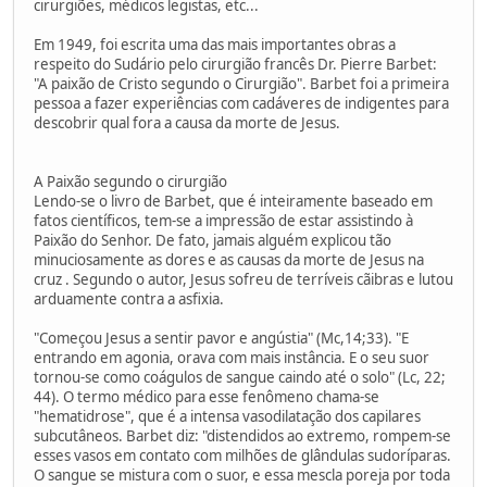
cirurgiões, médicos legistas, etc...
Em 1949, foi escrita uma das mais importantes obras a
respeito do Sudário pelo cirurgião francês Dr. Pierre Barbet:
"A paixão de Cristo segundo o Cirurgião". Barbet foi a primeira
pessoa a fazer experiências com cadáveres de indigentes para
descobrir qual fora a causa da morte de Jesus.
A Paixão segundo o cirurgião
Lendo-se o livro de Barbet, que é inteiramente baseado em
fatos científicos, tem-se a impressão de estar assistindo à
Paixão do Senhor. De fato, jamais alguém explicou tão
minuciosamente as dores e as causas da morte de Jesus na
cruz . Segundo o autor, Jesus sofreu de terríveis cãibras e lutou
arduamente contra a asfixia.
"Começou Jesus a sentir pavor e angústia" (Mc,14;33). "E
entrando em agonia, orava com mais instância. E o seu suor
tornou-se como coágulos de sangue caindo até o solo" (Lc, 22;
44). O termo médico para esse fenômeno chama-se
"hematidrose", que é a intensa vasodilatação dos capilares
subcutâneos. Barbet diz: "distendidos ao extremo, rompem-se
esses vasos em contato com milhões de glândulas sudoríparas.
O sangue se mistura com o suor, e essa mescla poreja por toda