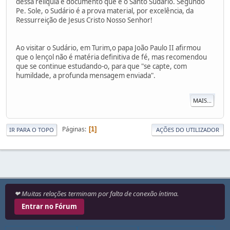
dessa relíquia e documento que é o Santo Sudário. Segundo
Pe. Sole, o Sudário é a prova material, por excelência, da
Ressurreição de Jesus Cristo Nosso Senhor!
Ao visitar o Sudário, em Turim,o papa João Paulo II afirmou
que o lençol não é matéria definitiva de fé, mas recomendou
que se continue estudando-o, para que "se capte, com
humildade, a profunda mensagem enviada".
MAIS...
Páginas
1
IR PARA O TOPO
AÇÕES DO UTILIZADOR
❤ Muitas relações terminam por falta de conexão íntima.
Entrar no Fórum