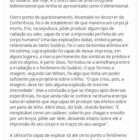
do Sudário: até hoje, é o único caso de uma fotografia
bidimensional que tenha se apresentado como tridimensional.
Outro ponto de questionamento, levantado no decorrer da
Conferência, foi o de estabelecer de que maneira um corpo já
morto, frio, na sepultura, pôde produzir algum tipo de
radiação ou calor, capaz de criar a impressão perfeita de um
corpo humano? Uma das explicações dadas, embora jamais
relacionada ao Santo Sudário, foi o caso da bomba atômica em
Hiroshima, cuja explosão foi capaz de deixar impressa, em
alguns lugares, a marca permanente das sombras de prédios e
outros objetos. A partir disso, formulou-se a semelhança entre
a irradiação e o fenômeno do Sudário. O que formou a
imagem, segundo Ian Wilson, foi algo que tinha um poder
suficiente para projetá-la sobre o linho. "O que criou, pois, a
imagem, deve ter sido alguma explosão de enorme
intensidade". Mas a conclusão a que se chegou após diversas
experiências, foi que ainda não se conhece nenhuma energia
natural radiante que seja capaz de produzir tais efeitos sobre
um pano de linho. Além disso, diz Solé, citando Barbet: "É
inexplicável como um cadáver, coberto por chagas e envolto
por um lençol, pôde sair dele, deixando intacto sobre ele a
impressão do seu corpo e os traços do seu sangue".
A ciência foi capaz de explicar só até certo ponto o fenômeno