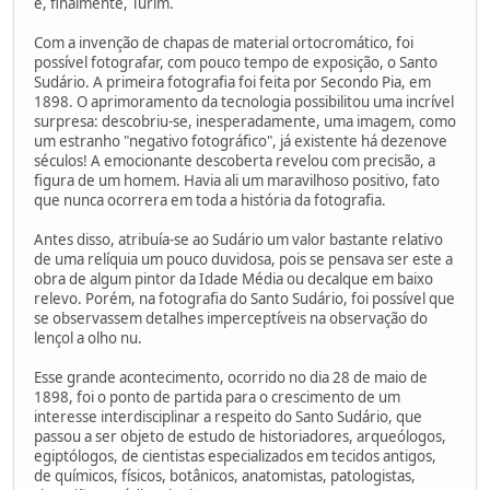
e, finalmente, Turim.
Com a invenção de chapas de material ortocromático, foi
possível fotografar, com pouco tempo de exposição, o Santo
Sudário. A primeira fotografia foi feita por Secondo Pia, em
1898. O aprimoramento da tecnologia possibilitou uma incrível
surpresa: descobriu-se, inesperadamente, uma imagem, como
um estranho "negativo fotográfico", já existente há dezenove
séculos! A emocionante descoberta revelou com precisão, a
figura de um homem. Havia ali um maravilhoso positivo, fato
que nunca ocorrera em toda a história da fotografia.
Antes disso, atribuía-se ao Sudário um valor bastante relativo
de uma relíquia um pouco duvidosa, pois se pensava ser este a
obra de algum pintor da Idade Média ou decalque em baixo
relevo. Porém, na fotografia do Santo Sudário, foi possível que
se observassem detalhes imperceptíveis na observação do
lençol a olho nu.
Esse grande acontecimento, ocorrido no dia 28 de maio de
1898, foi o ponto de partida para o crescimento de um
interesse interdisciplinar a respeito do Santo Sudário, que
passou a ser objeto de estudo de historiadores, arqueólogos,
egiptólogos, de cientistas especializados em tecidos antigos,
de químicos, físicos, botânicos, anatomistas, patologistas,