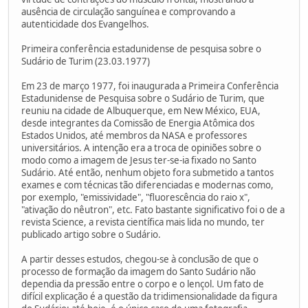
ausência de circulação sanguínea e comprovando a
autenticidade dos Evangelhos.
Primeira conferência estadunidense de pesquisa sobre o
Sudário de Turim (23.03.1977)
Em 23 de março 1977, foi inaugurada a Primeira Conferência
Estadunidense de Pesquisa sobre o Sudário de Turim, que
reuniu na cidade de Albuquerque, em New México, EUA,
desde integrantes da Comissão de Energia Atômica dos
Estados Unidos, até membros da NASA e professores
universitários. A intenção era a troca de opiniões sobre o
modo como a imagem de Jesus ter-se-ia fixado no Santo
Sudário. Até então, nenhum objeto fora submetido a tantos
exames e com técnicas tão diferenciadas e modernas como,
por exemplo, "emissividade", "fluorescência do raio x",
"ativação do nêutron", etc. Fato bastante significativo foi o de a
revista Science, a revista científica mais lida no mundo, ter
publicado artigo sobre o Sudário.
A partir desses estudos, chegou-se à conclusão de que o
processo de formação da imagem do Santo Sudário não
dependia da pressão entre o corpo e o lençol. Um fato de
difícil explicação é a questão da tridimensionalidade da figura