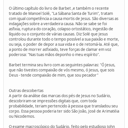
O último capítulo do livro de Barbet ,e também o recente
tratado de Manoel Solé, "La Sábana Santa de Turim", tratam
com igual competência a causa mortis de Jesus. São diversas as
indagações sobre a verdadeira causa. Não se sabe se foi
asfixia, ruptura do coração, colapso ortostático, ingestão de
líquido ou o conjunto de várias causas. Diz Solé que Jesus
controlou durante todo o tempo possível a sua paixão e morte,
ou seja, o poder de depor a sua vida e o de retomá-la. Até que,
a ponto de morrer asfixiado, teve forças de clamar em voz
poderosa: "Nas tuas mãos deponho o meu espírito".
Barbet termina seu livro com as seguintes palavras: "Ó Jesus,
que não tivestes compaixão de vós mesmo, ó Jesus, que sois
Deus - tende compaixão de mim, que sou pecador"
Outras descobertas
A partir da análise das marcas dos pés de Jesus no Sudário,
descobriram-se impressões digitais que, com toda
probabilidade, teriam pertencido à pessoa que transladou seu
corpo. Essa pessoa poderia ter sido São João, José de Arimatéia
ou Nicodemos.
O exame macroscópico do Sudário, feito pelo estudioso John