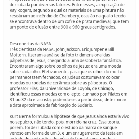
derrubada por diversos fatores. Entre esses, a explicação de
Ray Rogers, segundo a qual os materiais de uma pintura não
resistiriam ao incêndio de Chambery, ocasião na qual o tecido
se encontrava dentro de um cofre de prata medieval, que tem
um ponto de efusão entre 900 a 960 graus centígrados.
Descobertas da NASA
Três cientistas da NASA, John Jackson, Eric Jumper e Bill
Mottern, fizeram a análise da foto tridimensional das
pálpebras de Jesus, chegando a uma descoberta fantástica.
Encontraram algo sobre os olhos de Jesus: era uma moeda
sobre cada olho. Efetivamente, para que os olhos do morto
permanecessem fechados, os judeus costumavam colocar
moedas ou rodelas de cerâmica sobre as pálpebras. O
professor Filas, da Universidade de Loyola, de Chicago,
identificou essas moedas com o lepto, cunhado por Pilatos em
31 ou 32 da era cristã, podendo-se, a partir disso, determinar
a data aproximada da fabricação do Sudário.
Kurt Berna formulou a hipótese de que Jesus ainda estaria vivo
no sepulcro, não tendo, pois, morrido na cruz. Essa teoria,
porém, foi derrubada com o estudo da marca de sangue
venoso em forma de um 3, e um enrugamento da testa em
virtude de contrações do músculo frontal, mostrando a