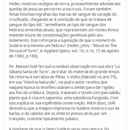
Heller, mostrou vestígios de terra, provavelmente advinda das
quedas de Jesus ao percorrer a via crucis. Foram também
feitas fotomacrografias das marcas de sangue do coração do
crucificado, chegando-se à conclusão de que se tratava de
sangue do tipo AB, "semelhante ao tipo de sangue dos
hebreus iemenitas atuais, que representam um núcleo étnico
mantido imune de contaminações genéticas pelo seu
isolamento. Isso reforçaria a suposição de que o Homem do
Sudário era mesmo um hebreu" (Heller, John; -"Blood on The
Shroud of Turin", in Applied Optics, vol. 19, n.16, 15 de agosto
de 1980, p.168).
Pe. Manoel Solé fez outra notável observação em sua obra "La
Sábana Santa de Turin", ao tratar do material do grande lençol.
Ele retorna à narrativa de Plínio, o Velho (falecido no ano 79),
em sua "História Naturalis", na qual o autor revelou que
naquela época os tecelões usavam o amido para dar rigidez
aos fios da urdidura. Depois, tratavam o tecido com pau-sabão,
planta que é rica em saponina, uma substância fungicida. Com
isso,explica-se sua esplêndida conservação. Além disso, Solé
descobriu que a imagem impressa no Sudário mostra o uso da
barba, e de cabelos até os ombros presos atrás por um
trançado, costume tipicamente judaico.
A hipótese de que o Santo Sudário seria uma pintura, foi