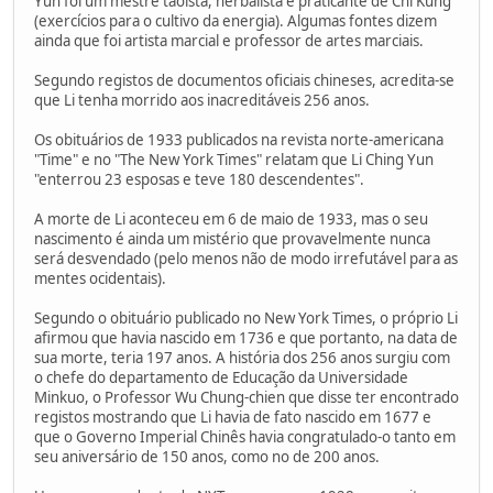
Yun foi um mestre taoísta, herbalista e praticante de Chi Kung
(exercícios para o cultivo da energia). Algumas fontes dizem
ainda que foi artista marcial e professor de artes marciais.
Segundo registos de documentos oficiais chineses, acredita-se
que Li tenha morrido aos inacreditáveis 256 anos.
Os obituários de 1933 publicados na revista norte-americana
"Time" e no "The New York Times" relatam que Li Ching Yun
"enterrou 23 esposas e teve 180 descendentes".
A morte de Li aconteceu em 6 de maio de 1933, mas o seu
nascimento é ainda um mistério que provavelmente nunca
será desvendado (pelo menos não de modo irrefutável para as
mentes ocidentais).
Segundo o obituário publicado no New York Times, o próprio Li
afirmou que havia nascido em 1736 e que portanto, na data de
sua morte, teria 197 anos. A história dos 256 anos surgiu com
o chefe do departamento de Educação da Universidade
Minkuo, o Professor Wu Chung-chien que disse ter encontrado
registos mostrando que Li havia de fato nascido em 1677 e
que o Governo Imperial Chinês havia congratulado-o tanto em
seu aniversário de 150 anos, como no de 200 anos.