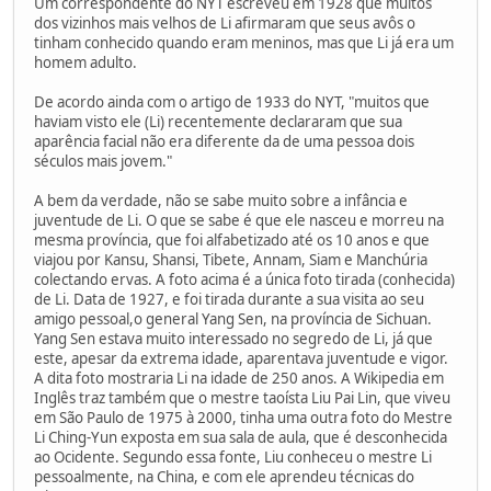
Um correspondente do NYT escreveu em 1928 que muitos
dos vizinhos mais velhos de Li afirmaram que seus avôs o
tinham conhecido quando eram meninos, mas que Li já era um
homem adulto.
De acordo ainda com o artigo de 1933 do NYT, "muitos que
haviam visto ele (Li) recentemente declararam que sua
aparência facial não era diferente da de uma pessoa dois
séculos mais jovem."
A bem da verdade, não se sabe muito sobre a infância e
juventude de Li. O que se sabe é que ele nasceu e morreu na
mesma província, que foi alfabetizado até os 10 anos e que
viajou por Kansu, Shansi, Tibete, Annam, Siam e Manchúria
colectando ervas. A foto acima é a única foto tirada (conhecida)
de Li. Data de 1927, e foi tirada durante a sua visita ao seu
amigo pessoal,o general Yang Sen, na província de Sichuan.
Yang Sen estava muito interessado no segredo de Li, já que
este, apesar da extrema idade, aparentava juventude e vigor.
A dita foto mostraria Li na idade de 250 anos. A Wikipedia em
Inglês traz também que o mestre taoísta Liu Pai Lin, que viveu
em São Paulo de 1975 à 2000, tinha uma outra foto do Mestre
Li Ching-Yun exposta em sua sala de aula, que é desconhecida
ao Ocidente. Segundo essa fonte, Liu conheceu o mestre Li
pessoalmente, na China, e com ele aprendeu técnicas do