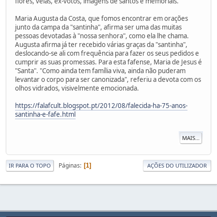
flores, velas, ex-votos, imagens de santos e memoriais.
Maria Augusta da Costa, que fomos encontrar em orações
junto da campa da "santinha", afirma ser uma das muitas
pessoas devotadas à "nossa senhora", como ela lhe chama.
Augusta afirma já ter recebido várias graças da "santinha",
deslocando-se ali com frequência para fazer os seus pedidos e
cumprir as suas promessas. Para esta fafense, Maria de Jesus é
"Santa". "Como ainda tem família viva, ainda não puderam
levantar o corpo para ser canonizada", referiu a devota com os
olhos vidrados, visivelmente emocionada.
https://falafcult.blogspot.pt/2012/08/falecida-ha-75-anos-
santinha-e-fafe.html
MAIS...
Páginas
1
IR PARA O TOPO
AÇÕES DO UTILIZADOR