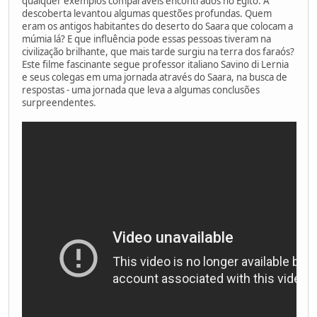
qualquer exemplos comparáveis ​​encontrados no Egito. A
descoberta levantou algumas questões profundas. Quem
eram os antigos habitantes do deserto do Saara que colocam a
múmia lá? E que influência pode essas pessoas tiveram na
civilização brilhante, que mais tarde surgiu na terra dos faraós?
Este filme fascinante segue professor italiano Savino di Lernia
e seus colegas em uma jornada através do Saara, na busca de
respostas - uma jornada que leva a algumas conclusões
surpreendentes.