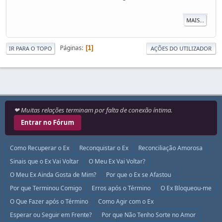
MAIS...
Páginas
1
IR PARA O TOPO
AÇÕES DO UTILIZADOR
❤ Muitas relações terminam por falta de conexão íntima.
Entrar no Fórum
Como Recuperar o Ex
Reconquistar o Ex
Reconciliação Amorosa
Sinais que o Ex Vai Voltar
O Meu Ex Vai Voltar?
O Meu Ex Ainda Gosta de Mim?
Por que o Ex se Afastou
Por que Terminou Comigo
Erros após o Término
O Ex Bloqueou-me
O Que Fazer após o Término
Como Agir com o Ex
Esperar ou Seguir em Frente?
Por que Não Tenho Sorte no Amor