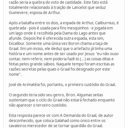
razão seria a quebra do voto de castidade. Este fato está
totalmente relacionado à traição de Lancelot que seduz
Guinevere, esposa de Arthur.
Após a batalha entre os dois, a espada de Arthur, Caliburnius, é
quebrada - pois é usada para fins mesquinhos - e jogada em
um lago onde é recolhida pela Dama do Lago antes que
afunde. Depois lhe é oferecida outra espada, esta sim,
Excalibur. Somente uma única vez Boron chama a taça de
Graal. Em um inciso, ele deduz que o artefacto já tinha uma
história e um nome antes de ser usado por Jesus: "eu não ouso
contar, nem referir, nem poderia fazê-lo (...) as coisas ditas e
feitas pelos grande sábios. Naquele tempo foram escritas as
razões secretas pelas quais o Graal foi designado por este
nome".
José de Arimatéia foi, portanto, o primeiro custódio do Graal.
O segundo teria sido seu genro, Bron. Algumas seitas
sustentam que o ciclo do Graal não estará fechado enquanto
não aparecer o terceiro custódio.
Esta resposta parece vir com A Demanda do Graal, de autor
desconhecido, que coloca Galahad como único entre os
cavaleiros merecedor de se tornar guardião do Graal.