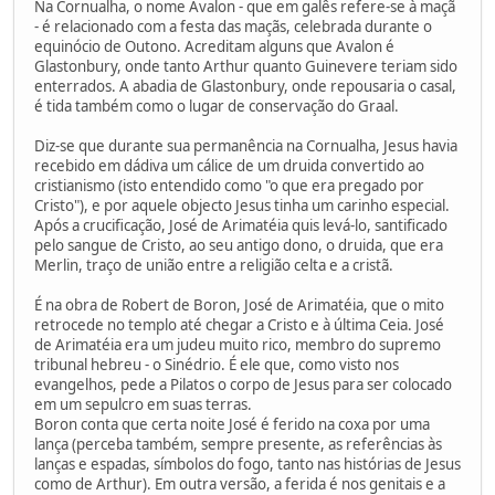
Na Cornualha, o nome Avalon - que em galês refere-se à maçã
- é relacionado com a festa das maçãs, celebrada durante o
equinócio de Outono. Acreditam alguns que Avalon é
Glastonbury, onde tanto Arthur quanto Guinevere teriam sido
enterrados. A abadia de Glastonbury, onde repousaria o casal,
é tida também como o lugar de conservação do Graal.
Diz-se que durante sua permanência na Cornualha, Jesus havia
recebido em dádiva um cálice de um druida convertido ao
cristianismo (isto entendido como "o que era pregado por
Cristo"), e por aquele objecto Jesus tinha um carinho especial.
Após a crucificação, José de Arimatéia quis levá-lo, santificado
pelo sangue de Cristo, ao seu antigo dono, o druida, que era
Merlin, traço de união entre a religião celta e a cristã.
É na obra de Robert de Boron, José de Arimatéia, que o mito
retrocede no templo até chegar a Cristo e à última Ceia. José
de Arimatéia era um judeu muito rico, membro do supremo
tribunal hebreu - o Sinédrio. É ele que, como visto nos
evangelhos, pede a Pilatos o corpo de Jesus para ser colocado
em um sepulcro em suas terras.
Boron conta que certa noite José é ferido na coxa por uma
lança (perceba também, sempre presente, as referências às
lanças e espadas, símbolos do fogo, tanto nas histórias de Jesus
como de Arthur). Em outra versão, a ferida é nos genitais e a