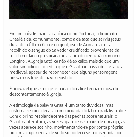
Em um país de maioria católica como Portugal, a figura do
Graal é tida, comummente, como a da taça que serviu Jesus
durante a Última Ceia e na qual José de Arimatéia teria
recolhido o sangue do Salvador crucificado proveniente da
ferida no flanco provocada pela lança do centurião romano
Longino . A Igreja Católica não dá ao cálice mais do que um
valor simbólico e acredita que o Graal não passa de literatura
medieval, apesar de reconhecer que alguns personagens
possam realmente haver existido.
É provável que as origens pagãs do cálice tenham causado
descontentamento à Igreja.
A etimologia da palavra Graal é um tanto duvidosa, mas
costuma-se considerá-la como oriunda do latim gradalis - cálice.
Com o brilho resplandecente das pedras sobrenaturais, o
Graal, na literatura, às vezes aparece nas mãos de um anjo, às
vezes aparece sozinho, movimentando-se por conta própria;
porém a experiência de vê-lo só poderia ser conseguida por