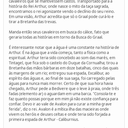
cavaleiros que se mantivessem castos. Transportado para a
história do Rei Arthur, onde nasce o mito da taça sagrada,
encontramos o rei agonizante vendo o declínio do seu reino.
Em uma visão, Arthur acredita que só o Graal pode curá-lo e
tirar a Bretanha das trevas.
Manda então seus cavaleiros em busca do cálice, fato que
geraria todas as histórias em torno da Busca do Graal.
É interessante notar que a água é uma constante na história de
Arthur. É na água que a vida começa, tanto a física como a
espiritual. Arthur teria sido concebido ao som das marés, em
Tintagel, que fica sob o castelo do Duque da Cornualha; tirou a
Bretanha das mãos bárbaras em doze batalhas, cinco das quais
às margens de um rio; entregou sua espada, Excalibur, ao
espírito das águas e, ao final de sua saga, foi carregado pelas
águas para nunca mais morrer. Certo de que sua hora havia
chegado, Arthur pede a Bedivere que o leve à praia, onde três
fadas (elemento ar) o aguardam em uma barca. "Consola-te e
faz quanto possas porque em mim já não existe confiança para
confiar. Devo ir ao vale de Avalon para curar a minha grave
ferida", diz o rei. Avalon é a mítica ilha das macieiras onde
vivem os heróis e deuses celtas e onde teria sido forjada a
primeira espada de Arthur - Caliburnius.