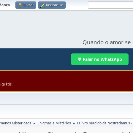
udança
.
Entrar
Registe-se
Quando o amor se 
💬 Falar no WhatsApp
grátis.
menos Misteriosos
Enigmas e Mistérios
O livro perdido de Nostradamus 
►
►