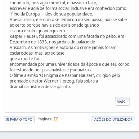
conhecido, pois agia como tal, e passou a falar,
escrever e agia de forma social; inclusive era conhecido como
"filho da Europa" – devido sua popularidade.
Apesar disso, ele nunca se lembrou do seu passo, não se sabe
ao certo porque havia sido aprisionado quando
criança e solto quando jovem.
Kaspar Hauser, foi assassinado com uma facada no peito, em
Dezembro de 1833, nos jardins do palácio de
Ansbach. As motivações e autoria do crime jamais foram
esclarecidas; mas, acreditase
que a morte foi
encomendada por uma universidade da época e que seu corpo
foi estudado por psicanalistas e psiquiatras.
O filme alemão 'O Enigma de Kaspar Hauser', dirigido pelo
premiado diretor Werner Herzog, fala sobre a
dramática história desse garoto.
MAIS...
Páginas
1
IR PARA O TOPO
AÇÕES DO UTILIZADOR