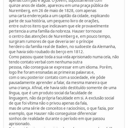
apenas com pão e água. O jovem, supostamente com
quinze anos de idade, apareceu em uma praça pública de
Nuremberg, em 26 de maio de 1828, com apenas
uma carta endereçada a um capitão da cidade, explicando
parte de sua história, um pequeno livro de orações,
entre outros itens que indicavam que ele provavelmente
pertencia a uma família da nobreza. Hauser tornouse
o centro das atenções de Nuremberg e, em pouco tempo,
surgiram rumores de que deveria ser o príncipe
herdeiro da família real de Baden, no sudoeste da Alemanha,
que havia sido roubado do berço em 1812.
Como passou quase toda a sua vida aprisionado numa cela, não
tendo contato verbal com nenhuma outra
pessoa, não conseguia se expressar em um idioma. Porém,
logo lhe foram ensinadas as primeiras palavras e,
com o seu posterior contato com a sociedade, ele pôde
pausadamente aprender a falar, da mesma maneira que
uma criança. Afinal, ele havia sido destituído somente de uma
língua, que é um produto social da faculdade de
linguagem, não da própria faculdade em si. A exclusão social
de que foi vítima não o privou apenas da fala,
mas de uma série de conceitos e raciocínios, o que fazia, por
exemplo, que Hauser não conseguisse diferenciar
sonhos de realidade durante o período em que passou
aprisionado.