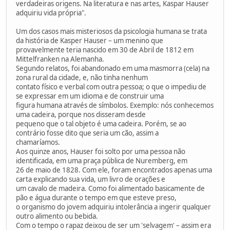
verdadeiras origens. Na literatura e nas artes, Kaspar Hauser
adquiriu vida própria".
Um dos casos mais misteriosos da psicologia humana se trata
da história de Kasper Hauser – um menino que
provavelmente teria nascido em 30 de Abril de 1812 em
Mittelfranken na Alemanha.
Segundo relatos, foi abandonado em uma masmorra (cela) na
zona rural da cidade, e, não tinha nenhum
contato físico e verbal com outra pessoa; o que o impediu de
se expressar em um idioma e de construir uma
figura humana através de símbolos. Exemplo: nós conhecemos
uma cadeira, porque nos disseram desde
pequeno que o tal objeto é uma cadeira. Porém, se ao
contrário fosse dito que seria um cão, assim a
chamaríamos.
Aos quinze anos, Hauser foi solto por uma pessoa não
identificada, em uma praça pública de Nuremberg, em
26 de maio de 1828. Com ele, foram encontrados apenas uma
carta explicando sua vida, um livro de orações e
um cavalo de madeira. Como foi alimentado basicamente de
pão e água durante o tempo em que esteve preso,
o organismo do jovem adquiriu intolerância a ingerir qualquer
outro alimento ou bebida.
Com o tempo o rapaz deixou de ser um 'selvagem' – assim era