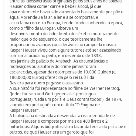
Entre as idiossincrasias originadas pelos seus anos de solidão,
Hauser odiava comer carne e beber álcool, já que
aparentemente havia sido alimentado basicamente por pão e
água. Aprendeu a falar, a ler e a se comportar, e
a sua fama correu a Europa, tendo ficado conhecido, à época,
como o "filho da Europa". Obteve um
desenvolvimento do lado direito do cérebro notoriamente
maior que o do esquerdo, o que teoricamente lhe
proporcionou avanços consideráveis no campo da música.
Kaspar Hauser viveu com alguns tutores até ser assassinado
com uma facada no peito, em dezembro de 1833,
nos jardins do palácio de Ansbach. As circunstâncias e
motivações ou a autoria do crime jamais foram
esclarecidas, apesar da recompensa de 10.000 Gulden (c.
180.000,00 Euros) oferecida pelo rei Luís I da
Baviera para quem pegasse o assassino.
A sua história foi representada no filme de Werner Herzog,
"Jeder für sich und Gott gegen alle" (em língua
portuguesa) "Cada um por si e Deus contra todos"), de 1974,
lançado em português com o título "O Enigma de
Kaspar Hauser".
A bibliografia destinada a desvendar a real identidade de
Kaspar Hauser é composta por mais de 400 livros e 2
mil artigos. Alguns biógrafos são a favor da teoria do príncipe e
outros, de que Hauser era um garoto que foi