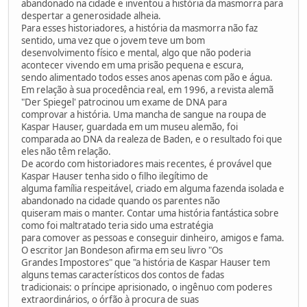
abandonado na cidade e inventou a história da masmorra para
despertar a generosidade alheia.
Para esses historiadores, a história da masmorra não faz
sentido, uma vez que o jovem teve um bom
desenvolvimento físico e mental, algo que não poderia
acontecer vivendo em uma prisão pequena e escura,
sendo alimentado todos esses anos apenas com pão e água.
Em relação à sua procedência real, em 1996, a revista alemã
"Der Spiegel' patrocinou um exame de DNA para
comprovar a história. Uma mancha de sangue na roupa de
Kaspar Hauser, guardada em um museu alemão, foi
comparada ao DNA da realeza de Baden, e o resultado foi que
eles não têm relação.
De acordo com historiadores mais recentes, é provável que
Kaspar Hauser tenha sido o filho ilegítimo de
alguma família respeitável, criado em alguma fazenda isolada e
abandonado na cidade quando os parentes não
quiseram mais o manter. Contar uma história fantástica sobre
como foi maltratado teria sido uma estratégia
para comover as pessoas e conseguir dinheiro, amigos e fama.
O escritor Jan Bondeson afirma em seu livro "Os
Grandes Impostores" que "a história de Kaspar Hauser tem
alguns temas característicos dos contos de fadas
tradicionais: o príncipe aprisionado, o ingênuo com poderes
extraordinários, o órfão à procura de suas