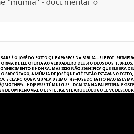
me "mumia" - documentário
ABE É O JOSÉ DO EGITO QUE APARECE NA BÍBLIA...ELE FOI PRIMEIR
 FORMA DE ELE OFERTA AO VERDADEIRO DEUS! O DEUS DOS HEBREUS.
CONHECIMENTO E HONRA. MAS ISSO NÃO SIGNIFICA QUE ELE ERA D
, O SARCÓFAGO, A MÚMIA DE JOSÉ QUE ATÉ ENTÃO ESTAVA NO EGIT
A. É CLARO QUE A MÚMIA DE IMOTHE=JOSÉ DO EGITO NÃO ESTÁ MA
(IMOTHEP)...HOJE ESSE TÚMULO SE LOCALIZA NA PALESTINA. EXI
LINK DE UM RENOMADO E INTELIGENTE ARQUEÓLOGO...E VC DESCOB