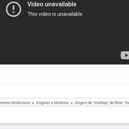
menos Misteriosos
Enigmas e Mistérios
Origem de "imothep" do filme "m
►
►