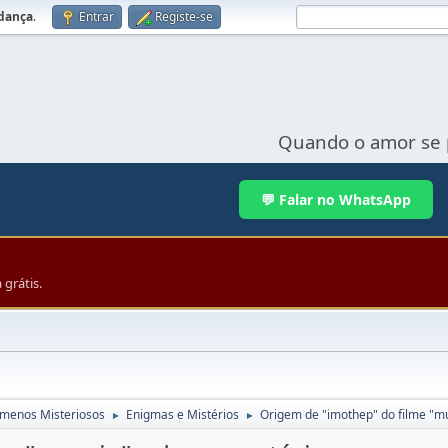
udança
.
Entrar
Registe-se
Quando o amor se 
💬 Falar no WhatsApp
grátis.
menos Misteriosos
Enigmas e Mistérios
Origem de "imothep" do filme "m
►
►