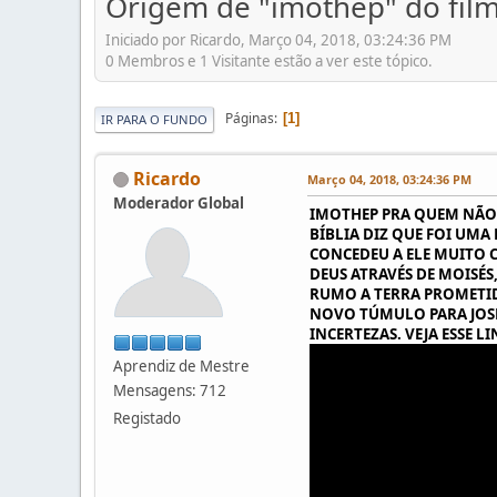
Origem de "imothep" do fil
Iniciado por Ricardo, Março 04, 2018, 03:24:36 PM
0 Membros e 1 Visitante estão a ver este tópico.
Páginas
1
IR PARA O FUNDO
Ricardo
Março 04, 2018, 03:24:36 PM
Moderador Global
IMOTHEP PRA QUEM NÃO S
BÍBLIA DIZ QUE FOI UMA
CONCEDEU A ELE MUITO 
DEUS ATRAVÉS DE MOISÉS
RUMO A TERRA PROMETID
NOVO TÚMULO PARA JOSÉ
INCERTEZAS. VEJA ESSE 
Aprendiz de Mestre
Mensagens: 712
Registado