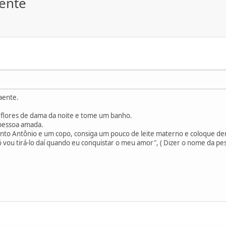
aente
raente.
 flores de dama da noite e tome um banho.
 pessoa amada.
o Antônio e um copo, consiga um pouco de leite materno e coloque den
ó vou tirá-lo daí quando eu conquistar o meu amor", ( Dizer o nome da pes