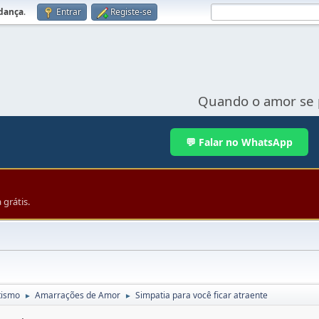
udança
.
Entrar
Registe-se
Quando o amor se 
💬 Falar no WhatsApp
grátis.
tismo
Amarrações de Amor
Simpatia para você ficar atraente
►
►