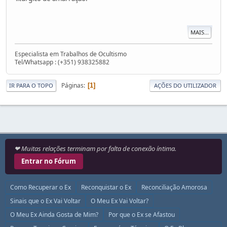
MAIS...
Especialista em Trabalhos de Ocultismo
Tel/Whatsapp : (+351) 938325882
Páginas
1
IR PARA O TOPO
AÇÕES DO UTILIZADOR
❤ Muitas relações terminam por falta de conexão íntima.
Entrar no Fórum
Como Recuperar o Ex
Reconquistar o Ex
Reconciliação Amorosa
Sinais que o Ex Vai Voltar
O Meu Ex Vai Voltar?
O Meu Ex Ainda Gosta de Mim?
Por que o Ex se Afastou