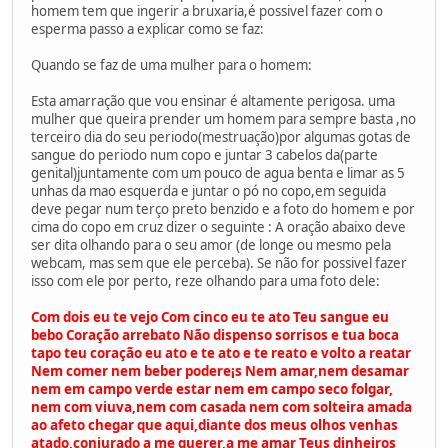
homem tem que ingerir a bruxaria,é possi­vel fazer com o
esperma passo a explicar como se faz:
Quando se faz de uma mulher para o homem:
Esta amarração que vou ensinar é altamente perigosa. uma
mulher que queira prender um homem para sempre basta ,no
terceiro dia do seu periodo(mestruação)por algumas gotas de
sangue do peri­odo num copo e juntar 3 cabelos da(parte
genital)juntamente com um pouco de agua benta e limar as 5
unhas da mao esquerda e juntar o pó no copo,em seguida
deve pegar num terço preto benzido e a foto do homem e por
cima do copo em cruz dizer o seguinte : A oração abaixo deve
ser dita olhando para o seu amor (de longe ou mesmo pela
webcam, mas sem que ele perceba). Se não for possivel fazer
isso com ele por perto, reze olhando para uma foto dele:
Com dois eu te vejo Com cinco eu te ato Teu sangue eu
bebo Coração arrebato Não dispenso sorrisos e tua boca
tapo teu coração eu ato e te ato e te reato e volto a reatar
Nem comer nem beber podere¡s Nem amar,nem desamar
nem em campo verde estar nem em campo seco folgar,
nem com viuva,nem com casada nem com solteira amada
ao afeto chegar que aqui,diante dos meus olhos venhas
atado,conjurado a me querer,a me amar Teus dinheiros