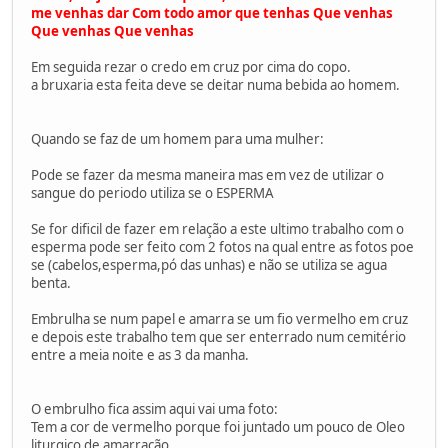
me venhas dar Com todo amor que tenhas Que venhas
Que venhas Que venhas
Em seguida rezar o credo em cruz por cima do copo.
a bruxaria esta feita deve se deitar numa bebida ao homem.
Quando se faz de um homem para uma mulher:
Pode se fazer da mesma maneira mas em vez de utilizar o
sangue do peri­odo utiliza se o ESPERMA
Se for difi­cil de fazer em relação a este ultimo trabalho com o
esperma pode ser feito com 2 fotos na qual entre as fotos poe
se (cabelos,esperma,pó das unhas) e não se utiliza se agua
benta.
Embrulha se num papel e amarra se um fio vermelho em cruz
e depois este trabalho tem que ser enterrado num cemitério
entre a meia noite e as 3 da manha.
O embrulho fica assim aqui vai uma foto:
Tem a cor de vermelho porque foi juntado um pouco de Oleo
liturgico de amarração.