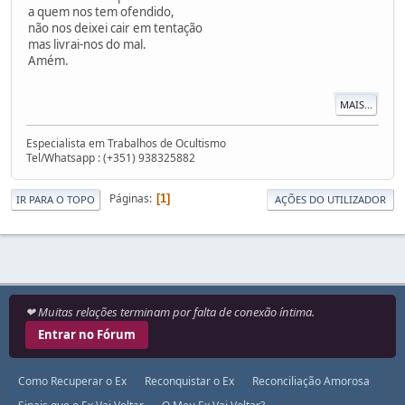
a quem nos tem ofendido,
não nos deixei cair em tentação
mas livrai-nos do mal.
Amém.
MAIS...
Especialista em Trabalhos de Ocultismo
Tel/Whatsapp : (+351) 938325882
Páginas
1
IR PARA O TOPO
AÇÕES DO UTILIZADOR
❤ Muitas relações terminam por falta de conexão íntima.
Entrar no Fórum
Como Recuperar o Ex
Reconquistar o Ex
Reconciliação Amorosa