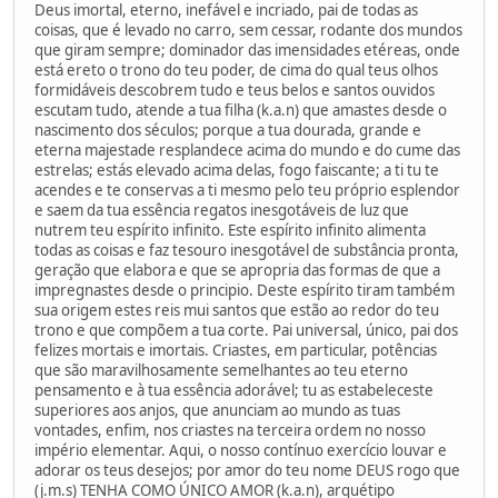
Deus imortal, eterno, inefável e incriado, pai de todas as
coisas, que é levado no carro, sem cessar, rodante dos mundos
que giram sempre; dominador das imensidades etéreas, onde
está ereto o trono do teu poder, de cima do qual teus olhos
formidáveis descobrem tudo e teus belos e santos ouvidos
escutam tudo, atende a tua filha (k.a.n) que amastes desde o
nascimento dos séculos; porque a tua dourada, grande e
eterna majestade resplandece acima do mundo e do cume das
estrelas; estás elevado acima delas, fogo faiscante; a ti tu te
acendes e te conservas a ti mesmo pelo teu próprio esplendor
e saem da tua essência regatos inesgotáveis de luz que
nutrem teu espírito infinito. Este espírito infinito alimenta
todas as coisas e faz tesouro inesgotável de substância pronta,
geração que elabora e que se apropria das formas de que a
impregnastes desde o principio. Deste espírito tiram também
sua origem estes reis mui santos que estão ao redor do teu
trono e que compõem a tua corte. Pai universal, único, pai dos
felizes mortais e imortais. Criastes, em particular, potências
que são maravilhosamente semelhantes ao teu eterno
pensamento e à tua essência adorável; tu as estabeleceste
superiores aos anjos, que anunciam ao mundo as tuas
vontades, enfim, nos criastes na terceira ordem no nosso
império elementar. Aqui, o nosso contínuo exercício louvar e
adorar os teus desejos; por amor do teu nome DEUS rogo que
(j.m.s) TENHA COMO ÚNICO AMOR (k.a.n), arquétipo