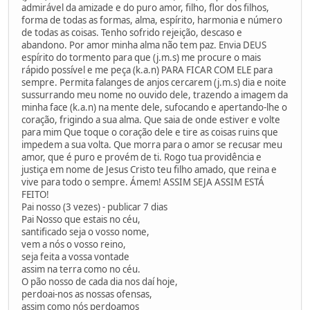
admirável da amizade e do puro amor, filho, flor dos filhos,
forma de todas as formas, alma, espírito, harmonia e número
de todas as coisas. Tenho sofrido rejeição, descaso e
abandono. Por amor minha alma não tem paz. Envia DEUS
espírito do tormento para que (j.m.s) me procure o mais
rápido possível e me peça (k.a.n) PARA FICAR COM ELE para
sempre. Permita falanges de anjos cercarem (j.m.s) dia e noite
sussurrando meu nome no ouvido dele, trazendo a imagem da
minha face (k.a.n) na mente dele, sufocando e apertando-lhe o
coração, frigindo a sua alma. Que saia de onde estiver e volte
para mim Que toque o coração dele e tire as coisas ruins que
impedem a sua volta. Que morra para o amor se recusar meu
amor, que é puro e provém de ti. Rogo tua providência e
justiça em nome de Jesus Cristo teu filho amado, que reina e
vive para todo o sempre. Ámem! ASSIM SEJA ASSIM ESTÁ
FEITO!
Pai nosso (3 vezes) - publicar 7 dias
Pai Nosso que estais no céu,
santificado seja o vosso nome,
vem a nós o vosso reino,
seja feita a vossa vontade
assim na terra como no céu.
O pão nosso de cada dia nos daí hoje,
perdoai-nos as nossas ofensas,
assim como nós perdoamos