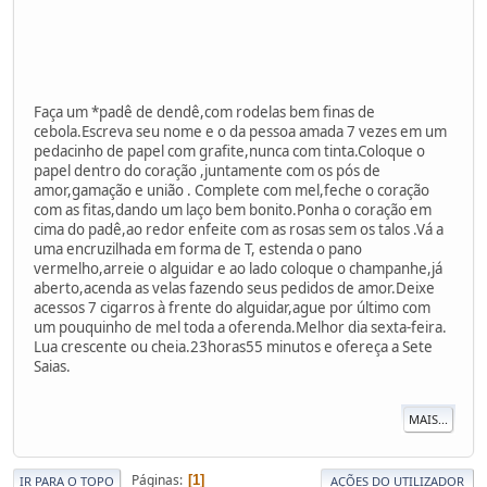
Faça um *padê de dendê,com rodelas bem finas de
cebola.Escreva seu nome e o da pessoa amada 7 vezes em um
pedacinho de papel com grafite,nunca com tinta.Coloque o
papel dentro do coração ,juntamente com os pós de
amor,gamação e união . Complete com mel,feche o coração
com as fitas,dando um laço bem bonito.Ponha o coração em
cima do padê,ao redor enfeite com as rosas sem os talos .Vá a
uma encruzilhada em forma de T, estenda o pano
vermelho,arreie o alguidar e ao lado coloque o champanhe,já
aberto,acenda as velas fazendo seus pedidos de amor.Deixe
acessos 7 cigarros à frente do alguidar,ague por último com
um pouquinho de mel toda a oferenda.Melhor dia sexta-feira.
Lua crescente ou cheia.23horas55 minutos e ofereça a Sete
Saias.
MAIS...
Páginas
1
IR PARA O TOPO
AÇÕES DO UTILIZADOR