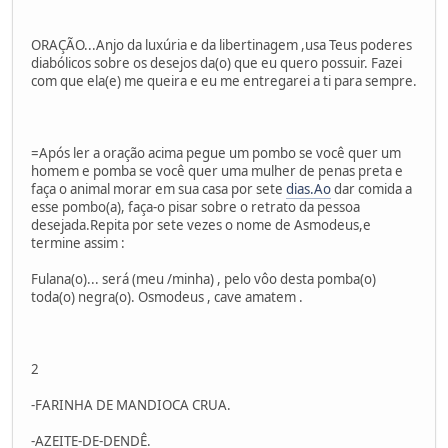
ORAÇÃO...Anjo da luxúria e da libertinagem ,usa Teus poderes
diabólicos sobre os desejos da(o) que eu quero possuir. Fazei
com que ela(e) me queira e eu me entregarei a ti para sempre.
=Após ler a oração acima pegue um pombo se você quer um
homem e pomba se você quer uma mulher de penas preta e
faça o animal morar em sua casa por sete
dias.Ao
dar comida a
esse pombo(a), faça-o pisar sobre o retrato da pessoa
desejada.Repita por sete vezes o nome de Asmodeus,e
termine assim :
Fulana(o)... será (meu /minha) , pelo vôo desta pomba(o)
toda(o) negra(o). Osmodeus , cave amatem .
2
-FARINHA DE MANDIOCA CRUA.
-AZEITE-DE-DENDÊ.