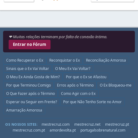
❤ Muitas relações terminam por falta de conexão íntima.
Entrar no Fórum
Como Recuperar o Ex
Reconquistar o Ex
Reconciliação Amorosa
Sinais que o Ex Vai Voltar
O Meu Ex Vai Voltar?
O Meu Ex Ainda Gosta de Mim?
Por que o Ex se Afastou
Por que Terminou Comigo
Erros após o Término
O Ex Bloqueou-me
O Que Fazer após o Término
Como Agir com o Ex
Esperar ou Seguir em Frente?
Por que Não Tenho Sorte no Amor
Amarração Amorosa
mestrecruz.com
mestrecruz.net
mestrecruz.pt
OS NOSSOS SITES:
mestrecruz.com.pt
amordevolta.pt
portugalsobrenatural.com