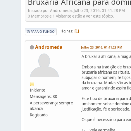
Bruxaria Africana para do
Iniciado por Andromeda, Julho 23, 2016, 01:41:28 PM
0 Membros e 1 Visitante estão a ver este tópico.
Páginas
1
IR PARA O FUNDO
Andromeda
Julho 23, 2016, 01:41:28 PM
A bruxaria africana, a magi
Embora na tradição de bruxa
bruxaria africana os rituai
subjugar o homem, feitiços
da bruxaria. Muitas são a
amor e garantindo assim fi
Iniciante
Mensagens: 80
Este tipo de bruxaria para
A perseverança sempre
um homem sobre domínio e co
alcança
justificação, fé e seriedade
Registado
O que é necessário para exe
1- Vela vermelha