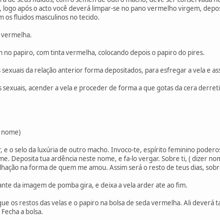
), logo após o acto você deverá limpar-se no pano vermelho virgem, dep
 os fluidos masculinos no tecido.
a vermelha.
o papiro, com tinta vermelha, colocando depois o papiro do pires.
 sexuais da relação anterior forma depositados, para esfregar a vela e ass
os sexuais, acender a vela e proceder de forma a que gotas da cera derre
o nome)
 e o selo da luxúria de outro macho. Invoco-te, espírito feminino poder
 Deposita tua ardência neste nome, e fa-lo vergar. Sobre ti, ( dizer nom
lhação na forma de quem me amou. Assim será o resto de teus dias, sob
diante da imagem de pomba gira, e deixa a vela arder ate ao fim.
que os restos das velas e o papiro na bolsa de seda vermelha. Ali dever
 Fecha a bolsa.