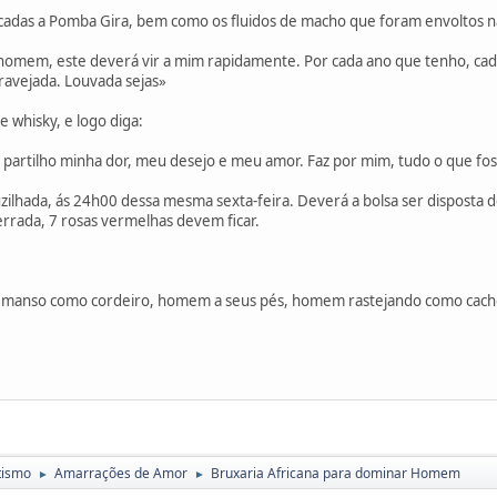
das a Pomba Gira, bem como os fluidos de macho que foram envoltos na b
o homem, este deverá vir a mim rapidamente. Por cada ano que tenho, cad
ravejada. Louvada sejas»
 whisky, e logo diga:
 partilho minha dor, meu desejo e meu amor. Faz por mim, tudo o que fos
zilhada, ás 24h00 dessa mesma sexta-feira. Deverá a bolsa ser disposta 
terrada, 7 rosas vermelhas devem ficar.
manso como cordeiro, homem a seus pés, homem rastejando como cach
tismo
Amarrações de Amor
Bruxaria Africana para dominar Homem
►
►