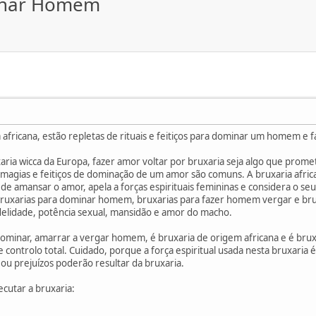
minar Homem
a africana, estão repletas de rituais e feitiços para dominar um homem e
ria wicca da Europa, fazer amor voltar por bruxaria seja algo que prome
s, magias e feitiços de dominação de um amor são comuns. A bruxaria africa
 de amansar o amor, apela a forças espirituais femininas e considera o s
s bruxarias para dominar homem, bruxarias para fazer homem vergar e b
delidade, potência sexual, mansidão e amor do macho.
 dominar, amarrar a vergar homem, é bruxaria de origem africana e é br
ntrolo total. Cuidado, porque a força espiritual usada nesta bruxaria é 
, ou prejuízos poderão resultar da bruxaria.
cutar a bruxaria: