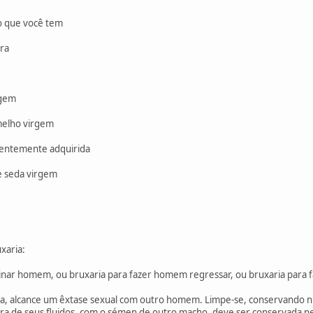
o que você tem
ra
rgem
elho virgem
entemente adquirida
 seda virgem
xaria:
nar homem, ou bruxaria para fazer homem regressar, ou bruxaria para f
ia, alcance um êxtase sexual com outro homem. Limpe-se, conservando n
ura de seus fluidos, com o sémen de outro macho, deve ser conservada 