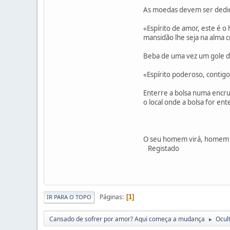
As moedas devem ser dedica
«Espírito de amor, este é 
mansidão lhe seja na alma c
Beba de uma vez um gole de
«Espírito poderoso, contigo
Enterre a bolsa numa encru
o local onde a bolsa for en
O seu homem virá, homem 
Registado
Páginas
1
IR PARA O TOPO
Cansado de sofrer por amor? Aqui começa a mudança
Ocul
►