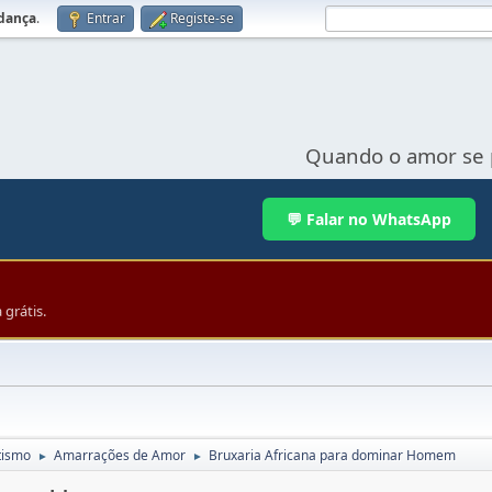
udança
.
Entrar
Registe-se
Quando o amor se 
💬 Falar no WhatsApp
grátis.
tismo
Amarrações de Amor
Bruxaria Africana para dominar Homem
►
►