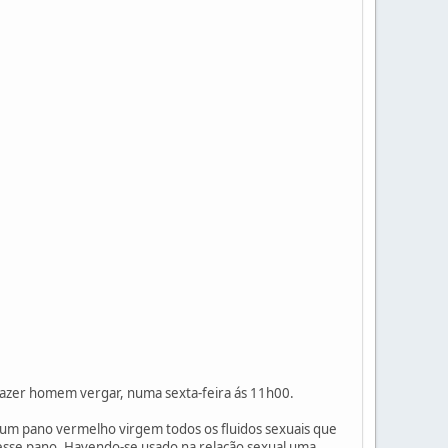
azer homem vergar, numa sexta-feira ás 11h00.
um pano vermelho virgem todos os fluidos sexuais que
nesse pano. Havendo-se usado na relação sexual uma