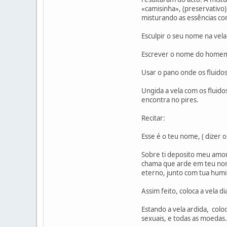
«camisinha», (preservativo
misturando as essências com
Esculpir o seu nome na vel
Escrever o nome do homem n
Usar o pano onde os fluidos
Ungida a vela com os fluid
encontra no pires.
Recitar:
Esse é o teu nome, ( dizer 
Sobre ti deposito meu amor,
chama que arde em teu nome.
eterno, junto com tua humi
Assim feito, coloca a vela 
Estando a vela ardida, colo
sexuais, e todas as moedas.