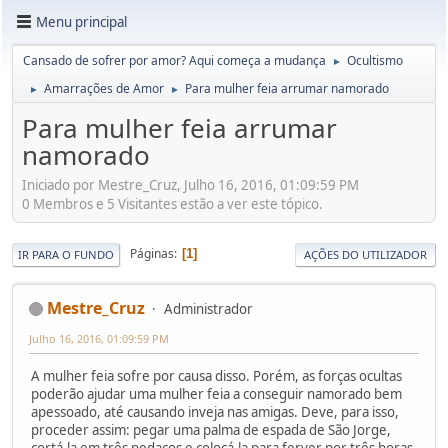
Menu principal
Cansado de sofrer por amor? Aqui começa a mudança
Ocultismo
►
Amarrações de Amor
Para mulher feia arrumar namorado
►
►
Para mulher feia arrumar
namorado
Iniciado por Mestre_Cruz, Julho 16, 2016, 01:09:59 PM
0 Membros e 5 Visitantes estão a ver este tópico.
Páginas
1
IR PARA O FUNDO
AÇÕES DO UTILIZADOR
Mestre_Cruz
Administrador
Julho 16, 2016, 01:09:59 PM
A mulher feia sofre por causa disso. Porém, as forças ocultas
poderão ajudar uma mulher feia a conseguir namorado bem
apessoado, até causando inveja nas amigas. Deve, para isso,
proceder assim: pegar uma palma de espada de São Jorge,
cortá-la em três pedaços e colocá-la para ferver por três horas.