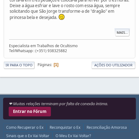
Deixe a água esfriar e lave o rosto com essa água, sempre
solicitando que São Jorge transforme-a de "dragão" em
princesa bela e desejada.
MAIS...
Especialista em Trabalhos de Ocultismo
Tel/Whatsapp : (+351) 938325882
Páginas
1
IR PARA O TOPO
AÇÕES DO UTILIZADOR
❤ Muitas relações terminam por falta de conexão íntima.
Entrar no Fórum
Como Recuperar o Ex
Reconquistar o Ex
Reconciliação Amorosa
Sinais que o Ex Vai Voltar
O Meu Ex Vai Voltar?