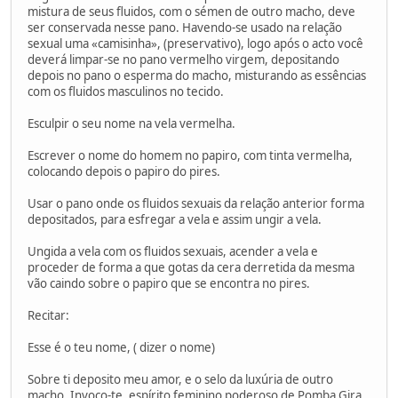
mistura de seus fluidos, com o sémen de outro macho, deve
ser conservada nesse pano. Havendo-se usado na relação
sexual uma «camisinha», (preservativo), logo após o acto você
deverá limpar-se no pano vermelho virgem, depositando
depois no pano o esperma do macho, misturando as essências
com os fluidos masculinos no tecido.
Esculpir o seu nome na vela vermelha.
Escrever o nome do homem no papiro, com tinta vermelha,
colocando depois o papiro do pires.
Usar o pano onde os fluidos sexuais da relação anterior forma
depositados, para esfregar a vela e assim ungir a vela.
Ungida a vela com os fluidos sexuais, acender a vela e
proceder de forma a que gotas da cera derretida da mesma
vão caindo sobre o papiro que se encontra no pires.
Recitar:
Esse é o teu nome, ( dizer o nome)
Sobre ti deposito meu amor, e o selo da luxúria de outro
macho. Invoco-te, espírito feminino poderoso de Pomba Gira,