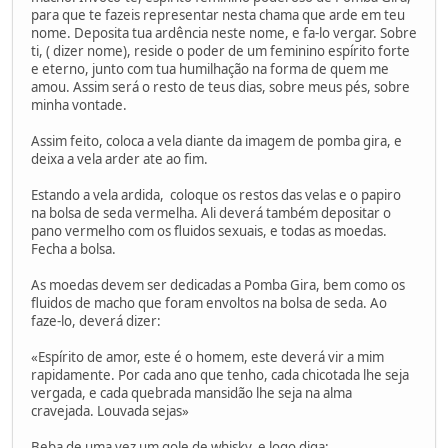
para que te fazeis representar nesta chama que arde em teu
nome. Deposita tua ardência neste nome, e fa-lo vergar. Sobre
ti, ( dizer nome), reside o poder de um feminino espírito forte
e eterno, junto com tua humilhação na forma de quem me
amou. Assim será o resto de teus dias, sobre meus pés, sobre
minha vontade.
Assim feito, coloca a vela diante da imagem de pomba gira, e
deixa a vela arder ate ao fim.
Estando a vela ardida, coloque os restos das velas e o papiro
na bolsa de seda vermelha. Ali deverá também depositar o
pano vermelho com os fluidos sexuais, e todas as moedas.
Fecha a bolsa.
As moedas devem ser dedicadas a Pomba Gira, bem como os
fluidos de macho que foram envoltos na bolsa de seda. Ao
faze-lo, deverá dizer:
«Espírito de amor, este é o homem, este deverá vir a mim
rapidamente. Por cada ano que tenho, cada chicotada lhe seja
vergada, e cada quebrada mansidão lhe seja na alma
cravejada. Louvada sejas»
Beba de uma vez um gole de whisky, e logo diga: