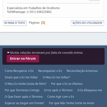
Especialista em Trabalhos de Ocultismo
Tel/Whatsapp : (+351) 938325882
Páginas
1
IR PARA O TOPO
AÇÕES DO UTILIZADOR
❤ Muitas relações terminam por falta de conexão íntima.
Entrar no Fórum
Como Recuperar o Ex
Reconquistar o Ex
Reconciliação Amorosa
Sinais que o Ex Vai Voltar
O Meu Ex Vai Voltar?
O Meu Ex Ainda Gosta de Mim?
Por que o Ex se Afastou
Por que Terminou Comigo
Erros após o Término
O Ex Bloqueou-me
O Que Fazer após o Término
Como Agir com o Ex
Esperar ou Seguir em Frente?
Por que Não Tenho Sorte no Amor