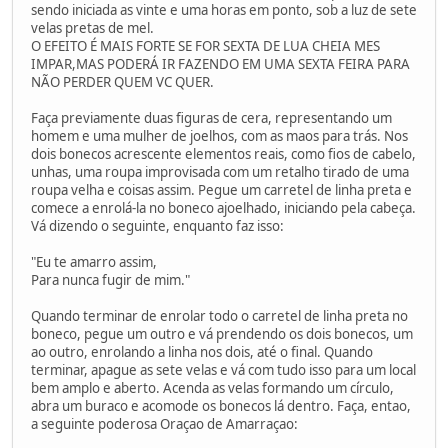
sendo iniciada as vinte e uma horas em ponto, sob a luz de sete
velas pretas de mel.
O EFEITO É MAIS FORTE SE FOR SEXTA DE LUA CHEIA MES
IMPAR,MAS PODERÁ IR FAZENDO EM UMA SEXTA FEIRA PARA
NÃO PERDER QUEM VC QUER.
Faça previamente duas figuras de cera, representando um
homem e uma mulher de joelhos, com as maos para trás. Nos
dois bonecos acrescente elementos reais, como fios de cabelo,
unhas, uma roupa improvisada com um retalho tirado de uma
roupa velha e coisas assim. Pegue um carretel de linha preta e
comece a enrolá-la no boneco ajoelhado, iniciando pela cabeça.
Vá dizendo o seguinte, enquanto faz isso:
"Eu te amarro assim,
Para nunca fugir de mim."
Quando terminar de enrolar todo o carretel de linha preta no
boneco, pegue um outro e vá prendendo os dois bonecos, um
ao outro, enrolando a linha nos dois, até o final. Quando
terminar, apague as sete velas e vá com tudo isso para um local
bem amplo e aberto. Acenda as velas formando um círculo,
abra um buraco e acomode os bonecos lá dentro. Faça, entao,
a seguinte poderosa Oraçao de Amarraçao: