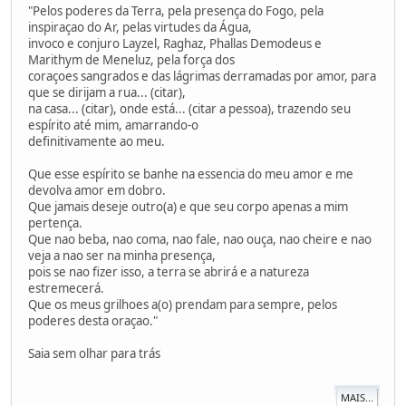
"Pelos poderes da Terra, pela presença do Fogo, pela
inspiraçao do Ar, pelas virtudes da Água,
invoco e conjuro Layzel, Raghaz, Phallas Demodeus e
Marithym de Meneluz, pela força dos
coraçoes sangrados e das lágrimas derramadas por amor, para
que se dirijam a rua... (citar),
na casa... (citar), onde está... (citar a pessoa), trazendo seu
espírito até mim, amarrando-o
definitivamente ao meu.
Que esse espírito se banhe na essencia do meu amor e me
devolva amor em dobro.
Que jamais deseje outro(a) e que seu corpo apenas a mim
pertença.
Que nao beba, nao coma, nao fale, nao ouça, nao cheire e nao
veja a nao ser na minha presença,
pois se nao fizer isso, a terra se abrirá e a natureza
estremecerá.
Que os meus grilhoes a(o) prendam para sempre, pelos
poderes desta oraçao."
Saia sem olhar para trás
MAIS...