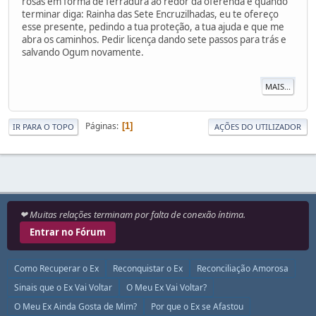
rosas em forma de ferradura ao redor da oferenda e quando
terminar diga: Rainha das Sete Encruzilhadas, eu te ofereço
esse presente, pedindo a tua proteção, a tua ajuda e que me
abra os caminhos. Pedir licença dando sete passos para trás e
salvando Ogum novamente.
MAIS...
Páginas
1
IR PARA O TOPO
AÇÕES DO UTILIZADOR
❤ Muitas relações terminam por falta de conexão íntima.
Entrar no Fórum
Como Recuperar o Ex
Reconquistar o Ex
Reconciliação Amorosa
Sinais que o Ex Vai Voltar
O Meu Ex Vai Voltar?
O Meu Ex Ainda Gosta de Mim?
Por que o Ex se Afastou