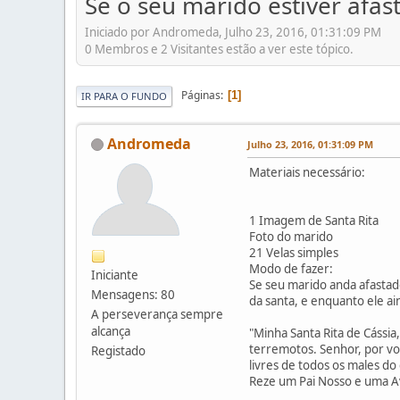
Se o seu marido estiver afas
Iniciado por Andromeda, Julho 23, 2016, 01:31:09 PM
0 Membros e 2 Visitantes estão a ver este tópico.
Páginas
1
IR PARA O FUNDO
Andromeda
Julho 23, 2016, 01:31:09 PM
Materiais necessário:
1 Imagem de Santa Rita
Foto do marido
21 Velas simples
Modo de fazer:
Iniciante
Se seu marido anda afastad
Mensagens: 80
da santa, e enquanto ele ai
A perseverança sempre
alcança
"Minha Santa Rita de Cássia
terremotos. Senhor, por vos
Registado
livres de todos os males d
Reze um Pai Nosso e uma A