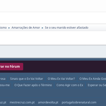
tismo
Amarrações de Amor
Se o seu marido estiver afastado
►
►
rar no Fórum
rosa
Sinais que o Ex Vai Voltar
O Meu Ex Vai Voltar?
O Meu Ex Ainda Gos
ueou-me
O Que Fazer após o Término
Como Agir com o Ex
Esperar ou Se
uz.pt
mestrecruz.com.pt
amordevolta.pt
portugalsobrenatural.com