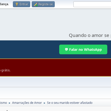
udança
.
Entrar
Registe-se
Quando o amor se 
💬 Falar no WhatsApp
grátis.
tismo
Amarrações de Amor
Se o seu marido estiver afastado
►
►