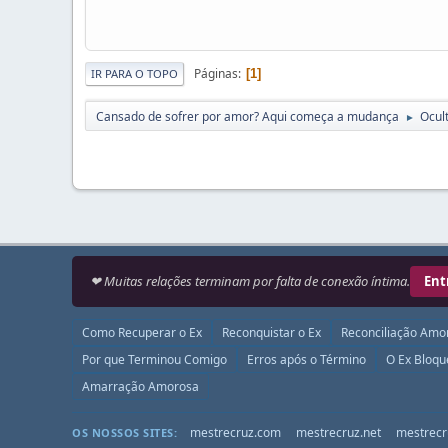
Páginas
1
IR PARA O TOPO
Cansado de sofrer por amor? Aqui começa a mudança
Ocul
►
❤ Muitas relações terminam por falta de conexão íntima.
Ent
Como Recuperar o Ex
Reconquistar o Ex
Reconciliação Amo
Por que Terminou Comigo
Erros após o Término
O Ex Bloq
Amarração Amorosa
mestrecruz.com
mestrecruz.net
mestrecr
OS NOSSOS SITES: