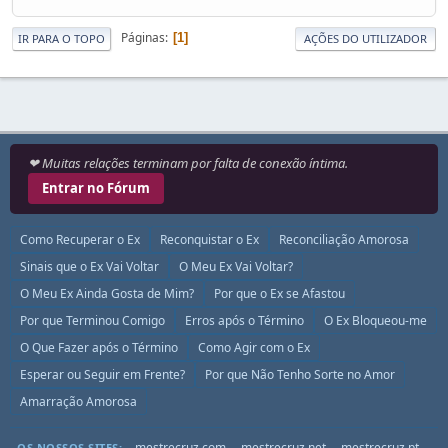
Páginas
1
IR PARA O TOPO
AÇÕES DO UTILIZADOR
❤ Muitas relações terminam por falta de conexão íntima.
Entrar no Fórum
Como Recuperar o Ex
Reconquistar o Ex
Reconciliação Amorosa
Sinais que o Ex Vai Voltar
O Meu Ex Vai Voltar?
O Meu Ex Ainda Gosta de Mim?
Por que o Ex se Afastou
Por que Terminou Comigo
Erros após o Término
O Ex Bloqueou-me
O Que Fazer após o Término
Como Agir com o Ex
Esperar ou Seguir em Frente?
Por que Não Tenho Sorte no Amor
Amarração Amorosa
mestrecruz.com
mestrecruz.net
mestrecruz.pt
OS NOSSOS SITES: