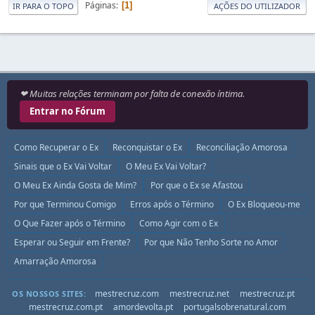
Páginas
1
IR PARA O TOPO
AÇÕES DO UTILIZADOR
❤ Muitas relações terminam por falta de conexão íntima.
Entrar no Fórum
Como Recuperar o Ex
Reconquistar o Ex
Reconciliação Amorosa
Sinais que o Ex Vai Voltar
O Meu Ex Vai Voltar?
O Meu Ex Ainda Gosta de Mim?
Por que o Ex se Afastou
Por que Terminou Comigo
Erros após o Término
O Ex Bloqueou-me
O Que Fazer após o Término
Como Agir com o Ex
Esperar ou Seguir em Frente?
Por que Não Tenho Sorte no Amor
Amarração Amorosa
mestrecruz.com
mestrecruz.net
mestrecruz.pt
OS NOSSOS SITES:
mestrecruz.com.pt
amordevolta.pt
portugalsobrenatural.com