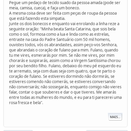
Pegue um pedaço de tecido suado da pessoa amada (pode ser
meia, camisa, cueca), e faça um boneco.
A mesma coisa deve ser feita com peças de roupa da pessoa
que está fazendo esta simpatia.
Junte os dois bonecos e enquanto vai enrolando a linha reze a
seguinte oração: "Minha beata Santa Catarina, que sois bela
como o sol, formosa como a lua e linda como as estrelas,
entraste na casa do Padre Santuário com 50 mil homens,
ouvistes todos, vós os abrandastes, assim peço-vos Senhora,
que abrandais o coração de fulano para mim. Fulano, quando
tu me vires, esmerarás por mim. Se não me vires, por mim
chorarás e suspirarás, assim como a Virgem Santíssima chorou
por seu bendito filho. Fulano, debaixo do meu pé esquerdo eu
te arremato, seja com duas seja com quatro, que te parto o
coração de fulano. Se estiveres dormindo não dormirás, se
estiveres comendo não comerás, se estiveres conversando
não conversarás; não sossegarás, enquanto comigo não vieres
falar, contar o que souberes e dar o que tiveres. Me amarás
entre todas as mulheres do mundo, e eu para ti parecerei uma
rosa fresca e bela".
MAIS...