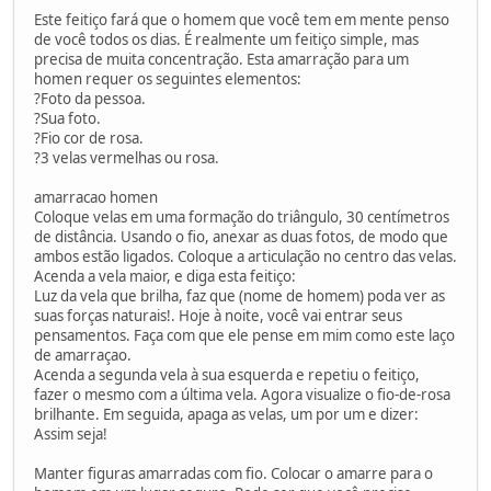
Este feitiço fará que o homem que você tem em mente penso
de você todos os dias. É realmente um feitiço simple, mas
precisa de muita concentração. Esta amarração para um
homen requer os seguintes elementos:
?Foto da pessoa.
?Sua foto.
?Fio cor de rosa.
?3 velas vermelhas ou rosa.
amarracao homen
Coloque velas em uma formação do triângulo, 30 centímetros
de distância. Usando o fio, anexar as duas fotos, de modo que
ambos estão ligados. Coloque a articulação no centro das velas.
Acenda a vela maior, e diga esta feitiço:
Luz da vela que brilha, faz que (nome de homem) poda ver as
suas forças naturais!. Hoje à noite, você vai entrar seus
pensamentos. Faça com que ele pense em mim como este laço
de amarraçao.
Acenda a segunda vela à sua esquerda e repetiu o feitiço,
fazer o mesmo com a última vela. Agora visualize o fio-de-rosa
brilhante. Em seguida, apaga as velas, um por um e dizer:
Assim seja!
Manter figuras amarradas com fio. Colocar o amarre para o