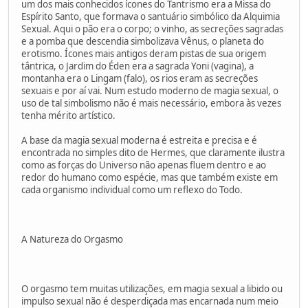
um dos mais conhecidos ícones do Tantrismo era a Missa do
Espírito Santo, que formava o santuário simbólico da Alquimia
Sexual. Aqui o pão era o corpo; o vinho, as secreções sagradas
e a pomba que descendia simbolizava Vênus, o planeta do
erotismo. Ícones mais antigos deram pistas de sua origem
tântrica, o Jardim do Éden era a sagrada Yoni (vagina), a
montanha era o Lingam (falo), os rios eram as secreções
sexuais e por aí vai. Num estudo moderno de magia sexual, o
uso de tal simbolismo não é mais necessário, embora às vezes
tenha mérito artístico.
A base da magia sexual moderna é estreita e precisa e é
encontrada no simples dito de Hermes, que claramente ilustra
como as forças do Universo não apenas fluem dentro e ao
redor do humano como espécie, mas que também existe em
cada organismo individual como um reflexo do Todo.
A Natureza do Orgasmo
O orgasmo tem muitas utilizações, em magia sexual a libido ou
impulso sexual não é desperdiçada mas encarnada num meio