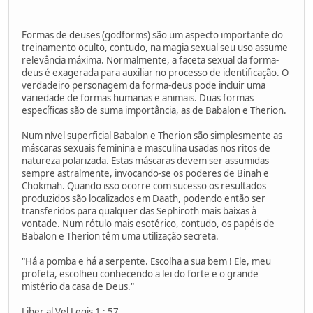
Formas de deuses (godforms) são um aspecto importante do
treinamento oculto, contudo, na magia sexual seu uso assume
relevância máxima. Normalmente, a faceta sexual da forma-
deus é exagerada para auxiliar no processo de identificação. O
verdadeiro personagem da forma-deus pode incluir uma
variedade de formas humanas e animais. Duas formas
específicas são de suma importância, as de Babalon e Therion.
Num nível superficial Babalon e Therion são simplesmente as
máscaras sexuais feminina e masculina usadas nos ritos de
natureza polarizada. Estas máscaras devem ser assumidas
sempre astralmente, invocando-se os poderes de Binah e
Chokmah. Quando isso ocorre com sucesso os resultados
produzidos são localizados em Daath, podendo então ser
transferidos para qualquer das Sephiroth mais baixas à
vontade. Num rótulo mais esotérico, contudo, os papéis de
Babalon e Therion têm uma utilização secreta.
"Há a pomba e há a serpente. Escolha a sua bem ! Ele, meu
profeta, escolheu conhecendo a lei do forte e o grande
mistério da casa de Deus."
Liber al Vel Legis 1 : 57