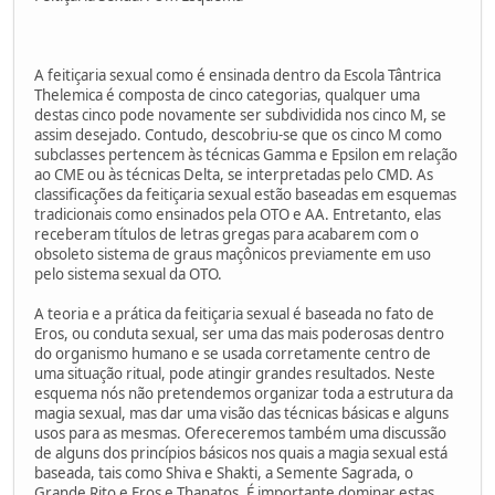
A feitiçaria sexual como é ensinada dentro da Escola Tântrica
Thelemica é composta de cinco categorias, qualquer uma
destas cinco pode novamente ser subdividida nos cinco M, se
assim desejado. Contudo, descobriu-se que os cinco M como
subclasses pertencem às técnicas Gamma e Epsilon em relação
ao CME ou às técnicas Delta, se interpretadas pelo CMD. As
classificações da feitiçaria sexual estão baseadas em esquemas
tradicionais como ensinados pela OTO e AA. Entretanto, elas
receberam títulos de letras gregas para acabarem com o
obsoleto sistema de graus maçônicos previamente em uso
pelo sistema sexual da OTO.
A teoria e a prática da feitiçaria sexual é baseada no fato de
Eros, ou conduta sexual, ser uma das mais poderosas dentro
do organismo humano e se usada corretamente centro de
uma situação ritual, pode atingir grandes resultados. Neste
esquema nós não pretendemos organizar toda a estrutura da
magia sexual, mas dar uma visão das técnicas básicas e alguns
usos para as mesmas. Ofereceremos também uma discussão
de alguns dos princípios básicos nos quais a magia sexual está
baseada, tais como Shiva e Shakti, a Semente Sagrada, o
Grande Rito e Eros e Thanatos. É importante dominar estas