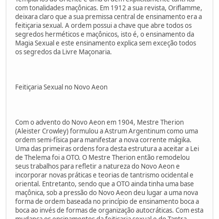
com tonalidades maçônicas. Em 1912 a sua revista, Oriflamme,
deixara claro que a sua premissa central de ensinamento era a
feitiçaria sexual. A ordem possui a chave que abre todos os
segredos herméticos e maçônicos, isto é, o ensinamento da
Magia Sexual e este ensinamento explica sem exceção todos
os segredos da Livre Maçonaria.
Feitiçaria Sexual no Novo Aeon
Com o advento do Novo Aeon em 1904, Mestre Therion
(Aleister Crowley) formulou a Astrum Argentinum como uma
ordem semi-física para manifestar a nova corrente mágika.
Uma das primeiras ordens fora desta estrutura a aceitar a Lei
de Thelema foi a OTO. O Mestre Therion então remodelou
seus trabalhos para refletir a natureza do Novo Aeon e
incorporar novas práticas e teorias de tantrismo ocidental e
oriental. Entretanto, sendo que a OTO ainda tinha uma base
maçônica, sob a pressão do Novo Aeon deu lugar a uma nova
forma de ordem baseada no princípio de ensinamento boca a
boca ao invés de formas de organização autocráticas. Com esta
mudança os ensinamentos da feitiçaria sexual e do Tantra