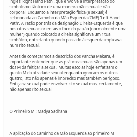
inglês 'Right Hand Path', que envolve a interpretação do
simbolismo tântrico de uma maneira não sexual e não
corporal. Enquanto a interpretação física (e sexual) é
relacionada ao Caminho da Mão Esquerda (CME) 'Left Hand
Path'. A razão por trás da designação Direita-Esquerda é que
nos ritos sexuais orientais o foco da paixão (normalmente uma
mulher) quando colocado à direita significava um ritual
simbólico, entretanto quando passado à esquerda implicava
num rito sexual.
Antes de começarmos a descrição dos Pancha Makara, é
importante entender que as práticas sexuais são apenas um
dos M da feitiçaria sexual. Muitas escolas hoje enfatizam o
quinto M da atividade sexual enquanto ignoram os outros
quatro, isto não apenas é impreciso mas também perigoso.
Feitiçaria sexual pode envolver rito sexual mas, certamente,
não apenas rito sexual.
O Primeiro M : Madya Sadhana
A aplicação do Caminho da Mão Esquerda ao primeiro M