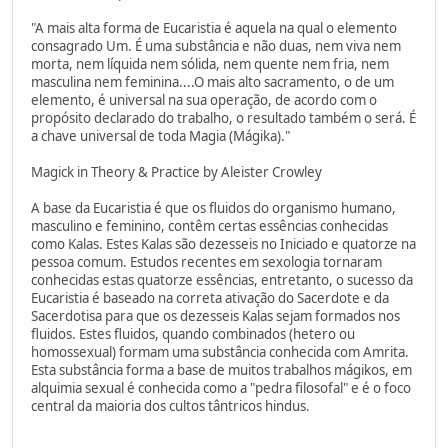
"A mais alta forma de Eucaristia é aquela na qual o elemento
consagrado Um. É uma substância e não duas, nem viva nem
morta, nem líquida nem sólida, nem quente nem fria, nem
masculina nem feminina....O mais alto sacramento, o de um
elemento, é universal na sua operação, de acordo com o
propósito declarado do trabalho, o resultado também o será. É
a chave universal de toda Magia (Mágika)."
Magick in Theory & Practice by Aleister Crowley
A base da Eucaristia é que os fluidos do organismo humano,
masculino e feminino, contêm certas essências conhecidas
como Kalas. Estes Kalas são dezesseis no Iniciado e quatorze na
pessoa comum. Estudos recentes em sexologia tornaram
conhecidas estas quatorze essências, entretanto, o sucesso da
Eucaristia é baseado na correta ativação do Sacerdote e da
Sacerdotisa para que os dezesseis Kalas sejam formados nos
fluidos. Estes fluidos, quando combinados (hetero ou
homossexual) formam uma substância conhecida com Amrita.
Esta substância forma a base de muitos trabalhos mágikos, em
alquimia sexual é conhecida como a "pedra filosofal" e é o foco
central da maioria dos cultos tântricos hindus.