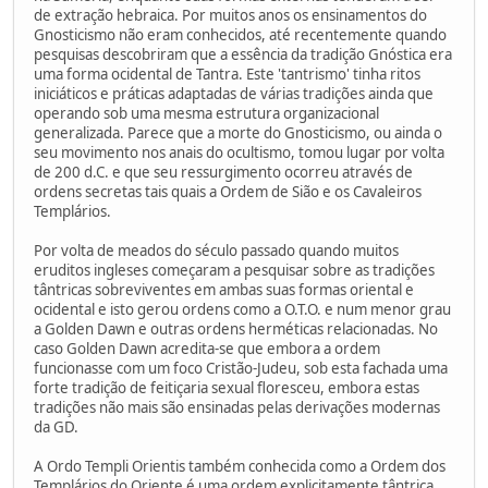
de extração hebraica. Por muitos anos os ensinamentos do
Gnosticismo não eram conhecidos, até recentemente quando
pesquisas descobriram que a essência da tradição Gnóstica era
uma forma ocidental de Tantra. Este 'tantrismo' tinha ritos
iniciáticos e práticas adaptadas de várias tradições ainda que
operando sob uma mesma estrutura organizacional
generalizada. Parece que a morte do Gnosticismo, ou ainda o
seu movimento nos anais do ocultismo, tomou lugar por volta
de 200 d.C. e que seu ressurgimento ocorreu através de
ordens secretas tais quais a Ordem de Sião e os Cavaleiros
Templários.
Por volta de meados do século passado quando muitos
eruditos ingleses começaram a pesquisar sobre as tradições
tântricas sobreviventes em ambas suas formas oriental e
ocidental e isto gerou ordens como a O.T.O. e num menor grau
a Golden Dawn e outras ordens herméticas relacionadas. No
caso Golden Dawn acredita-se que embora a ordem
funcionasse com um foco Cristão-Judeu, sob esta fachada uma
forte tradição de feitiçaria sexual floresceu, embora estas
tradições não mais são ensinadas pelas derivações modernas
da GD.
A Ordo Templi Orientis também conhecida como a Ordem dos
Templários do Oriente é uma ordem explicitamente tântrica