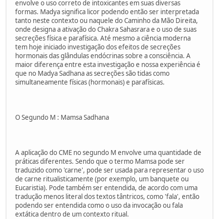
envolve o uso correto de intoxicantes em suas diversas
formas. Madya significa licor podendo então ser interpretada
tanto neste contexto ou naquele do Caminho da Mão Direita,
onde designa a ativação do Chakra Sahasrara e o uso de suas
secreções física e parafísica. Até mesmo a ciência moderna
tem hoje iniciado investigação dos efeitos de secreções
hormonais das glândulas endócrinas sobre a consciência. A
maior diferença entre esta investigação e nossa experiência é
que no Madya Sadhana as secreções são tidas como
simultaneamente físicas (hormonais) e parafísicas.
O Segundo M : Mamsa Sadhana
A aplicação do CME no segundo M envolve uma quantidade de
práticas diferentes. Sendo que o termo Mamsa pode ser
traduzido como 'carne', pode ser usada para representar o uso
de carne ritualisticamente (por exemplo, um banquete ou
Eucaristia). Pode também ser entendida, de acordo com uma
tradução menos literal dos textos tântricos, como 'fala', então
podendo ser entendida como o uso da invocação ou fala
extática dentro de um contexto ritual.