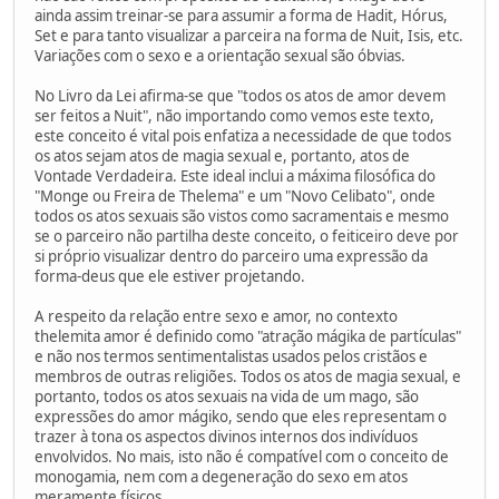
ainda assim treinar-se para assumir a forma de Hadit, Hórus,
Set e para tanto visualizar a parceira na forma de Nuit, Isis, etc.
Variações com o sexo e a orientação sexual são óbvias.
No Livro da Lei afirma-se que "todos os atos de amor devem
ser feitos a Nuit", não importando como vemos este texto,
este conceito é vital pois enfatiza a necessidade de que todos
os atos sejam atos de magia sexual e, portanto, atos de
Vontade Verdadeira. Este ideal inclui a máxima filosófica do
"Monge ou Freira de Thelema" e um "Novo Celibato", onde
todos os atos sexuais são vistos como sacramentais e mesmo
se o parceiro não partilha deste conceito, o feiticeiro deve por
si próprio visualizar dentro do parceiro uma expressão da
forma-deus que ele estiver projetando.
A respeito da relação entre sexo e amor, no contexto
thelemita amor é definido como "atração mágika de partículas"
e não nos termos sentimentalistas usados pelos cristãos e
membros de outras religiões. Todos os atos de magia sexual, e
portanto, todos os atos sexuais na vida de um mago, são
expressões do amor mágiko, sendo que eles representam o
trazer à tona os aspectos divinos internos dos indivíduos
envolvidos. No mais, isto não é compatível com o conceito de
monogamia, nem com a degeneração do sexo em atos
meramente físicos.