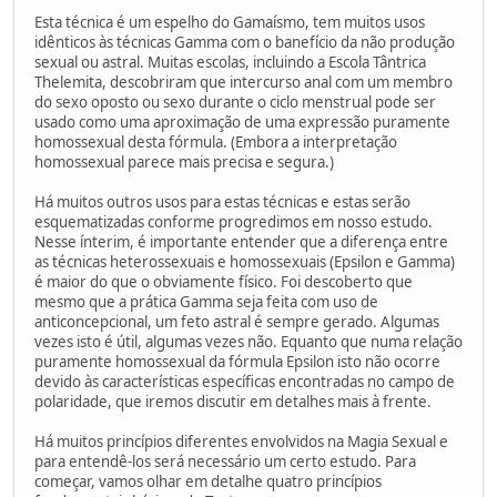
Esta técnica é um espelho do Gamaísmo, tem muitos usos
idênticos às técnicas Gamma com o banefício da não produção
sexual ou astral. Muitas escolas, incluindo a Escola Tântrica
Thelemita, descobriram que intercurso anal com um membro
do sexo oposto ou sexo durante o ciclo menstrual pode ser
usado como uma aproximação de uma expressão puramente
homossexual desta fórmula. (Embora a interpretação
homossexual parece mais precisa e segura.)
Há muitos outros usos para estas técnicas e estas serão
esquematizadas conforme progredimos em nosso estudo.
Nesse ínterim, é importante entender que a diferença entre
as técnicas heterossexuais e homossexuais (Epsilon e Gamma)
é maior do que o obviamente físico. Foi descoberto que
mesmo que a prática Gamma seja feita com uso de
anticoncepcional, um feto astral é sempre gerado. Algumas
vezes isto é útil, algumas vezes não. Equanto que numa relação
puramente homossexual da fórmula Epsilon isto não ocorre
devido às características específicas encontradas no campo de
polaridade, que iremos discutir em detalhes mais à frente.
Há muitos princípios diferentes envolvidos na Magia Sexual e
para entendê-los será necessário um certo estudo. Para
começar, vamos olhar em detalhe quatro princípios