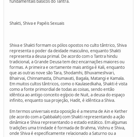
fundamentais básicos do Tantra.
Shakti, Shiva e Papéis Sexuais
Shiva e Shakti formam os pólos opostos no culto tântrico, Shiva
representa o poder da deidade masculino, enquanto Shakti
representa a deusa primal. De acordo com o Tantra hindu
tradicional, a Grande Deusa tem dez encarnações maiores ou
formas. A primeira e certamente mais antiga é Kali, enquanto
que as outras nove são Tara, Shodamhi, Bhuvameshvari,
Bhairvai, Chinnamasta, Dhumavati, Bagala, Matangi e Kamala.
Em muitos cultos tântricos, como o Kaulasedkaha, Shakti é vista
como a fonte primordial de todas as coisas, sendo então
idêntica ao antigo conceito egípcio de Nuit, a deusa do espaço
infinito, enquanto sua projeção, Hadit, é idêntica a Shiva.
Em termos universais esta oposição é a mesma de Ain e Kether
(de acordo com a Qabbalah) com Shakti representando a ação
dinâmica e Shiva representando o estado estático. Em algumas
tradições uma trindade é formada de Brahma, Vishnu e Shiva,
onde Shiva é especificamente relacionado a Saturno ou a