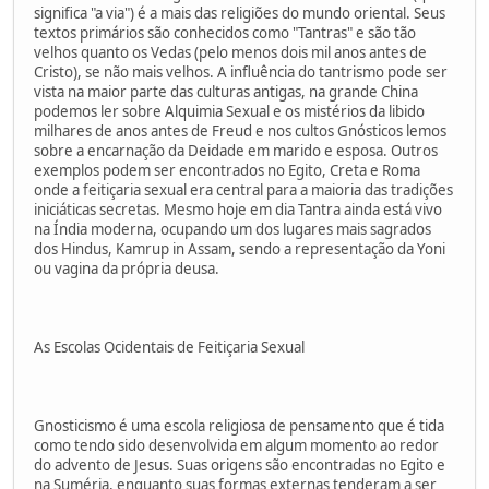
significa "a via") é a mais das religiões do mundo oriental. Seus
textos primários são conhecidos como "Tantras" e são tão
velhos quanto os Vedas (pelo menos dois mil anos antes de
Cristo), se não mais velhos. A influência do tantrismo pode ser
vista na maior parte das culturas antigas, na grande China
podemos ler sobre Alquimia Sexual e os mistérios da libido
milhares de anos antes de Freud e nos cultos Gnósticos lemos
sobre a encarnação da Deidade em marido e esposa. Outros
exemplos podem ser encontrados no Egito, Creta e Roma
onde a feitiçaria sexual era central para a maioria das tradições
iniciáticas secretas. Mesmo hoje em dia Tantra ainda está vivo
na Índia moderna, ocupando um dos lugares mais sagrados
dos Hindus, Kamrup in Assam, sendo a representação da Yoni
ou vagina da própria deusa.
As Escolas Ocidentais de Feitiçaria Sexual
Gnosticismo é uma escola religiosa de pensamento que é tida
como tendo sido desenvolvida em algum momento ao redor
do advento de Jesus. Suas origens são encontradas no Egito e
na Suméria, enquanto suas formas externas tenderam a ser