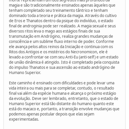
magia e são tradicionalmente ensinados apenas àqueles que
tenham completado seu treinamento tântrico e tenham
dominado toda a teoria e prática da magia. Através do cultivo
de Eros e Thanatos dentro da psique do indivíduo, o estado
final de androginia pode ser realizado. A magia sexual e seus
diversos ritos leva o mago aos estágios finais de sua
transmutação em Andrógino, realiza grandes mudanças de
consciência e um sublime fluxo interno de poder. Conforme
ele avança pelos altos reinos da Iniciação e continua com os
Ritos dos Antigos e os mistérios do Necronomicon, ele é
levado a confrontar-se com seu Anti-Eu (anti-self) e um estado
de união dinâmica é atingido. Isto é completado pela conquista
do impulso Thanatos e sua ascensão ao estado andrógino de
Humano Superior.
Este caminho é ensinado com dificuldades e pode levar uma
vida inteira ou mais para se completar, contudo, o resultado
final vai além da espécie humana e alcança o próximo estágio
da evolução. Deve ser lembrado, entretanto, que o estado de
Humano Superior está tão distante do humano quanto este
está do macaco e, portanto, a transição envolve mudanças que
podemos apenas postular depois que elas sejam
experimentadas.