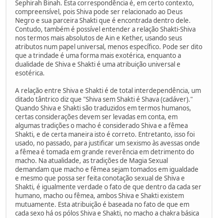
Sephirah Binah. Esta correspondência é, em certo contexto,
compreensível, pois Shiva pode ser relacionado ao Deus
Negro e sua parceira Shakti que é encontrada dentro dele.
Contudo, também é possível entender a relação Shakti-Shiva
nos termos mais absolutos de Ain e Kether, usando seus
atributos num papel universal, menos específico. Pode ser dito
que a trindade é uma forma mais exotérica, enquanto a
dualidade de Shiva e Shakti é uma atribuição universal e
esotérica.
A relação entre Shiva e Shakti é de total interdependência, um
ditado tântrico diz que "Shiva sem Shakti é Shava (cadáver)."
Quando Shiva e Shakti são traduzidos em termos humanos,
certas considerações devem ser levadas em conta, em
algumas tradições o macho é considerado Shiva e a fêmea
Shakti, e de certa maneira isto é correto. Entretanto, isso foi
usado, no passado, para justificar um sexismo às avessas onde
a fêmea é tomada em grande reverência em detrimento do
macho. Na atualidade, as tradições de Magia Sexual
demandam que macho e fêmea sejam tomados em igualdade
e mesmo que possa ser feita conotação sexual de Shiva e
Shakti, é igualmente verdade o fato de que dentro da cada ser
humano, macho ou fêmea, ambos Shiva e Shakti existem
mutuamente. Esta atribuição é baseada no fato de que em
cada sexo há os pólos Shiva e Shakti, no macho a chakra básica