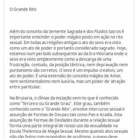
O Grande Rito
Além do conceito da Semente Sagrada e dos Fluidos Sacros é
importante entender o poder mágiko posto em ação no rito
sexual. Em todas as religiões antigas o ato do sexo era visto
como um ato de poder e portanto considerado sagrado. Hoje,
estamos num período subsequente ao da Era Vitoriana onde o
sexo era visto simplesmente como a descarga de uma
frustração, contudo, da posição tântrica, nem depravação nem
puritanismo são corretos. O sexo é um impulso creativo, um
ato de poder. É uma extensão do conceito mágiko de Amor,
nem sentimentalismo nem luxúria, mas um poder de 'atração
entre partículas'.
Na Bruxaria, o clímax da iniciação vem no que é conhecido
como "Terceiro ou Grande Grau". Este grau, também
conhecido como o "Grande Rito", envolve intercurso sexual e
assunção de Formas de Deuses tais como Pan e Aradia. Esta
assunção de Formas de Deidades durante a relação sexual
forma uma parte integral de nosso uso da sexualidade na
Escola Thelemica de Magia Sexual. Mesmo quando atos sexuais
não são feitos com propósitos de ocultismo, o mago deve