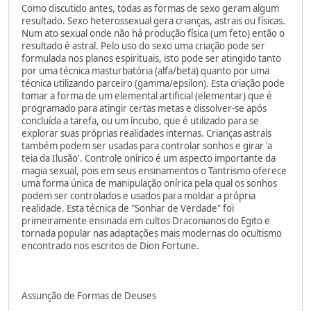
Como discutido antes, todas as formas de sexo geram algum
resultado. Sexo heterossexual gera crianças, astrais ou físicas.
Num ato sexual onde não há produção física (um feto) então o
resultado é astral. Pelo uso do sexo uma criação pode ser
formulada nos planos espirituais, isto pode ser atingido tanto
por uma técnica masturbatória (alfa/beta) quanto por uma
técnica utilizando parceiro (gamma/epsilon). Esta criação pode
tomar a forma de um elemental artificial (elementar) que é
programado para atingir certas metas e dissolver-se após
concluída a tarefa, ou um íncubo, que é utilizado para se
explorar suas próprias realidades internas. Crianças astrais
também podem ser usadas para controlar sonhos e girar 'a
teia da Ilusão'. Controle onírico é um aspecto importante da
magia sexual, pois em seus ensinamentos o Tantrismo oferece
uma forma única de manipulação onírica pela qual os sonhos
podem ser controlados e usados para moldar a própria
realidade. Esta técnica de "Sonhar de Verdade" foi
primeiramente ensinada em cultos Draconianos do Egito e
tornada popular nas adaptações mais modernas do ocultismo
encontrado nos escritos de Dion Fortune.
Assunção de Formas de Deuses