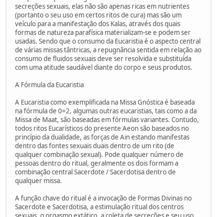
secreções sexuais, elas não são apenas ricas em nutrientes
(portanto o seu uso em certos ritos de cura) mas são um
veículo para a manifestação dos Kalas, através dos quais
formas de natureza parafísica materializam-se e podem ser
usadas. Sendo que o consumo da Eucaristia é o aspecto central
de várias missas tântricas, a repugnância sentida em relação ao
consumo de fluidos sexuais deve ser resolvida e substituída
com uma atitude saudável diante do corpo e seus produtos.
A Fórmula da Eucaristia
A Eucaristia como exemplificada na Missa Gnóstica é baseada
na fórmula de 0=2, algumas outras eucaristias, tais como a da
Missa de Maat, são baseadas em fórmulas variantes. Contudo,
todos ritos Eucarísticos do presente Aeon são baseados no
princípio da dualidade, as forças de Ain estando manifestas
dentro das fontes sexuais duais dentro de um rito (de
qualquer combinação sexual). Pode qualquer número de
pessoas dentro do ritual, geralmente os dois formam a
combinação central Sacerdote / Sacerdotisa dentro de
qualquer missa.
A função chave do ritual é a invocação de Formas Divinas no
Sacerdote e Sacerdotisa, a estimulação ritual dos centros
sexuais, o orgasmo extático, a coleta de secreções e seu uso