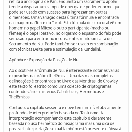
reflita a androginia de Pan. Enquanto um sacramento apolar
tende a disparar um campo de energia de poder enorme que
pode ser usado com sucesso para ingressar em outras
dimensões. Uma variação desta última fórmula é encontrada
na imagem da Torre do Tarot. Esta fórmula de sexo oral vê um
homem no papel fálicoe o outro participante (macho ou
fêmea) é o papel passivo, no orgasmo o espasmo do falo pode
ser usado para entrar no inconsciente, muito similar a do
Sacramento de Nu. Pode também ser usado em combinação
com técnicas Delta para a estimulação da Kundalini.
Apêndice : Exposição da Posição de Nu
Ao discutir-se a fórmula de Nu, é interessante notar as várias
exposições da prática thelêmica. Uma das mais completas
delineações é encontrada no Livro das Mentiras, de Crowley,
este texto foi escrito como uma coleção de criptogramas
contendo vários mistérios Cabalísticos, Herméticos e
Thelêmicos.
Contudo, o capítulo sessenta e nove tem um nível obviamente
profundo de interpretação baseada no Tantrismo. A
interpretação acompanhando este capítulo é claramente
baseada no uso hermético do hexagrama mas uma dica de
possível interpretação sexual também está presente e óbvia à