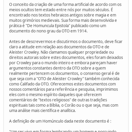
O conceito da criação de uma forma artificial de acordo com os
meios ocultos tem estado entre nós por muitos séculos. É
encontrado nos textos hebraicos antigos sobre magia e em
muitos grimórios medievais. Sua forma mais desenvolvida e
prática é "De Homuncula Epistola" publicado como um
documento do nono grau da OTO em 1914.
Antes de descrevermos e discutirmos o documento, deve ficar
claro a atitude em relação aos documentos da OTO e de
Aleister Crowley. Não clamamos qualquer propriedade ou
direitos autorais sobre estes documentos, eles foram deixados
por Crowley para o mundo inteiro e embora pareçam haver
argumentos constantes dentro da OTO sobre a quem
realmente pertencem os documentos, o consenso geral é de
que seja com a "OTO de Aleister Crowley" também conhecida
como Califado da OTO. Oferecemos estes documentos com
nossos comentários para referência e pesquisa, imprimimos
eles com o mesmo espírito daqueles que oferecem
comentários de "textos religiosos" de outras tradições
espirituais tais como a Bíblia, o Corão ou o que seja, mas com
uma análise mais científica e analítica.
A definição de um Homúnculo dada neste documento é :
"Um ser vivo em forma lembrando um homem e possuindo