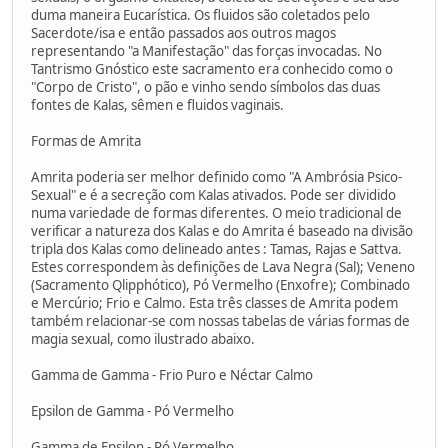
duma maneira Eucarística. Os fluidos são coletados pelo
Sacerdote/isa e então passados aos outros magos
representando "a Manifestação" das forças invocadas. No
Tantrismo Gnóstico este sacramento era conhecido como o
"Corpo de Cristo", o pão e vinho sendo símbolos das duas
fontes de Kalas, sêmen e fluidos vaginais.
Formas de Amrita
Amrita poderia ser melhor definido como "A Ambrósia Psico-
Sexual" e é a secreção com Kalas ativados. Pode ser dividido
numa variedade de formas diferentes. O meio tradicional de
verificar a natureza dos Kalas e do Amrita é baseado na divisão
tripla dos Kalas como delineado antes : Tamas, Rajas e Sattva.
Estes correspondem às definições de Lava Negra (Sal); Veneno
(Sacramento Qlipphótico), Pó Vermelho (Enxofre); Combinado
e Mercúrio; Frio e Calmo. Esta três classes de Amrita podem
também relacionar-se com nossas tabelas de várias formas de
magia sexual, como ilustrado abaixo.
Gamma de Gamma - Frio Puro e Néctar Calmo
Epsilon de Gamma - Pó Vermelho
Gamma de Epsilon - Pó Vermelho