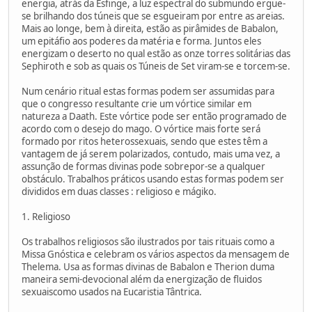
energia, atrás da Esfinge, a luz espectral do submundo ergue-
se brilhando dos túneis que se esgueiram por entre as areias.
Mais ao longe, bem à direita, estão as pirâmides de Babalon,
um epitáfio aos poderes da matéria e forma. Juntos eles
energizam o deserto no qual estão as onze torres solitárias das
Sephiroth e sob as quais os Túneis de Set viram-se e torcem-se.
Num cenário ritual estas formas podem ser assumidas para
que o congresso resultante crie um vórtice similar em
natureza a Daath. Este vórtice pode ser então programado de
acordo com o desejo do mago. O vórtice mais forte será
formado por ritos heterossexuais, sendo que estes têm a
vantagem de já serem polarizados, contudo, mais uma vez, a
assunção de formas divinas pode sobrepor-se a qualquer
obstáculo. Trabalhos práticos usando estas formas podem ser
divididos em duas classes : religioso e mágiko.
1. Religioso
Os trabalhos religiosos são ilustrados por tais rituais como a
Missa Gnóstica e celebram os vários aspectos da mensagem de
Thelema. Usa as formas divinas de Babalon e Therion duma
maneira semi-devocional além da energização de fluidos
sexuaiscomo usados na Eucaristia Tântrica.