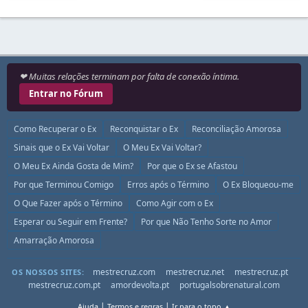
❤ Muitas relações terminam por falta de conexão íntima.
Entrar no Fórum
Como Recuperar o Ex
Reconquistar o Ex
Reconciliação Amorosa
Sinais que o Ex Vai Voltar
O Meu Ex Vai Voltar?
O Meu Ex Ainda Gosta de Mim?
Por que o Ex se Afastou
Por que Terminou Comigo
Erros após o Término
O Ex Bloqueou-me
O Que Fazer após o Término
Como Agir com o Ex
Esperar ou Seguir em Frente?
Por que Não Tenho Sorte no Amor
Amarração Amorosa
mestrecruz.com
mestrecruz.net
mestrecruz.pt
OS NOSSOS SITES:
mestrecruz.com.pt
amordevolta.pt
portugalsobrenatural.com
|
|
Ajuda
Termos e regras
Ir para o topo ▲