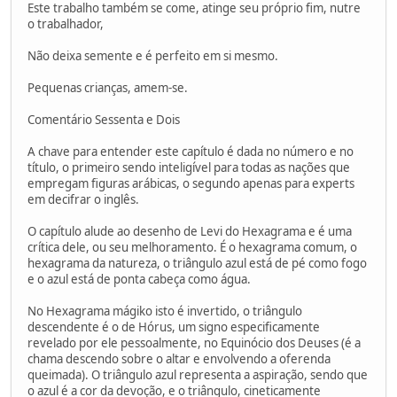
Este trabalho também se come, atinge seu próprio fim, nutre
o trabalhador,
Não deixa semente e é perfeito em si mesmo.
Pequenas crianças, amem-se.
Comentário Sessenta e Dois
A chave para entender este capítulo é dada no número e no
título, o primeiro sendo inteligível para todas as nações que
empregam figuras arábicas, o segundo apenas para experts
em decifrar o inglês.
O capítulo alude ao desenho de Levi do Hexagrama e é uma
crítica dele, ou seu melhoramento. É o hexagrama comum, o
hexagrama da natureza, o triângulo azul está de pé como fogo
e o azul está de ponta cabeça como água.
No Hexagrama mágiko isto é invertido, o triângulo
descendente é o de Hórus, um signo especificamente
revelado por ele pessoalmente, no Equinócio dos Deuses (é a
chama descendo sobre o altar e envolvendo a oferenda
queimada). O triângulo azul representa a aspiração, sendo que
o azul é a cor da devoção, e o triângulo, cineticamente