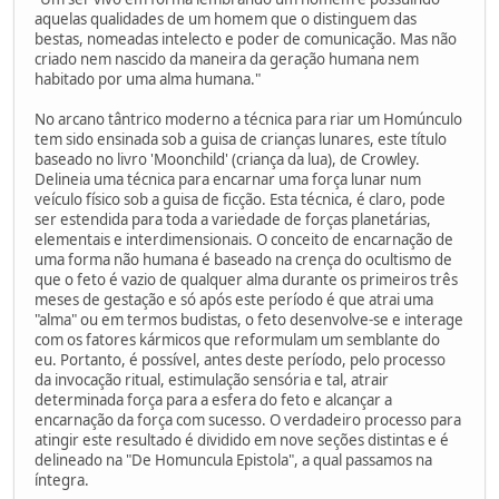
aquelas qualidades de um homem que o distinguem das
bestas, nomeadas intelecto e poder de comunicação. Mas não
criado nem nascido da maneira da geração humana nem
habitado por uma alma humana."
No arcano tântrico moderno a técnica para riar um Homúnculo
tem sido ensinada sob a guisa de crianças lunares, este título
baseado no livro 'Moonchild' (criança da lua), de Crowley.
Delineia uma técnica para encarnar uma força lunar num
veículo físico sob a guisa de ficção. Esta técnica, é claro, pode
ser estendida para toda a variedade de forças planetárias,
elementais e interdimensionais. O conceito de encarnação de
uma forma não humana é baseado na crença do ocultismo de
que o feto é vazio de qualquer alma durante os primeiros três
meses de gestação e só após este período é que atrai uma
"alma" ou em termos budistas, o feto desenvolve-se e interage
com os fatores kármicos que reformulam um semblante do
eu. Portanto, é possível, antes deste período, pelo processo
da invocação ritual, estimulação sensória e tal, atrair
determinada força para a esfera do feto e alcançar a
encarnação da força com sucesso. O verdadeiro processo para
atingir este resultado é dividido em nove seções distintas e é
delineado na "De Homuncula Epistola", a qual passamos na
íntegra.