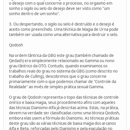
o desejo com o qual concerne o processo, no orgasmo em
sonho o sigilo ou selo do desejo deve ser visto como "um
sonho dentro de um sonho".
3. Ou despertando, o sigilo ou selo é destruído e o desejo é
aceito como preenchido. Uma técnica de Magia de Urna pode
também ser usada como uma alternativa para destruir o selo.
Qodosh
Na ordem tântrica da GBG este grau (também chamado de
Qedash) era simplesmente relacionado ao Gamma ou nono
grau tântrico da OTO. Contudo, quando examinamos os
trabalhos reais do grau no sistema da GBG (como descrito no
trabalho de Culling), descobrimos que o grau concerne
primariamente com o que podemos chamar de "Controle da
Realidade" ao invés de simples prática sexual Gamma.
O grau de Qodosh representa o topo das técnicas de controle
onírico e baixa magia, seus procedimento afins com aqueles
das técnicas Dianismo-Alfa já descritas acima. Estas, na prática,
devem na verdade ser classificadas como uma técnica Qodosh,
embora elas usem a fórmula do Dianismo. As técnicas práticas
deste grau são as várias técnicas de baixa magia dos arcanos
Alfa e Beta, reforçadas pelo Dianismo e pela ejaculação no