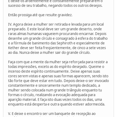
E deixe-os ardentemente e constantemente prepararem o
sucesso de seu trabalho, negando todos os outros desejos.
Então prossiga até que resulte gravidez.
IV. Agora deixe a mulher ser retirada e levada para um local
preparado. E este local deve ser um grande deserto, onde
raras almas humanas vagueiem procurando encarnar. Depois
desenhe um grande círculo e consagrado à esfera do trabalho
e a fórmula de banimento das Sephiroth e especialmente de
Kether deve ser feita freqüentemente, de cinco a sete vezes
ao dia. Nunca deixe a mulher sair do grande círculo.
Faça com que a mente da mulher seja reforçada para resistir a
todas impressões, exceto as do espírito desejado. Queime o
incenso deste espírito continuamente. Deixe apenas suas
cores serem vistas e apenas suas formas aparecem, sendo isto
tão forte que deve estar em tudo. Depois deixe-o ser invocado
constantemente e sinceramente num templo dedicado, a
mulher sendo colocada num grande triângulo enquanto tu
formas o círculo, realizando a evocação adequada para
aparição material. E faça isto duas vezes todos os dias, uma
enquanto está desperta e outra quando estiver adormecida.
V. E deixe o encontro ser um banquete de recepção ao