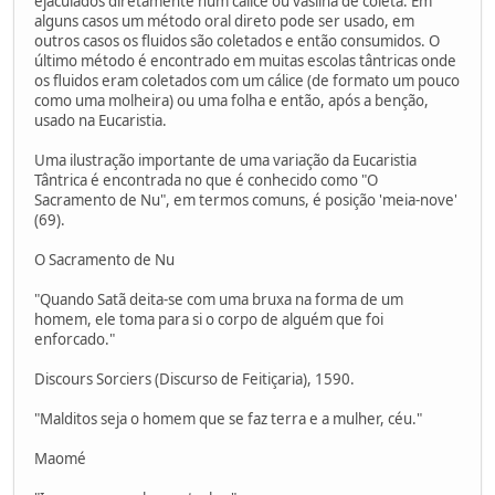
ejaculados diretamente num cálice ou vasilha de coleta. Em
alguns casos um método oral direto pode ser usado, em
outros casos os fluidos são coletados e então consumidos. O
último método é encontrado em muitas escolas tântricas onde
os fluidos eram coletados com um cálice (de formato um pouco
como uma molheira) ou uma folha e então, após a benção,
usado na Eucaristia.
Uma ilustração importante de uma variação da Eucaristia
Tântrica é encontrada no que é conhecido como "O
Sacramento de Nu", em termos comuns, é posição 'meia-nove'
(69).
O Sacramento de Nu
"Quando Satã deita-se com uma bruxa na forma de um
homem, ele toma para si o corpo de alguém que foi
enforcado."
Discours Sorciers (Discurso de Feitiçaria), 1590.
"Malditos seja o homem que se faz terra e a mulher, céu."
Maomé