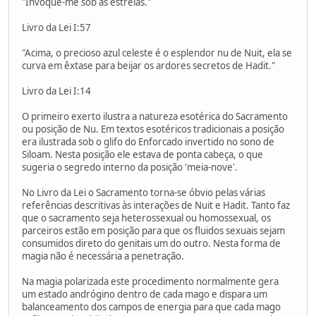
"Invoque-me sob as estrelas."
Livro da Lei I:57
"Acima, o precioso azul celeste é o esplendor nu de Nuit, ela se
curva em êxtase para beijar os ardores secretos de Hadit."
Livro da Lei I:14
O primeiro exerto ilustra a natureza esotérica do Sacramento
ou posição de Nu. Em textos esotéricos tradicionais a posição
era ilustrada sob o glifo do Enforcado invertido no sono de
Siloam. Nesta posição ele estava de ponta cabeça, o que
sugeria o segredo interno da posição 'meia-nove'.
No Livro da Lei o Sacramento torna-se óbvio pelas várias
referências descritivas às interações de Nuit e Hadit. Tanto faz
que o sacramento seja heterossexual ou homossexual, os
parceiros estão em posição para que os fluidos sexuais sejam
consumidos direto do genitais um do outro. Nesta forma de
magia não é necessária a penetração.
Na magia polarizada este procedimento normalmente gera
um estado andrógino dentro de cada mago e dispara um
balanceamento dos campos de energia para que cada mago