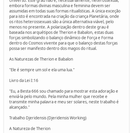
Universo. Este grau não é, necessariamente, heterossexual,
embora formas divinas masculina e feminina devem ser
assumidas em todas suas formas ritualísticas. A única exceção
para isto é encontrada na criação da criança Planetária, onde
os ritos heterossexuais são a única alternativa viável, pelo
menos no presente. A polarização dentro deste grau é
baseada nos arquétipos de Therion e Babalon, estas duas
forças simbolizando o balanço dinâmico de Força e Forma
dentro do Cosmos vivente para que o balanço destas forças
possa ser manifesto dentro dos magos do ritual.
As Naturezas de Therion e Babalon
"Ele é sempre um sol e ela uma lua."
Livro da Lei I:16
"Eu, a Besta 666 sou chamado para mostrar esta adoração e
enviá-la pelo mundo. Pela minha mulher que recebe e
transmite minha palavra e meu ser solares, neste trabalho é
alcançado."
Trabalho Djeridensis (Djeridensis Working)
A Natureza de Therion