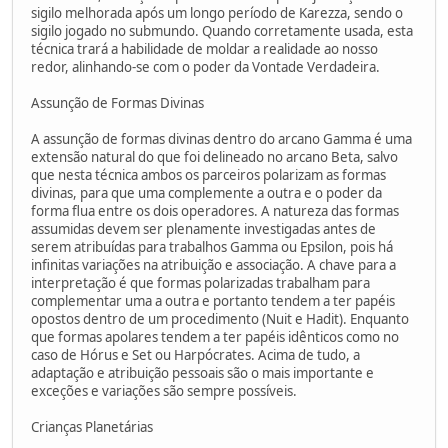
sigilo melhorada após um longo período de Karezza, sendo o
sigilo jogado no submundo. Quando corretamente usada, esta
técnica trará a habilidade de moldar a realidade ao nosso
redor, alinhando-se com o poder da Vontade Verdadeira.
Assunção de Formas Divinas
A assunção de formas divinas dentro do arcano Gamma é uma
extensão natural do que foi delineado no arcano Beta, salvo
que nesta técnica ambos os parceiros polarizam as formas
divinas, para que uma complemente a outra e o poder da
forma flua entre os dois operadores. A natureza das formas
assumidas devem ser plenamente investigadas antes de
serem atribuídas para trabalhos Gamma ou Epsilon, pois há
infinitas variações na atribuição e associação. A chave para a
interpretação é que formas polarizadas trabalham para
complementar uma a outra e portanto tendem a ter papéis
opostos dentro de um procedimento (Nuit e Hadit). Enquanto
que formas apolares tendem a ter papéis idênticos como no
caso de Hórus e Set ou Harpócrates. Acima de tudo, a
adaptação e atribuição pessoais são o mais importante e
exceções e variações são sempre possíveis.
Crianças Planetárias