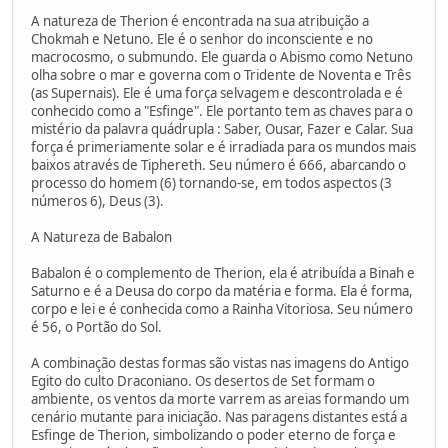
A natureza de Therion é encontrada na sua atribuição a
Chokmah e Netuno. Ele é o senhor do inconsciente e no
macrocosmo, o submundo. Ele guarda o Abismo como Netuno
olha sobre o mar e governa com o Tridente de Noventa e Três
(as Supernais). Ele é uma força selvagem e descontrolada e é
conhecido como a "Esfinge". Ele portanto tem as chaves para o
mistério da palavra quádrupla : Saber, Ousar, Fazer e Calar. Sua
força é primeriamente solar e é irradiada para os mundos mais
baixos através de Tiphereth. Seu número é 666, abarcando o
processo do homem (6) tornando-se, em todos aspectos (3
números 6), Deus (3).
A Natureza de Babalon
Babalon é o complemento de Therion, ela é atribuída a Binah e
Saturno e é a Deusa do corpo da matéria e forma. Ela é forma,
corpo e lei e é conhecida como a Rainha Vitoriosa. Seu número
é 56, o Portão do Sol.
A combinação destas formas são vistas nas imagens do Antigo
Egito do culto Draconiano. Os desertos de Set formam o
ambiente, os ventos da morte varrem as areias formando um
cenário mutante para iniciação. Nas paragens distantes está a
Esfinge de Therion, simbolizando o poder eterno de força e