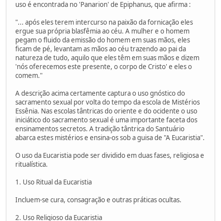
uso é encontrada no 'Panarion' de Epiphanus, que afirma :
"... após eles terem intercurso na paixão da fornicação eles
ergue sua própria blasfêmia ao céu. A mulher e o homem
pegam o fluido da emissão do homem em suas mãos, eles
ficam de pé, levantam as mãos ao céu trazendo ao pai da
natureza de tudo, aquilo que eles têm em suas mãos e dizem
'nós oferecemos este presente, o corpo de Cristo' e eles o
comem."
A descrição acima certamente captura o uso gnóstico do
sacramento sexual por volta do tempo da escola de Mistérios
Essênia. Nas escolas tântricas do oriente e do ocidente o uso
iniciático do sacramento sexual é uma importante faceta dos
ensinamentos secretos. A tradição tântrica do Santuário
abarca estes mistérios e ensina-os sob a guisa de "A Eucaristia".
O uso da Eucaristia pode ser dividido em duas fases, religiosa e
ritualística.
1. Uso Ritual da Eucaristia
Incluem-se cura, consagração e outras práticas ocultas.
2. Uso Religioso da Eucaristia