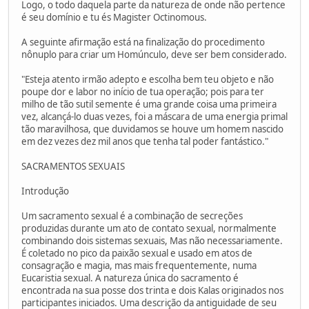
Logo, o todo daquela parte da natureza de onde não pertence
é seu domínio e tu és Magister Octinomous.
A seguinte afirmação está na finalização do procedimento
nônuplo para criar um Homúnculo, deve ser bem considerado.
"Esteja atento irmão adepto e escolha bem teu objeto e não
poupe dor e labor no início de tua operação; pois para ter
milho de tão sutil semente é uma grande coisa uma primeira
vez, alcançá-lo duas vezes, foi a máscara de uma energia primal
tão maravilhosa, que duvidamos se houve um homem nascido
em dez vezes dez mil anos que tenha tal poder fantástico."
SACRAMENTOS SEXUAIS
Introdução
Um sacramento sexual é a combinação de secreções
produzidas durante um ato de contato sexual, normalmente
combinando dois sistemas sexuais, Mas não necessariamente.
É coletado no pico da paixão sexual e usado em atos de
consagração e magia, mas mais frequentemente, numa
Eucaristia sexual. A natureza única do sacramento é
encontrada na sua posse dos trinta e dois Kalas originados nos
participantes iniciados. Uma descrição da antiguidade de seu